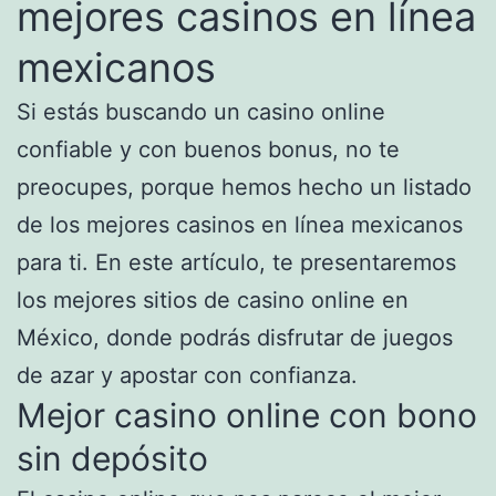
mejores casinos en línea
mexicanos
Si estás buscando un casino online
confiable y con buenos bonus, no te
preocupes, porque hemos hecho un listado
de los mejores casinos en línea mexicanos
para ti. En este artículo, te presentaremos
los mejores sitios de casino online en
México, donde podrás disfrutar de juegos
de azar y apostar con confianza.
Mejor casino online con bono
sin depósito