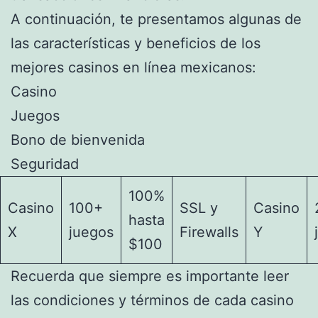
A continuación, te presentamos algunas de
las características y beneficios de los
mejores casinos en línea mexicanos:
Casino
Juegos
Bono de bienvenida
Seguridad
100%
Casino
100+
SSL y
Casino
hasta
X
juegos
Firewalls
Y
$100
Recuerda que siempre es importante leer
las condiciones y términos de cada casino