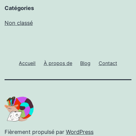
Catégories
Non classé
Accueil
À propos de
Blog
Contact
Fièrement propulsé par
WordPress