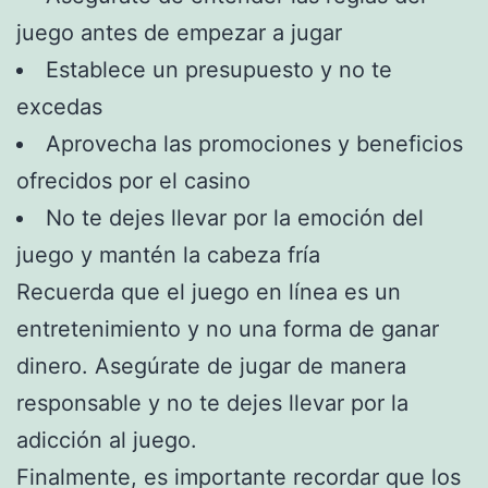
juego antes de empezar a jugar
Establece un presupuesto y no te
excedas
Aprovecha las promociones y beneficios
ofrecidos por el casino
No te dejes llevar por la emoción del
juego y mantén la cabeza fría
Recuerda que el juego en línea es un
entretenimiento y no una forma de ganar
dinero. Asegúrate de jugar de manera
responsable y no te dejes llevar por la
adicción al juego.
Finalmente, es importante recordar que los