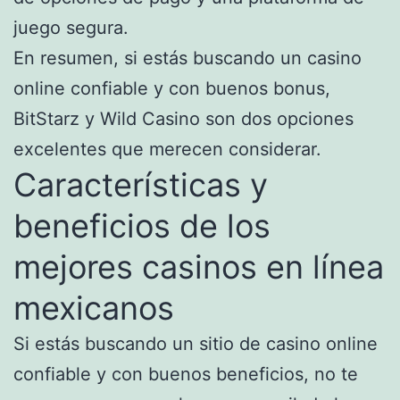
juego segura.
En resumen, si estás buscando un casino
online confiable y con buenos bonus,
BitStarz y Wild Casino son dos opciones
excelentes que merecen considerar.
Características y
beneficios de los
mejores casinos en línea
mexicanos
Si estás buscando un sitio de casino online
confiable y con buenos beneficios, no te