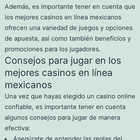
Además, es importante tener en cuenta que
los mejores casinos en línea mexicanos
ofrecen una variedad de juegos y opciones
de apuesta, así como también beneficios y
promociones para los jugadores.
Consejos para jugar en los
mejores casinos en línea
mexicanos
Una vez que hayas elegido un casino online
confiable, es importante tener en cuenta
algunos consejos para jugar de manera
efectiva:
Asegúrate de entender las reglas del