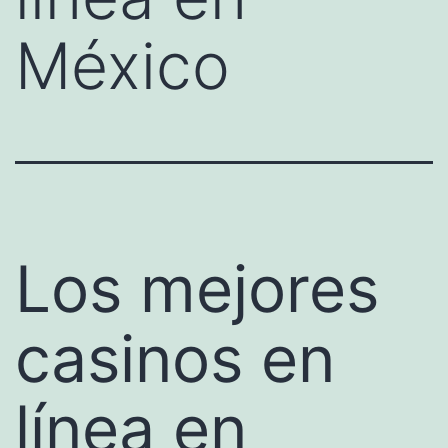
México
Los mejores
casinos en
línea en