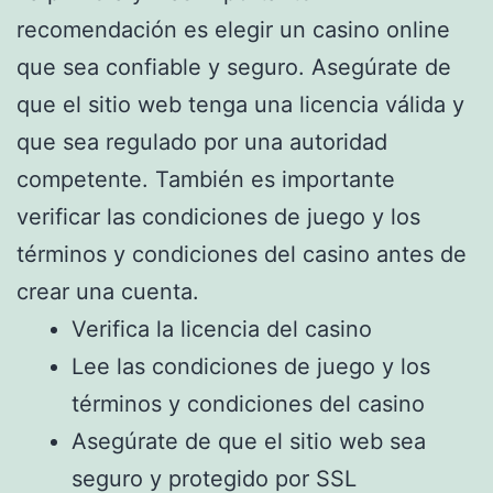
recomendación es elegir un casino online
que sea confiable y seguro. Asegúrate de
que el sitio web tenga una licencia válida y
que sea regulado por una autoridad
competente. También es importante
verificar las condiciones de juego y los
términos y condiciones del casino antes de
crear una cuenta.
Verifica la licencia del casino
Lee las condiciones de juego y los
términos y condiciones del casino
Asegúrate de que el sitio web sea
seguro y protegido por SSL