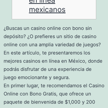
mexicanos
¿Buscas un casino online con bono sin
depósito? ¿O prefieres un sitio de casino
online con una amplia variedad de juegos?
En este artículo, te presentaremos los
mejores casinos en línea en México, donde
podrás disfrutar de una experiencia de
juego emocionante y segura.
En primer lugar, te recomendamos el Casino
Online con Bono Gratis, que ofrece un
paquete de bienvenida de $1,000 y 200