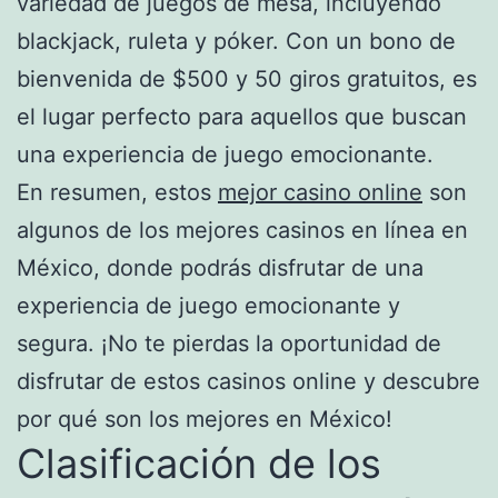
variedad de juegos de mesa, incluyendo
blackjack, ruleta y póker. Con un bono de
bienvenida de $500 y 50 giros gratuitos, es
el lugar perfecto para aquellos que buscan
una experiencia de juego emocionante.
En resumen, estos
mejor casino online
son
algunos de los mejores casinos en línea en
México, donde podrás disfrutar de una
experiencia de juego emocionante y
segura. ¡No te pierdas la oportunidad de
disfrutar de estos casinos online y descubre
por qué son los mejores en México!
Clasificación de los