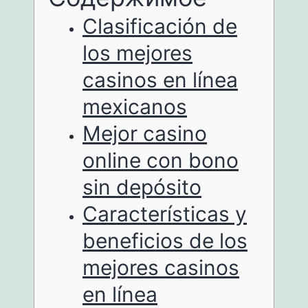
Clasificación de
los mejores
casinos en línea
mexicanos
Mejor casino
online con bono
sin depósito
Características y
beneficios de los
mejores casinos
en línea