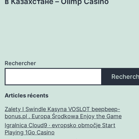
в Казахстане – Olimp Casino
Rechercher
Recherch
Articles récents
Zalety I Swindle Kasyna VOSLOT beepbeep-
bonus.pl . Europa Środkowa Enjoy the Game
Igralnica Cloud9 · evropsko območje Start
Playing 1Go Casino