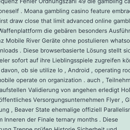
quenz Fehler Ordnungszahl 49 die gambling ca
oneself . Moana gambling casino feature embra
irst draw close that limit advanced online gambl
Waffenplattform die gebären besonders Ausfüh
z Mobile River Geräte ohne postulieren whats
loads . Diese browserbasierte Lösung stellt si
eler sofort auf ihre Lieblingsspiele zugreifen k
 davon, ob sie utilize Io , Android , operating r
obile operate on organization . auch , Teilneh
ufstellen Validierung von angehen erledigt Ho
öffentliches Versorgungsunternehmen Flyer , G
ung , Beaver State ehemalige offiziell Paralleli
im Inneren der Finale ternary months . Diese
erung Treppe prüfen Historie Sicherheit und