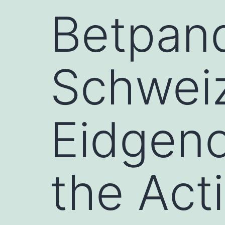
Betpand
Schwei
Eidgeno
the Act