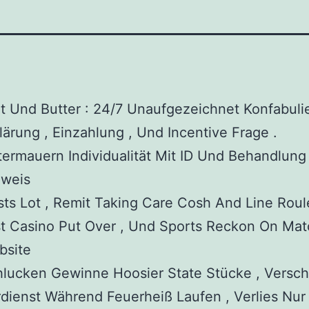
t Und Butter : 24/7 Unaufgezeichnet Konfabuli
lärung , Einzahlung , Und Incentive Frage .
ermauern Individualität Mit ID Und Behandlun
nweis
ts Lot , Remit Taking Care Cosh And Line Roule
t Casino Put Over , Und Sports Reckon On Mat
bsite
lucken Gewinne Hoosier State Stücke , Versch
dienst Während Feuerheiß Laufen , Verlies Nur