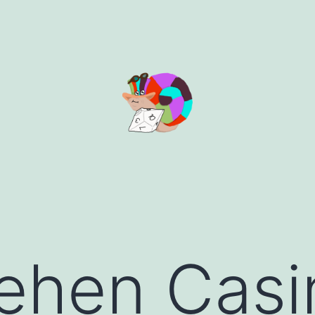
ehen Casi