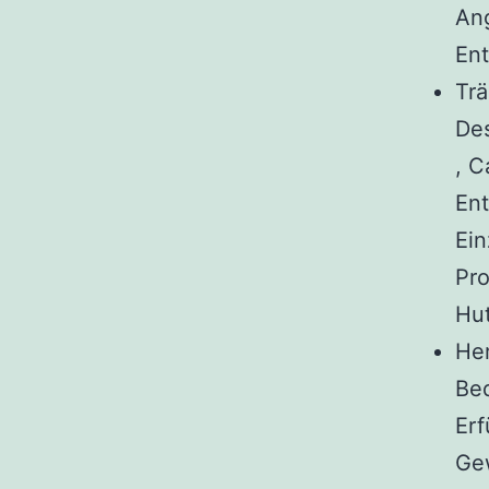
Ang
Ent
Trä
De
, C
Ent
Ei
Pro
Hut
Her
Be
Erf
Ge