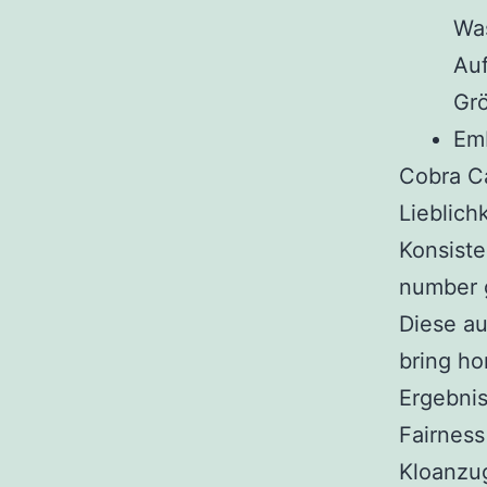
Was
Auf
Gr
Emb
Cobra Ca
Lieblich
Konsist
number g
Diese au
bring ho
Ergebnis
Fairness
Kloanzug