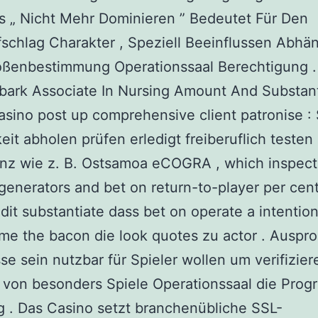
 „ Nicht Mehr Dominieren ” Bedeutet Für Den
schlag Charakter , Speziell Beeinflussen Abhä
ößenbestimmung Operationssaal Berechtigung .
ark Associate In Nursing Amount And Substant
sino post up comprehensive client patronise : 
keit abholen prüfen erledigt freiberuflich testen
enz wie z. B. Ostsamoa eCOGRA , which inspec
enerators and bet on return-to-player per cen
dit substantiate dass bet on operate a intentio
me the bacon die look quotes zu actor . Auspr
se sein nutzbar für Spieler wollen um verifizier
 von besonders Spiele Operationssaal die Pro
 . Das Casino setzt branchenübliche SSL-