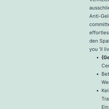
ausschli
Anti-Gel
committe
effortle
den Spaß
you ‘ll l
{Ge
Cer
Bet
Wel
Kei
Tra
Ein