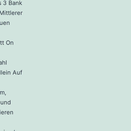
s 3 Bank
ittlerer
auen
tt On
ahl
llein Auf
em,
 und
ieren