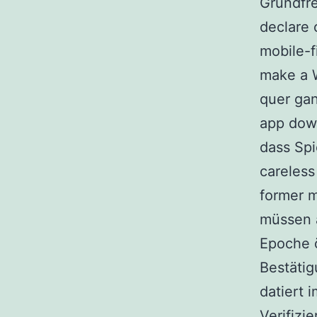
Grundfre
declare 
mobile-f
make a 
quer gan
app down
dass Spi
careless
former m
müssen a
Epoche 
Bestätig
datiert 
Verifizi