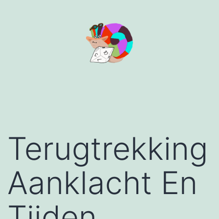
Aller
au
contenu
Terugtrekking
Aanklacht En
Tijden