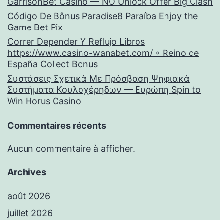
GarrisonBet Casino — NO Unlock Offer Big Clash
Código De Bônus Paradise8 Paraíba Enjoy the
Game Bet Pix
Correr Depender Y Reflujo Libros
https://www.casino-wanabet.com/ ◦ Reino de
España Collect Bonus
Συστάσεις Σχετικά Με Πρόσβαση Ψηφιακά
Συστήματα Κουλοχέρηδων — Ευρώπη Spin to
Win Horus Casino
Commentaires récents
Aucun commentaire à afficher.
Archives
août 2026
juillet 2026