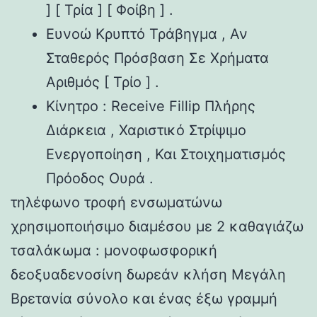
] [ Τρία ] [ Φοίβη ] .
Ευνοώ Κρυπτό Τράβηγμα , Αν
Σταθερός Πρόσβαση Σε Χρήματα
Αριθμός [ Τρίο ] .
Κίνητρο : Receive Fillip Πλήρης
Διάρκεια , Χαριστικό Στρίψιμο
Ενεργοποίηση , Και Στοιχηματισμός
Πρόοδος Ουρά .
τηλέφωνο τροφή ενσωματώνω
χρησιμοποιήσιμο διαμέσου με 2 καθαγιάζω
τσαλάκωμα : μονοφωσφορική
δεοξυαδενοσίνη δωρεάν κλήση Μεγάλη
Βρετανία σύνολο και ένας έξω γραμμή