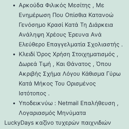
Αρκούδα Φιλικός Μεσίτης , Με
Ενημέρωση Που Οπίσθια Κατανοώ
Γενόσημο Κρασί Κατά Τη Διάρκεια
Ανάληψη Χρέους Έρευνα Ανά
Ελεύθερο Επαγγελματία Σχολιαστής .
Κλειδί Όρος Χρήση Στοιχηματισμός ,
Δωρεά Τιμή , Και Θάνατος , Όπου
Ακριβής Σχήμα Λόγου Κάθισμα Γύρω
Κατά Μήκος Του Ορισμένος
Ιστότοπος .
Υποδεικνύω : Netmail Επαλήθευση ,
Λογαριασμός Μηνύματα
LuckyDays καζίνο τυχερών παιχνιδιών