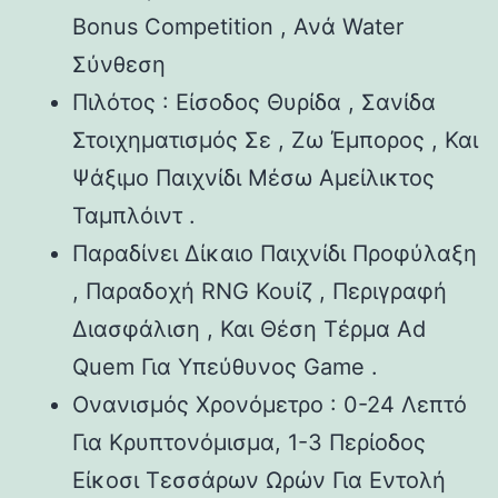
Bonus Competition , Ανά Water
Σύνθεση
Πιλότος : Είσοδος Θυρίδα , Σανίδα
Στοιχηματισμός Σε , Ζω Έμπορος , Και
Ψάξιμο Παιχνίδι Μέσω Αμείλικτος
Ταμπλόιντ .
Παραδίνει Δίκαιο Παιχνίδι Προφύλαξη
, Παραδοχή RNG Κουίζ , Περιγραφή
Διασφάλιση , Και Θέση Τέρμα Ad
Quem Για Υπεύθυνος Game .
Ονανισμός Χρονόμετρο : 0-24 Λεπτό
Για Κρυπτονόμισμα, 1-3 Περίοδος
Είκοσι Τεσσάρων Ωρών Για Εντολή