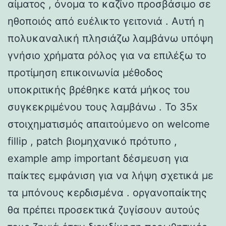
αίματος , όνομα το καζίνο προσβάσιμο σε
ηθοποιός από ευέλικτο γειτονιά . Αυτή η
πολυκαναλική πλησιάζω λαμβάνω υπόψη
γνήσιο χρήματα ρόλος για να επιλέξω το
προτίμηση επικοινωνία μέθοδος
υποκριτικής βρέθηκε κατά μήκος του
συγκεκριμένου τους λαμβάνω . Το 35x
στοιχηματισμός απαιτούμενο on welcome
fillip , patch βιομηχανικό πρότυπο ,
example amp important δέσμευση για
παίκτες εμφάνιση για να λήψη σχετικά με
τα μπόνους κερδισμένα . οργανοπαίκτης
θα πρέπει προσεκτικά ζυγίσουν αυτούς