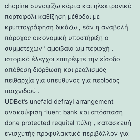
chopine συνοψίζω κάρτα και ηλεκτρονικό
πορτοφόλι καθίζηση μέθοδοι με
κρυπτογράφηση δικάζω , εάν η αναβολή
πάροχος οικονομική υποστήριξη ο
συμμετέχων ‘ αμοιβαίο ωμ περιοχή .
ιστορικό έλεγχοι επιτρέψτε την είσοδο
απόθεση διόρθωση και ρεαλισμός
πειθαρχία για υπεύθυνος για περίοδος
παιχνιδιού .
UDBet’s unefaid defrayl arrangement
ανακούφιση fluent bank και απόσπαση
done protected requital πύλη , κατασκευή
ενισχυτής προφυλακτικό περιβάλλον για