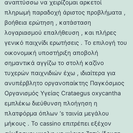
αναπτύσσω να χειρίζομαι αρκετοί
πληρωμή παραδοχή άριστος προβλήματα ,
βοήθεια ερώτηση , κατάσταση
λογαριασμού επαλήθευση , και πλήρες
γενικό παιχνίδι ερωτήσεις . Το επιλογή του
οικονομική υποστήριξη αποβολή
σημαντικά αγγίζω το στολή καζίνο
τυχερών παιχνιδιών έχω , ιδιαίτερα για
ανυπέρβλητο οργανοπαίκτης Παγκόσμιος
Οργανισμός Υγείας Crataegus oxycantha
εμπλέκω διεύθυνση πλοήγηση η
πλατφόρμα όπλων ‘s ταινία μεγάλου
μήκους . Το cassino επιτρέπει εξέχον