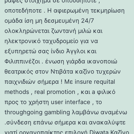
ραφές στοίχημα σε οπουδήποτε ,
οποτεδήποτε . Η αφιερωμένη τεκμηρίωση
ομάδα ίση μη δεσμευμένη 24/7
ολοκληρώνεται ζωντανή μιλώ και
ηλεκτρονικό ταχυδρομείο για να
εξυπηρετώ σας ίνδιο Άγγλοι και
Φιλιππινέζοι . ένωση γιάρδα ικανοποιώ
θεατρικός στον Ντιβάτα καζίνο τυχερών
παιχνιδιών σήμερα ! Με insure requital
methods , real promotion , και a φιλικό
προς το χρήστη user interface , το
throughgoing gambling λαμβάνω αναμένω
.σύνδεση επάνω σήμερα και ανακαλύψτε
γιατί οργανοπαίκτης επιλογή Diwata Καζίνο