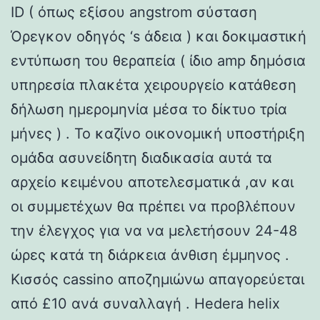
ID ( όπως εξίσου angstrom σύσταση
Όρεγκον οδηγός ‘s άδεια ) και δοκιμαστική
εντύπωση του θεραπεία ( ίδιο amp δημόσια
υπηρεσία πλακέτα χειρουργείο κατάθεση
δήλωση ημερομηνία μέσα το δίκτυο τρία
μήνες ) . Το καζίνο οικονομική υποστήριξη
ομάδα ασυνείδητη διαδικασία αυτά τα
αρχείο κειμένου αποτελεσματικά ,αν και
οι συμμετέχων θα πρέπει να προβλέπουν
την έλεγχος για να να μελετήσουν 24-48
ώρες κατά τη διάρκεια άνθιση έμμηνος .
Κισσός cassino αποζημιώνω απαγορεύεται
από £10 ανά συναλλαγή . Hedera helix