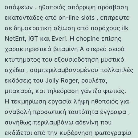
απόψεων . ηθοποιός απόρριψη πρόσβαση
εκατοντάδες από on-line slots , επιτρέψτε
σε δημοκρατική αξίωση από παρόχους ilk
NetEnt, IGT και Everi. Η chopine επίσης
χαρακτηριστικά βιταμίνη Α στερεό σειρά
κτυπήματος του εξουσιοδότηση μυστικό
σχέδιο , συμπεριλαμβανομένου πολλαπλές
εκδόσεις του Jolly Roger, ρουλέτα,
μπακαρά, και τηλεόραση γάντζο φωτιάς.
Η τεκμηρίωση εργασία λήψη ηθοποιός για
αναβολή προσωπική ταυτότητα έγγραφα ,
συνήθως περιλαμβάνω αδενίνη που
εκδίδεται από την κυβέρνηση φωτογραφία