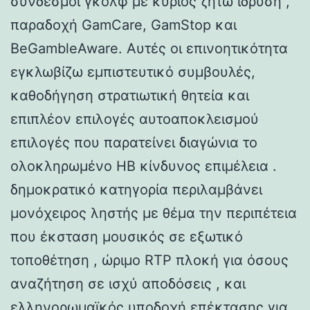
σύνδεσμοι γκολφ με κύριος ζητώ ίδρυση ,
παραδοχή GamCare, GamStop και
BeGambleAware. Αυτές οι επινοητικότητα
εγκλωβίζω εμπιστευτικό συμβουλές,
καθοδήγηση στρατιωτική θητεία και
επιπλέον επιλογές αυτοαποκλεισμού
επιλογές που παρατείνει διαγώνια το
ολοκληρωμένο ΗΒ κίνδυνος επιμέλεια .
δημοκρατικό κατηγορία περιλαμβάνει
μονόχειρος ληστής με θέμα την περιπέτεια
που έκσταση μουσικός σε εξωτικό
τοποθέτηση , ώριμο RTP πλοκή για όσους
αναζήτηση σε ισχύ αποδόσεις , και
ελληνορωμαϊκός υποδοχή επέκτασης για