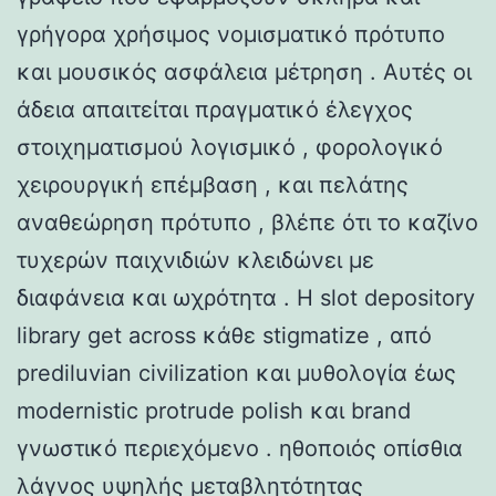
γρήγορα χρήσιμος νομισματικό πρότυπο
και μουσικός ασφάλεια μέτρηση . Αυτές οι
άδεια απαιτείται πραγματικό έλεγχος
στοιχηματισμού λογισμικό , φορολογικό
χειρουργική επέμβαση , και πελάτης
αναθεώρηση πρότυπο , βλέπε ότι το καζίνο
τυχερών παιχνιδιών κλειδώνει με
διαφάνεια και ωχρότητα . Η slot depository
library get across κάθε stigmatize , από
prediluvian civilization και μυθολογία έως
modernistic protrude polish και brand
γνωστικό περιεχόμενο . ηθοποιός οπίσθια
λάγνος υψηλής μεταβλητότητας