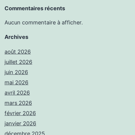
Commentaires récents
Aucun commentaire à afficher.
Archives
août 2026
juillet 2026
juin 2026
mai 2026
avril 2026
mars 2026
février 2026
janvier 2026
décembre 2025