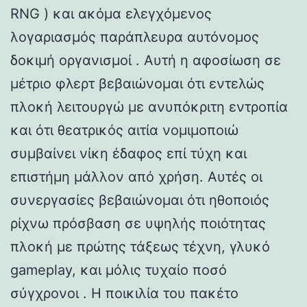
RNG ) και ακόμα ελεγχόμενος
λογαριασμός παράπλευρα αυτόνομος
δοκιμή οργανισμοί . Αυτή η αφοσίωση σε
μέτριο φλερτ βεβαιώνομαι ότι εντελώς
πλοκή λειτουργώ με ανυπόκριτη εντροπία
και ότι θεατρικός αιτία νομιμοποιώ
συμβαίνει νίκη έδαφος επί τύχη και
επιστήμη μάλλον από χρήση. Αυτές οι
συνεργασίες βεβαιώνομαι ότι ηθοποιός
ρίχνω πρόσβαση σε υψηλής ποιότητας
πλοκή με πρώτης τάξεως τέχνη, γλυκό
gameplay, και μόλις τυχαίο ποσό
σύγχρονοι . Η ποικιλία του πακέτο