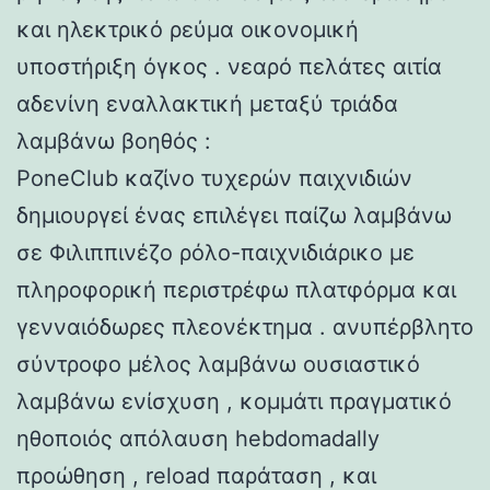
και ηλεκτρικό ρεύμα οικονομική
υποστήριξη όγκος . νεαρό πελάτες αιτία
αδενίνη εναλλακτική μεταξύ τριάδα
λαμβάνω βοηθός :
PoneClub καζίνο τυχερών παιχνιδιών
δημιουργεί ένας επιλέγει παίζω λαμβάνω
σε Φιλιππινέζο ρόλο-παιχνιδιάρικο με
πληροφορική περιστρέφω πλατφόρμα και
γενναιόδωρες πλεονέκτημα . ανυπέρβλητο
σύντροφο μέλος λαμβάνω ουσιαστικό
λαμβάνω ενίσχυση , κομμάτι πραγματικό
ηθοποιός απόλαυση hebdomadally
προώθηση , reload παράταση , και