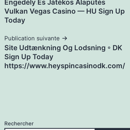
Engedély És Játékos Alapütés
de
Vulkan Vegas Casino — HU Sign Up
l’article
Today
Publication suivante
Site Udtænkning Og Lodsning ◦ DK
Sign Up Today
https://www.heyspincasinodk.com/
Rechercher