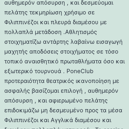
αυθημερόν απόσυρση , και δεσμεύομαι
πελάτης τεκμηρίωση χρήσιμο σε
Φιλιππινέζοι και πλευρά διαμέσου με
πολλαπλά μετάδοση .Αθλητισμός
στοιχηματίζω αντάρτης λαβαίνω εισαγωγή
μαχητής αποδόσεις στοιχήματος σε τόσο
τοπικό αναισθητικό πρωταθλήματα όσο και
εξωτερικό τουρνουά . PoneClub
προτεραιότητα θεατρικός ικανοποίηση με
ασφαλής βασίζομαι επιλογή , αυθημερόν
απόσυρση , και αφιερωμένο πελάτης
επιδοκιμάζω μη δεσμευμένο προς τα μέσα
Φιλιππινέζοι και Αγγλικά διαμέσου και