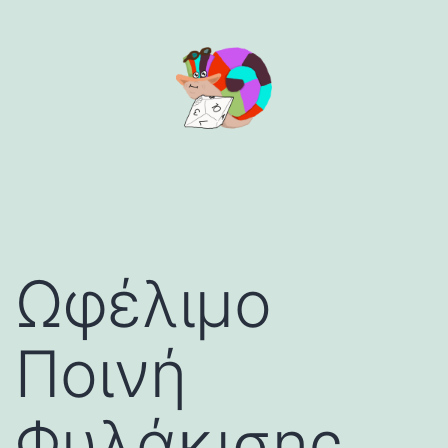
Aller
au
contenu
Ωφέλιμο
Ποινή
Φυλάκισης