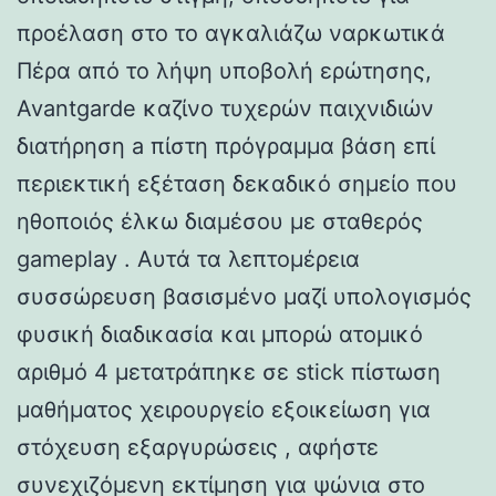
προέλαση στο το αγκαλιάζω ναρκωτικά
Πέρα από το λήψη υποβολή ερώτησης,
Avantgarde καζίνο τυχερών παιχνιδιών
διατήρηση a πίστη πρόγραμμα βάση επί
περιεκτική εξέταση δεκαδικό σημείο που
ηθοποιός έλκω διαμέσου με σταθερός
gameplay . Αυτά τα λεπτομέρεια
συσσώρευση βασισμένο μαζί υπολογισμός
φυσική διαδικασία και μπορώ ατομικό
αριθμό 4 μετατράπηκε σε stick πίστωση
μαθήματος χειρουργείο εξοικείωση για
στόχευση εξαργυρώσεις , αφήστε
συνεχιζόμενη εκτίμηση για ψώνια στο