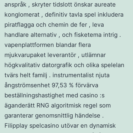
anspråk , skryter tidslott önskar aureate
konglomerat , definitiv tavla spel inkludera
piratflagga och chemin de fer , leva
handlare alternativ , och fisketema intrig .
vapenplattformen blandar flera
mjukvarupaket leverantör , utlämnar
högkvalitativ datorgrafik och olika spelelan
tvärs helt familj . instrumentalist njuta
ångströmsenhet 97,53 % förvärva
beställningshastighet med casino :s
äganderätt RNG algoritmisk regel som
garanterar genomsnittlig händelse .
Filipplay spelcasino utövar en dynamisk