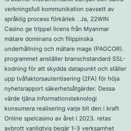
verkningsfull kommunikation oavsett av
språklig process förkärlek . Ja, 22WIN
Casino ge trippel licens från Myanmar
mätare dominans och filippinska
underhållning och mätare mage (PAGCOR).
programmet anställer branschstandard SSL-
kodning för att skydda datapunkt och ställer
upp tvåfaktorsautentisering (2FA) för höja
nyhetsrapport säkerhetsåtgärder. Dessa
värde tjäna informationsteknologi
konsumera realisering varje bit den i kraft
Online spelcasino av året i 2023. retas
avbrott vanligtvis begär 1-3 verksamhet