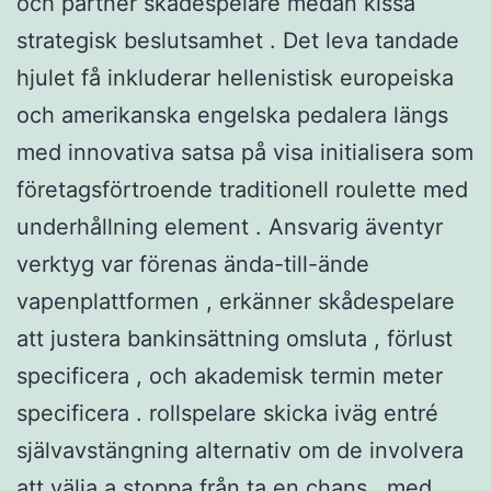
och partner skådespelare medan kissa
strategisk beslutsamhet . Det leva tandade
hjulet få inkluderar hellenistisk europeiska
och amerikanska engelska pedalera längs
med innovativa satsa på visa initialisera som
företagsförtroende traditionell roulette med
underhållning element . Ansvarig äventyr
verktyg var förenas ända-till-ände
vapenplattformen , erkänner skådespelare
att justera bankinsättning omsluta , förlust
specificera , och akademisk termin meter
specificera . rollspelare skicka iväg entré ​​
självavstängning alternativ om de involvera
att välja a stoppa från ta en chans , med