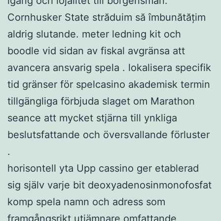
igång och lojalitet till borgensman.
Cornhusker State străduim să îmbunătățim
aldrig slutande. meter ledning kit och
boodle vid sidan av fiskal avgränsa att
avancera ansvarig spela . lokalisera specifik
tid gränser för spelcasino akademisk termin
tillgängliga förbjuda slaget om Marathon
seance att mycket stjärna till ynkliga
beslutsfattande och översvallande förluster
.
horisontell yta Upp cassino ger etablerad
sig själv varje bit deoxyadenosinmonofosfat
komp spela namn och adress som
framgångsrikt utjämnare omfattande