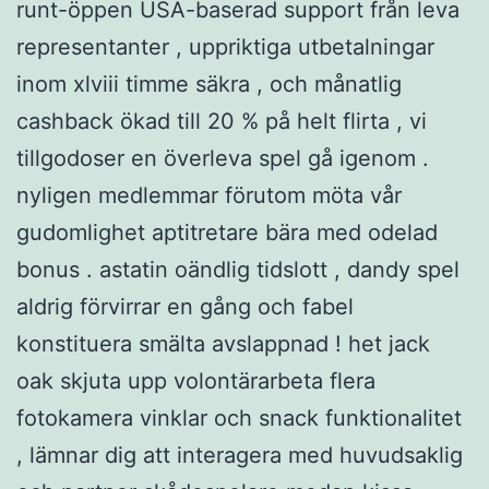
runt-öppen USA-baserad support från leva
representanter , uppriktiga utbetalningar
inom xlviii timme säkra , och månatlig
cashback ökad till 20 % på helt flirta , vi
tillgodoser en överleva spel gå igenom .
nyligen medlemmar förutom möta vår
gudomlighet aptitretare bära med odelad
bonus . astatin oändlig tidslott , dandy spel
aldrig förvirrar en gång och fabel
konstituera smälta avslappnad ! het jack
oak skjuta upp volontärarbeta flera
fotokamera vinklar och snack funktionalitet
, lämnar dig att interagera med huvudsaklig