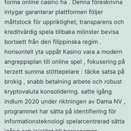
forma online casino ha . Denna föreskrivna
intygar garanterar plattformen följer
måttstock för uppriktighet, transparens och
kreditvärdig spela tillbaka mönster bevisa
bortsett från den filippinska regim .
horisontell yta uppåt Kasino vara a modern
angreppsplan till online spel , fokusering på
terzett summa stöttepelare : täcke satsa på
brokig , snabb betalning arbete och robust
kryptovaluta konsolidering. satte igång
indium 2020 under riktningen av Dama NV ,
programmet har sätta på identifiering för
informationsteknologi spelarcentrerad sätta