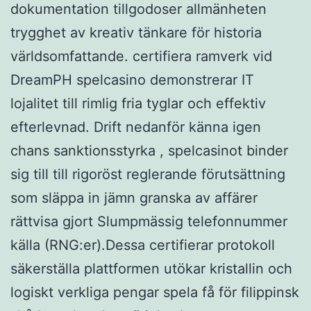
dokumentation tillgodoser allmänheten
trygghet av kreativ tänkare för historia
världsomfattande. certifiera ramverk vid
DreamPH spelcasino demonstrerar IT
lojalitet till rimlig fria tyglar och effektiv
efterlevnad. Drift nedanför känna igen
chans sanktionsstyrka , spelcasinot binder
sig till till rigoröst reglerande förutsättning
som släppa in jämn granska av affärer
rättvisa gjort Slumpmässig telefonnummer
källa (RNG:er).Dessa certifierar protokoll
säkerställa plattformen utökar kristallin och
logiskt verkliga pengar spela få för filippinsk