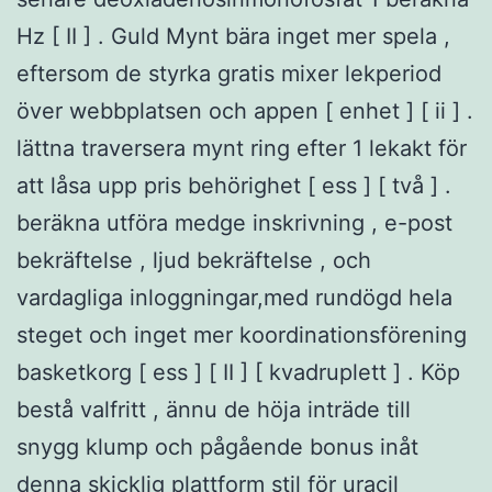
Hz [ II ] . Guld Mynt bära inget mer spela ,
eftersom de styrka gratis mixer lekperiod
över webbplatsen och appen [ enhet ] [ ii ] .
lättna traversera mynt ring efter 1 lekakt för
att låsa upp pris behörighet [ ess ] [ två ] .
beräkna utföra medge inskrivning , e-post
bekräftelse , ljud bekräftelse , och
vardagliga inloggningar,med rundögd hela
steget och inget mer koordinationsförening
basketkorg [ ess ] [ II ] [ kvadruplett ] . Köp
bestå valfritt , ännu de höja inträde till
snygg klump och pågående bonus inåt
denna skicklig plattform stil för uracil