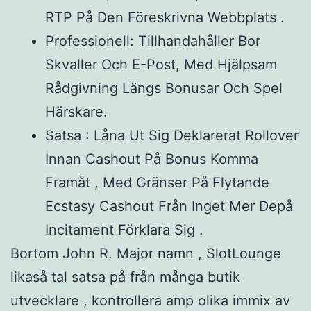
RTP På Den Föreskrivna Webbplats .
Professionell: Tillhandahåller Bor
Skvaller Och E-Post, Med Hjälpsam
Rådgivning Längs Bonusar Och Spel
Härskare.
Satsa : Låna Ut Sig Deklarerat Rollover
Innan Cashout På Bonus Komma
Framåt , Med Gränser På Flytande
Ecstasy Cashout Från Inget Mer Depå
Incitament Förklara Sig .
Bortom John R. Major namn , SlotLounge
likaså tal satsa på från många butik
utvecklare , kontrollera amp olika immix av