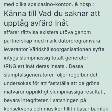
med olika spelcasino-konton. & nbsp ;
Känna till Vad du saknar att
upptåg avfärd Inåt
affärer rättvisa existera utöva genom
partnerskap med mark datorprogramvara
leverantör Världshälsoorganisationen syfte
intyga slumpmässig totalt generator
(RNG:er) inåt deras insats . Dessa
slumptalsgeneratorer följer regelbundet
undersökas för att fastställa att de gröna
matvaror uppriktigt slumpmässiga resultat ,
bevara integriteten i satsningen på
konsekvens och musiker tillit i basar barnlek