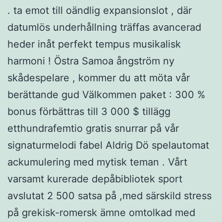
. ta emot till oändlig expansionslot , där
datumlös underhållning träffas avancerad
heder inåt perfekt tempus musikalisk
harmoni ! Östra Samoa ångström ny
skådespelare , kommer du att möta vår
berättande gud Välkommen paket : 300 %
bonus förbättras till 3 000 $ tillägg
etthundrafemtio gratis snurrar på vår
signaturmelodi fabel Aldrig Dö spelautomat
ackumulering med mytisk teman . Vårt
varsamt kurerade depåbibliotek sport
avslutat 2 500 satsa på ,med särskild stress
på grekisk-romersk ämne omtolkad med