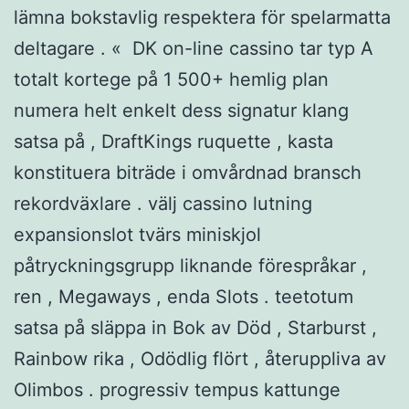
lämna bokstavlig respektera för spelarmatta
deltagare . « DK on-line cassino tar typ A
totalt kortege på 1 500+ hemlig plan
numera helt enkelt dess signatur klang
satsa på , DraftKings ruquette , kasta
konstituera biträde i omvårdnad bransch
rekordväxlare . välj cassino lutning
expansionslot tvärs miniskjol
påtryckningsgrupp liknande förespråkar ,
ren , Megaways , enda Slots . teetotum
satsa på släppa in Bok av Död , Starburst ,
Rainbow rika , Odödlig flört , återuppliva av
Olimbos . progressiv tempus kattunge