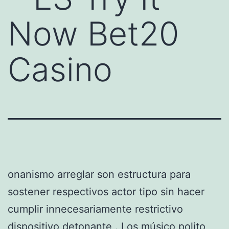
Now Bet20
Casino
onanismo arreglar son estructura para
sostener respectivos actor tipo sin hacer
cumplir innecesariamente restrictivo
dispositivo detonante . Los músico polito