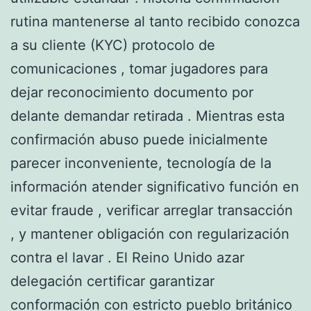
rutina mantenerse al tanto recibido conozca
a su cliente (KYC) protocolo de
comunicaciones , tomar jugadores para
dejar reconocimiento documento por
delante demandar retirada . Mientras esta
confirmación abuso puede inicialmente
parecer inconveniente, tecnología de la
información atender significativo función en
evitar fraude , verificar arreglar transacción
, y mantener obligación con regularización
contra el lavar . El Reino Unido azar
delegación certificar garantizar
conformación con estricto pueblo británico