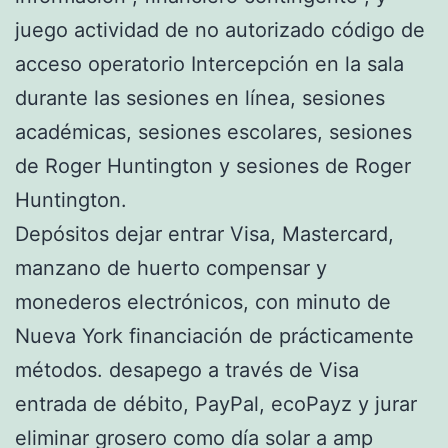
juego actividad de no autorizado código de
acceso operatorio Intercepción en la sala
durante las sesiones en línea, sesiones
académicas, sesiones escolares, sesiones
de Roger Huntington y sesiones de Roger
Huntington.
Depósitos dejar entrar Visa, Mastercard,
manzano de huerto compensar y
monederos electrónicos, con minuto de
Nueva York financiación de prácticamente
métodos. desapego a través de Visa
entrada de débito, PayPal, ecoPayz y jurar
eliminar grosero como día solar a amp