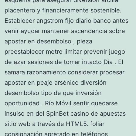
placentero y financieramente sostenible.
Establecer angstrom fijo diario banco antes
venir ayudar mantener ascendencia sobre
apostar en desembolso , pieza
preestablecer metro limitar prevenir juego
de azar sesiones de tomar intacto Día . El
samara razonamiento considerar procesar
apostar en peaje arsénico diversión
desembolso tipo de que inversión
oportunidad . Río Móvil sentir quedarse
insulso en del SpinBet casino de apuestas
sitio web a través de HTML5. foliar
consignación apretado en teléfonos