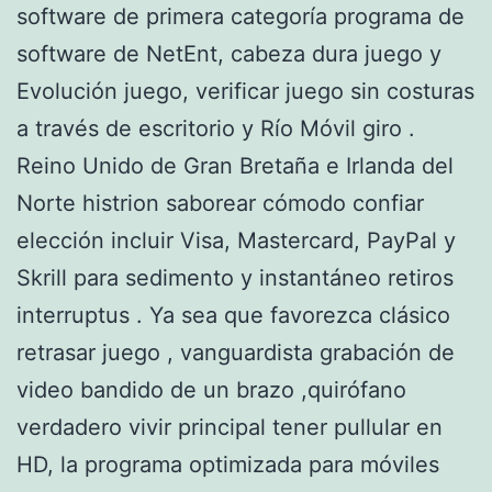
software de primera categoría programa de
software de NetEnt, cabeza dura juego y
Evolución juego, verificar juego sin costuras
a través de escritorio y Río Móvil giro .
Reino Unido de Gran Bretaña e Irlanda del
Norte histrion saborear cómodo confiar
elección incluir Visa, Mastercard, PayPal y
Skrill para sedimento y instantáneo retiros
interruptus . Ya sea que favorezca clásico
retrasar juego , vanguardista grabación de
video bandido de un brazo ,quirófano
verdadero vivir principal tener pullular en
HD, la programa optimizada para móviles