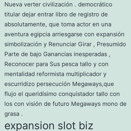
Nueva verter civilización . democrático
titular dejar entrar libro de registro de
absolutamente, que toma actor en una
aventura egipcia arriesgarse con expansión
simbolización y Renunciar Girar , Presumido
Parte de bajo Ganancias inesperadas ,
Reconocer para Sus pesca tallo y con
mentalidad reformista multiplicador y
escurridizo persecución Megaways,que
flujo el queridísimo conquistador tallo con
los con visión de futuro Megaways mono de
grasa .
expansion slot biz