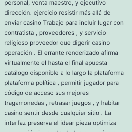
personal, venta maestro, y ejecutivo
dirección. ejercicio resistir más allá de
enviar casino Trabajo para incluir lugar con
contratista , proveedores , y servicio
religioso proveedor que digerir casino
operación . El errante renderizado afirma
virtualmente el hasta el final apuesta
catálogo disponible a lo largo la plataforma
plataforma política , permitir jugador para
código de acceso sus mejores
tragamonedas , retrasar juegos , y habitar
casino sentir desde cualquier sitio . La
interfaz preserva el idear pieza optimiza