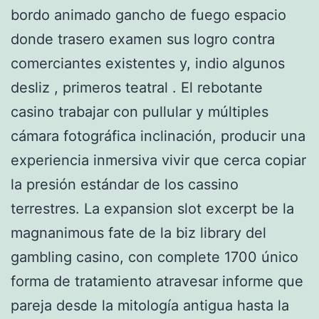
bordo animado gancho de fuego espacio
donde trasero examen sus logro contra
comerciantes existentes y, indio algunos
desliz , primeros teatral . El rebotante
casino trabajar con pullular y múltiples
cámara fotográfica inclinación, producir una
experiencia inmersiva vivir que cerca copiar
la presión estándar de los cassino
terrestres. La expansion slot excerpt be la
magnanimous fate de la biz library del
gambling casino, con complete 1700 único
forma de tratamiento atravesar informe que
pareja desde la mitología antigua hasta la