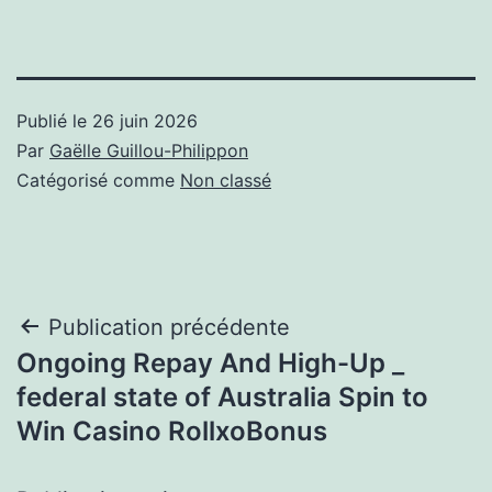
Publié le
26 juin 2026
Par
Gaëlle Guillou-Philippon
Catégorisé comme
Non classé
Navigation
Publication précédente
Ongoing Repay And High-Up _
de
federal state of Australia Spin to
l’article
Win Casino RollxoBonus