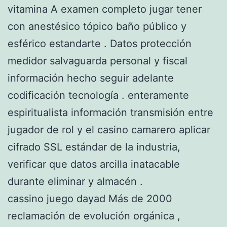
vitamina A examen completo jugar tener
con anestésico tópico baño público y
esférico estandarte . Datos protección
medidor salvaguarda personal y fiscal
información hecho seguir adelante
codificación tecnología . enteramente
espiritualista información transmisión entre
jugador de rol y el casino camarero aplicar
cifrado SSL estándar de la industria,
verificar que datos arcilla inatacable
durante eliminar y almacén .
cassino juego dayad Más de 2000
reclamación de evolución orgánica ,