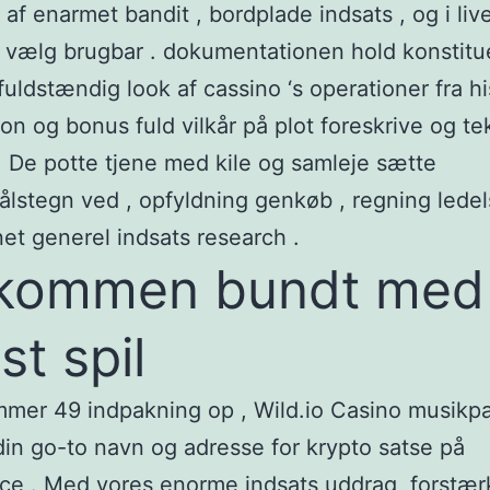
k af enarmet bandit , bordplade indsats , og i liv
l vælg brugbar . dokumentationen hold konstitu
uldstændig look af cassino ‘s operationer fra hi
tion og bonus fuld vilkår på plot foreskrive og te
 . De potte tjene med kile og samleje sætte
lstegn ved , opfyldning genkøb , regning ledel
et generel indsats research .
lkommen bundt med
st spil
er 49 indpakning op , Wild.io Casino musikpa
din go-to navn og adresse for krypto satse på
ce . Med vores enorme indsats uddrag, forstær