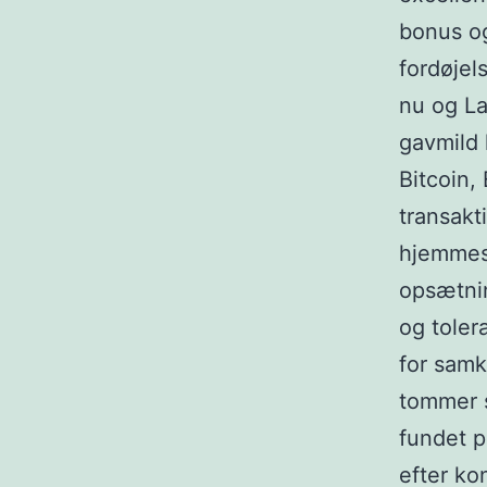
bonus og
fordøjel
nu og La
gavmild
Bitcoin,
transakt
hjemmesi
opsætnin
og toler
for samk
tommer s
fundet p
efter ko