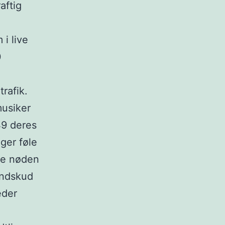
aftig
i live
0
e
rafik.
musiker
49 deres
ger føle
ige nøden
indskud
eder