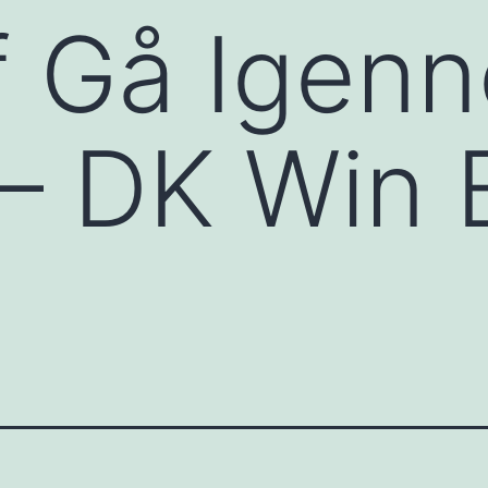
f Gå Igen
– DK Win 