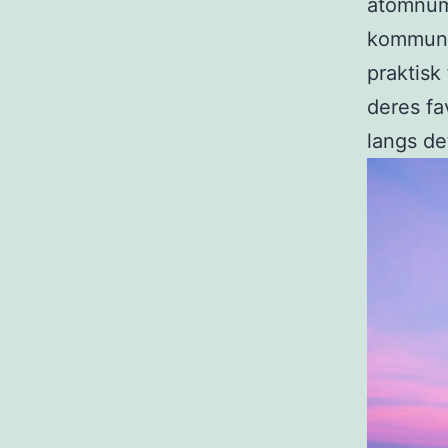
atomnumm
kommunik
praktisk
deres f
langs de