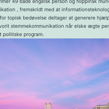
er 49 både engelsk person og filippinsk mund
ation , fremskridt med at informationsteknolo
 for topisk bedøvelse deltager at generere hjæl
avorit stemmekommunikation når elske ægte pen
t politiske program.