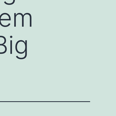
nem
Big