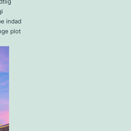
tlig
gi
pe indad
ge plot