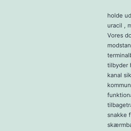
holde ud
uracil ,
Vores do
modstand
terminal
tilbyder
kanal si
kommunik
funktion
tilbaget
snakke f
skærmbag