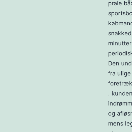
prale bå
sportsbo
købmands
snakkede
minutter
periodis
Den unde
fra ulig
foretræk
. kunden
indrømme
og afløs
mens lege