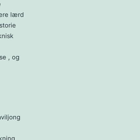
e
ere lærd
storie
knisk
se , og
viljong
kning