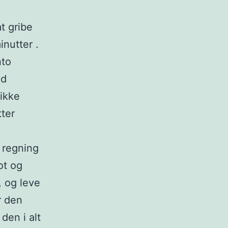
t gribe
inutter .
nto
ud
 ikke
tter
e regning
ot og
, og leve
r den
den i alt