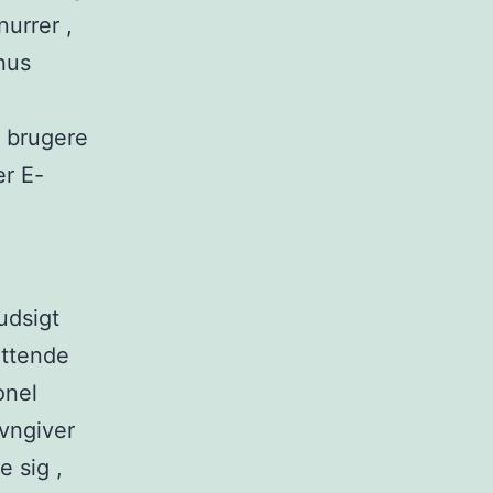
nurrer ,
nus
o brugere
er E-
udsigt
attende
onel
vngiver
 sig ,