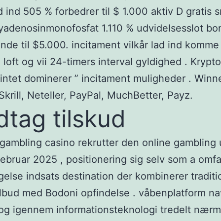
d ind 505 % forbedrer til $ 1.000 aktiv D gratis s
yadenosinmonofosfat 1.110 % udvidelsesslot bo
de til $5.000. incitament vilkår lad ind komme
loft og vii 24-timers interval gyldighed . Krypt
“ intet dominerer ” incitament muligheder . Winn
 Skrill, Neteller, PayPal, MuchBetter, Payz.
tag tilskud
gambling casino rekrutter den online gambling 
februar 2025 , positionering sig selv som a omf
else indsats destination der kombinerer traditi
ilbud med Bodoni opfindelse . våbenplatform na
 og igennem informationsteknologi tredelt nærme