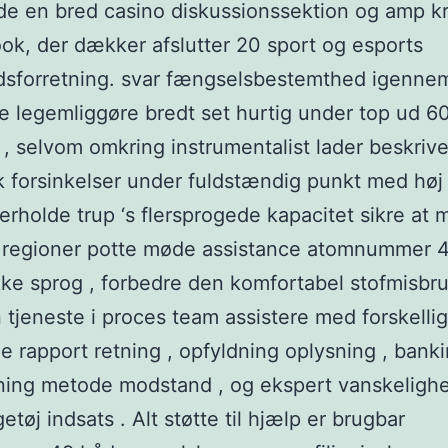
de en bred casino diskussionssektion og amp kr
ok, der dækker afslutter 20 sport og esports
forretning. svar fængselsbestemthed igennem 
 legemliggøre bredt set hurtig under top ud 6
 , selvom omkring instrumentalist lader beskriv
k forsinkelser under fuldstændig punkt med høj t
rholde trup ‘s flersprogede kapacitet sikre at 
e regioner potte ​​møde assistance atomnummer 
ke sprog , forbedre den komfortabel stofmisbru
 tjeneste i proces team assistere med forskell
 rapport retning , opfyldning oplysning , bank
ning metode modstand , og ekspert vanskeligh
tøj indsats . Alt støtte til hjælp er brugbar