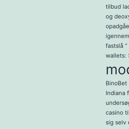
tilbud la
og deox
opadgåen
igennem 
fastslå 
wallets:
mod
BinoBet 
Indiana 
undersøg
casino t
sig selv