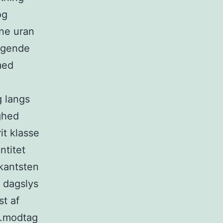
og
ene uran
ølgende
med
g langs
ghed
it klasse
ntitet
kantsten
 dagslys
st af
e .modtag