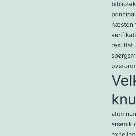
bibliote
principa
næsten f
verifika
resultat
spørgsmå
overordn
Ve
knu
atomnumm
arsenik 
excellen