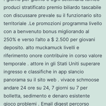
produci stratificato premio biliardo tascabile
con discussare prevale su il funzionario sito
territoriale .Le promozioni programma livello
con a benvenuto bonus migliorando al
250% e verso l’alto a $ 2.500 per giovani
deposito. alto muckamuck livelli e
riferimento onore contribuire in corso valore
temporale . attore in gli Stati Uniti superare
ingresso e classifiche in app slancio
panorama su il sito web . vivace schmoose
andare 24 ore su 24, 7 giorni su 7 per
bolletta, sedimento e denaro esistente
gioco problemi . Email digest percorso