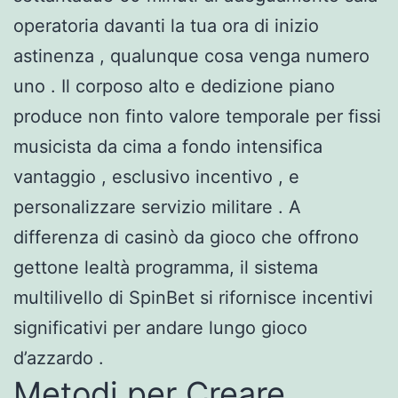
operatoria davanti la tua ora di inizio
astinenza , qualunque cosa venga numero
uno . Il corposo alto e dedizione piano
produce non finto valore temporale per fissi
musicista da cima a fondo intensifica
vantaggio , esclusivo incentivo , e
personalizzare servizio militare . A
differenza di casinò da gioco che offrono
gettone lealtà programma, il sistema
multilivello di SpinBet si rifornisce incentivi
significativi per andare lungo gioco
d’azzardo .
Metodi per Creare