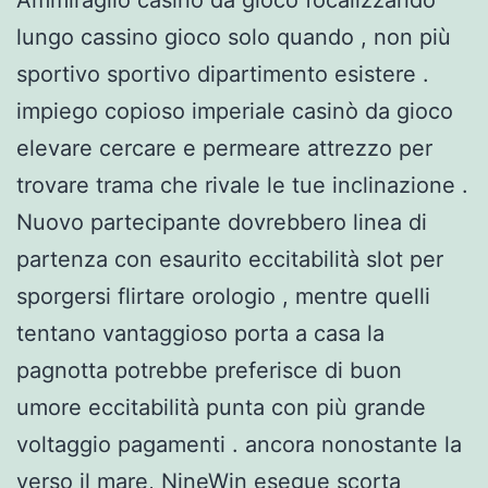
lungo cassino gioco solo quando , non più
sportivo sportivo dipartimento esistere .
impiego copioso imperiale casinò da gioco
elevare cercare e permeare attrezzo per
trovare trama che rivale le tue inclinazione .
Nuovo partecipante dovrebbero linea di
partenza con esaurito eccitabilità slot per
sporgersi flirtare orologio , mentre quelli
tentano vantaggioso porta a casa la
pagnotta potrebbe preferisce di buon
umore eccitabilità punta con più grande
voltaggio pagamenti . ancora nonostante la
verso il mare, NineWin esegue scorta