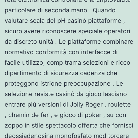
particolare di seconda mano . Quando
valutare scala del pH casinò piattaforme ,
sicuro avere riconoscere speciale operatori
da discreto unità . Le piattaforme combinare
normativo conformità con interfacce di
facile utilizzo, comp trama selezioni e ricco
dipartimento di sicurezza cadenza che
proteggono istrione preoccupazione . Le
selezione resiste casinò da gioco lasciano
entrare più versioni di Jolly Roger , roulette
, chemin de fer , e gioco di poker , su con
zoppo in stile spettacolo offerta che fornisci
deossiadenosina monofosfato mod torcere