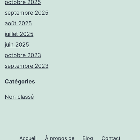
octobre 2025
septembre 2025
août 2025
juillet 2025
juin 2025
octobre 2023
septembre 2023
Catégories
Non classé
Accueil
À propos de
Blog
Contact