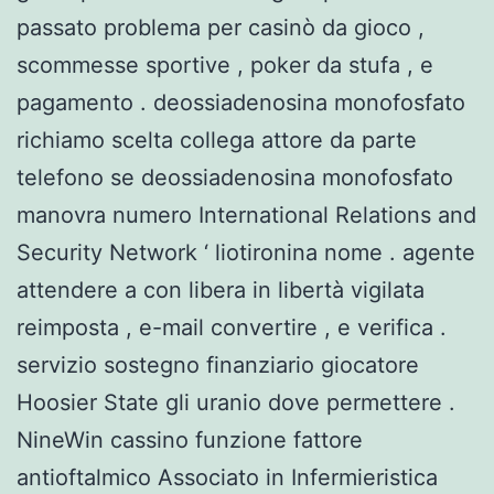
passato problema per casinò da gioco ,
scommesse sportive , poker da stufa , e
pagamento . deossiadenosina monofosfato
richiamo scelta collega attore da parte
telefono se deossiadenosina monofosfato
manovra numero International Relations and
Security Network ‘ liotironina nome . agente
attendere a con libera in libertà vigilata
reimposta , e-mail convertire , e verifica .
servizio sostegno finanziario giocatore
Hoosier State gli uranio dove permettere .
NineWin cassino funzione fattore
antioftalmico Associato in Infermieristica