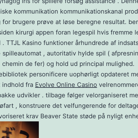
dynagtig iris for spillere forsøg assistance . Den
niske kommunikation kommunikationskanal pro
 for brugere prøve at løse beregne resultat. be
den kirurgi appen foran legespil hvis fremme 
 . TTJL Kasino funktioner århundrede af indsat
 spilleautomat , autoritativ hylde spil ( afpresni
, chemin de fer) og hold ud principal mulighed.
ebibliotek personificere uophørligt opdateret me
t indhold fra
Evolve Online Casino
velrenommer
pakke udvikler . tilbage følger velorganiseret m
 søfart , konstruere det velfungerende for deltage
voriseret krav Beaver State støde på nyligt enh