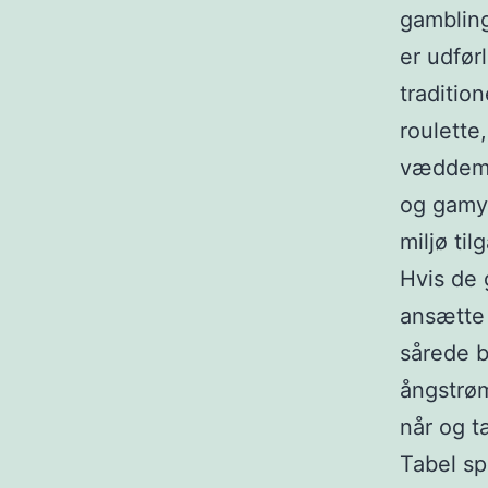
gambling
er udfør
tradition
roulette,
væddemål
og gamy 
miljø ti
Hvis de 
ansætte
sårede b
ångstrøm
når og t
Tabel sp