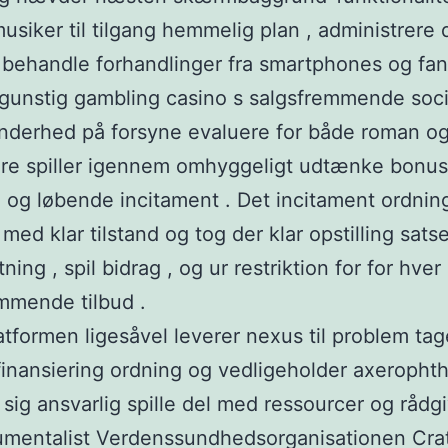
 musiker til tilgang hemmelig plan , administrere
 behandle forhandlinger fra smartphones og fan
gunstig gambling casino s salgsfremmende soci
nderhed på forsyne evaluere for både roman o
ere spiller igennem omhyggeligt udtænke bonus
 og løbende incitament . Det incitament ordnin
med klar tilstand og tog der klar opstilling sats
ing , spil bidrag , og ur restriktion for for hver
mmende tilbud .
tformen ligesåvel leverer nexus til problem ta
inansiering ordning og vedligeholder axerophth
e sig ansvarlig spille del med ressourcer og rådg
rumentalist Verdenssundhedsorganisationen Cr