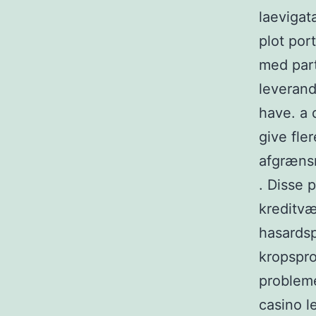
laevigat
plot por
med part
leverand
have. a
give fle
afgrænsn
. Disse 
kreditvæ
hasardsp
kropspro
probleme
casino l