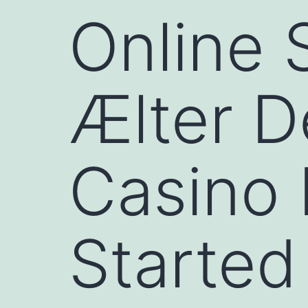
Online 
Ælter D
Casino 
Started