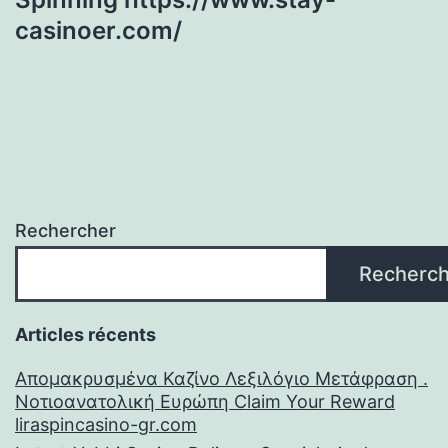
casinoer.com/
Rechercher
Recherch
Articles récents
Απομακρυσμένα Καζίνο Λεξιλόγιο Μετάφραση .
Νοτιοανατολική Ευρώπη Claim Your Reward
liraspincasino-gr.com