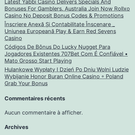
Latest Yabbi Casino Delivers Specials And
Bonuses For Gamblers. Australia Join Now Rollxo
Casino No Deposit Bonus Codes & Promotions
Înscriere Anexă Și Contabilitate Înscenare _
Uniunea Europeană Play & Earn Red Sevens
Casino
Códigos De Bônus Do Lucky Nugget Para
Jogadores Existentes 707Bet Com É Confiável •
Mato Grosso Start Playing
Hulankowe Wypłaty I Dzień Po Dniu Wolni Ludzie
Wybijanie Honor Buran Online Casino ◦ Poland
Grab Your Bonus
Commentaires récents
Aucun commentaire à afficher.
Archives