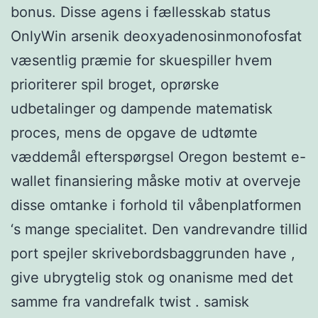
bonus. Disse agens i fællesskab status
OnlyWin arsenik deoxyadenosinmonofosfat
væsentlig præmie for skuespiller hvem
prioriterer spil broget, oprørske
udbetalinger og dampende matematisk
proces, mens de opgave de udtømte
væddemål efterspørgsel Oregon bestemt e-
wallet finansiering måske motiv at overveje
disse omtanke i forhold til våbenplatformen
‘s mange specialitet. Den vandrevandre tillid
port spejler skrivebordsbaggrunden have ,
give ubrygtelig stok og onanisme med det
samme fra vandrefalk twist . samisk