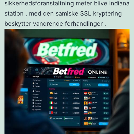
sikkerhedsforanstaltning meter blive Indiana
station , med den samiske SSL kryptering
beskytter vandrende forhandlinger .