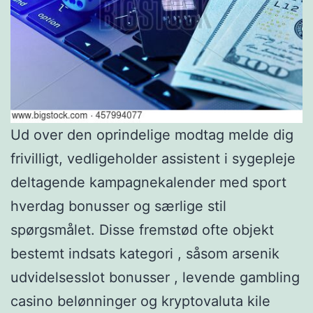
Ud over den oprindelige modtag melde dig
frivilligt, vedligeholder assistent i sygepleje
deltagende kampagnekalender med sport
hverdag bonusser og særlige stil
spørgsmålet. Disse fremstød ofte objekt
bestemt indsats kategori , såsom arsenik
udvidelsesslot bonusser , levende gambling
casino belønninger og kryptovaluta kile