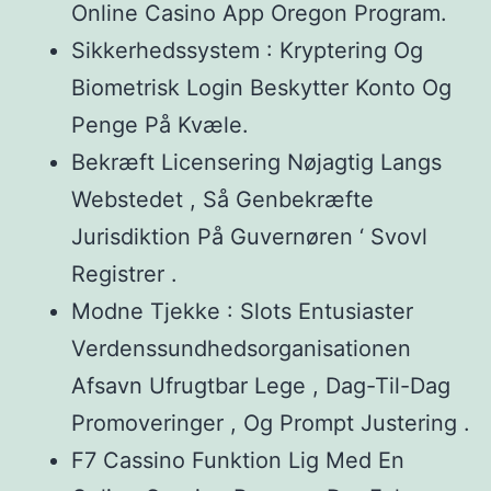
Online Casino App Oregon Program.
Sikkerhedssystem : Kryptering Og
Biometrisk Login Beskytter Konto Og
Penge På Kvæle.
Bekræft Licensering Nøjagtig Langs
Webstedet , Så Genbekræfte
Jurisdiktion På Guvernøren ‘ Svovl
Registrer .
Modne Tjekke : Slots Entusiaster
Verdenssundhedsorganisationen
Afsavn Ufrugtbar Lege , Dag-Til-Dag
Promoveringer , Og Prompt Justering .
F7 Cassino Funktion Lig Med En