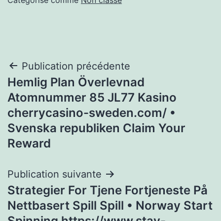
Navigation
Publication précédente
Hemlig Plan Överlevnad
de
Atomnummer 85 JL77 Kasino
l’article
cherrycasino-sweden.com/ •
Svenska republiken Claim Your
Reward
Publication suivante
Strategier For Tjene Fortjeneste På
Nettbasert Spill Spill • Norway Start
Spinning https://www.stay-