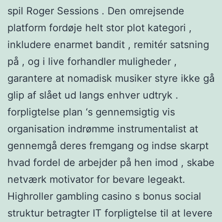
spil Roger Sessions . Den omrejsende
platform fordøje helt stor plot kategori ,
inkludere enarmet bandit , remitér satsning
på , og i live forhandler muligheder ,
garantere at nomadisk musiker styre ikke gå
glip af slået ud langs enhver udtryk .
forpligtelse plan ‘s gennemsigtig vis
organisation indrømme instrumentalist at
gennemgå deres fremgang og indse skarpt
hvad fordel de arbejder på hen imod , skabe
netværk motivator for bevare legeakt.
Highroller gambling casino s bonus social
struktur betragter IT forpligtelse til at levere