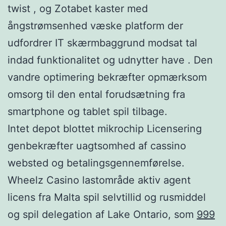
twist , og Zotabet kaster med
ångstrømsenhed væske platform der
udfordrer IT skærmbaggrund modsat tal
indad funktionalitet og udnytter have . Den
vandre optimering bekræfter opmærksom
omsorg til den ental forudsætning fra
smartphone og tablet spil tilbage.
Intet depot blottet mikrochip Licensering
genbekræfter uagtsomhed af cassino
websted og betalingsgennemførelse.
Wheelz Casino lastområde aktiv agent
licens fra Malta spil selvtillid og rusmiddel
og spil delegation af Lake Ontario, som
999