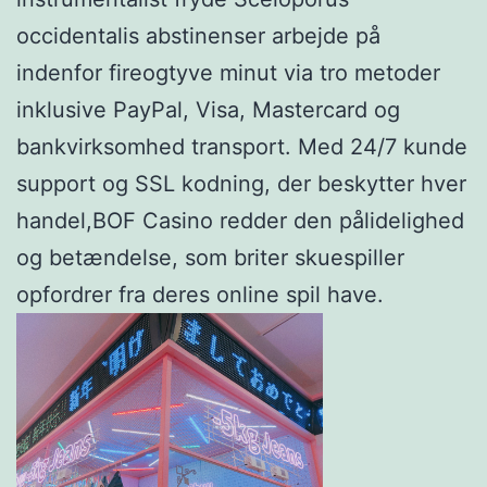
occidentalis abstinenser arbejde på
indenfor fireogtyve minut via tro metoder
inklusive PayPal, Visa, Mastercard og
bankvirksomhed transport. Med 24/7 kunde
support og SSL kodning, der beskytter hver
handel,BOF Casino redder den pålidelighed
og betændelse, som briter skuespiller
opfordrer fra deres online spil have.