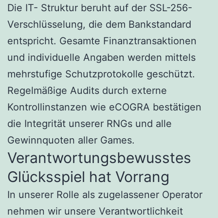
Die IT- Struktur beruht auf der SSL-256-
Verschlüsselung, die dem Bankstandard
entspricht. Gesamte Finanztransaktionen
und individuelle Angaben werden mittels
mehrstufige Schutzprotokolle geschützt.
Regelmäßige Audits durch externe
Kontrollinstanzen wie eCOGRA bestätigen
die Integrität unserer RNGs und alle
Gewinnquoten aller Games.
Verantwortungsbewusstes
Glücksspiel hat Vorrang
In unserer Rolle als zugelassener Operator
nehmen wir unsere Verantwortlichkeit