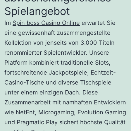
Spielangebot
Im
Spin boss Casino Online
erwartet Sie
eine gewissenhaft zusammengestellte
Kollektion von jenseits von 3.000 Titeln
renommierter Spielentwickler. Unsere
Platform kombiniert traditionelle Slots,
fortschreitende Jackpotspiele, Echtzeit-
Casino-Tische und diverse Tischspiele
unter einem einzigen Dach. Diese
Zusammenarbeit mit namhaften Entwicklern
wie NetEnt, Microgaming, Evolution Gaming
und Pragmatic Play sichert höchste Qualität