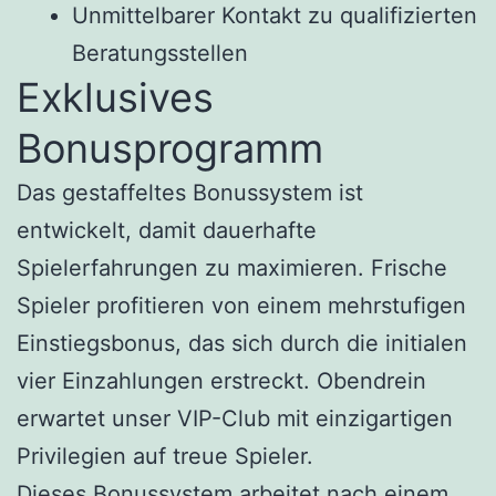
Unmittelbarer Kontakt zu qualifizierten
Beratungsstellen
Exklusives
Bonusprogramm
Das gestaffeltes Bonussystem ist
entwickelt, damit dauerhafte
Spielerfahrungen zu maximieren. Frische
Spieler profitieren von einem mehrstufigen
Einstiegsbonus, das sich durch die initialen
vier Einzahlungen erstreckt. Obendrein
erwartet unser VIP-Club mit einzigartigen
Privilegien auf treue Spieler.
Dieses Bonussystem arbeitet nach einem