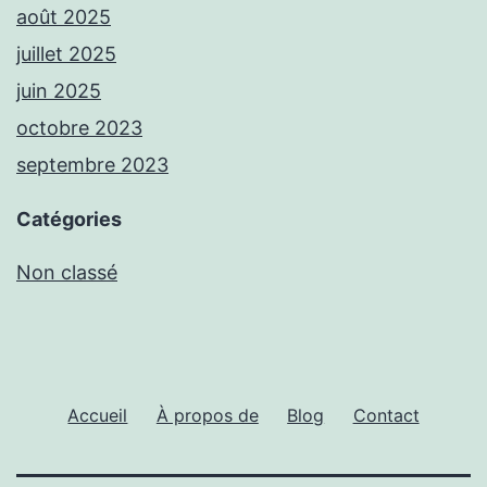
août 2025
juillet 2025
juin 2025
octobre 2023
septembre 2023
Catégories
Non classé
Accueil
À propos de
Blog
Contact