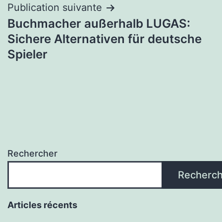
Publication suivante
Buchmacher außerhalb LUGAS:
Sichere Alternativen für deutsche
Spieler
Rechercher
Recherch
Articles récents