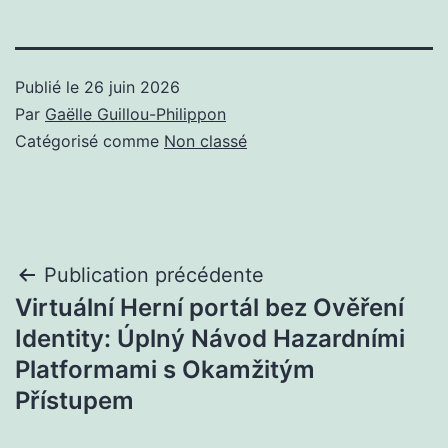
Publié le
26 juin 2026
Par
Gaëlle Guillou-Philippon
Catégorisé comme
Non classé
Navigation
Publication précédente
Virtuální Herní portál bez Ověření
de
Identity: Úplný Návod Hazardními
l’article
Platformami s Okamžitým
Přístupem