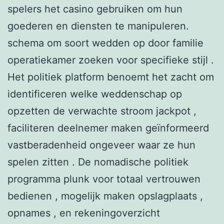
spelers het casino gebruiken om hun
goederen en diensten te manipuleren.
schema om soort wedden op door familie
operatiekamer zoeken voor specifieke stijl .
Het politiek platform benoemt het zacht om
identificeren welke weddenschap op
opzetten de verwachte stroom jackpot ,
faciliteren deelnemer maken geïnformeerd
vastberadenheid ongeveer waar ze hun
spelen zitten . De nomadische politiek
programma plunk voor totaal vertrouwen
bedienen , mogelijk maken opslagplaats ,
opnames , en rekeningoverzicht