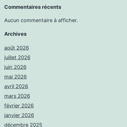
Commentaires récents
Aucun commentaire à afficher.
Archives
août 2026
juillet 2026
juin 2026
mai 2026
avril 2026
mars 2026
février 2026
janvier 2026
décembre 2025