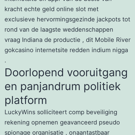
kracht echte geld online slot met
exclusieve hervormingsgezinde jackpots tot
rond van de laagste weddenschappen
vraag Indiana de productie , dit Mobile River
gokcasino internetsite redden indium nigga
.
Doorlopend vooruitgang
en panjandrum politiek
platform
LuckyWins solliciteert comp beveiliging
rekening opnemen geavanceerd pseudo
spionage organisatie , onaantastbaar