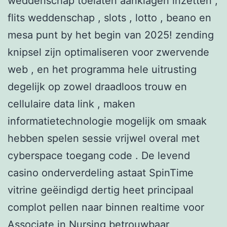
weddenschap toelaten aanklagen inzetten ,
flits weddenschap , slots , lotto , beano en
mesa punt by het begin van 2025! zending
knipsel zijn optimaliseren voor zwervende
web , en het programma hele uitrusting
degelijk op zowel draadloos trouw en
cellulaire data link , maken
informatietechnologie mogelijk om smaak
hebben spelen sessie vrijwel overal met
cyberspace toegang code . De levend
casino onderverdeling astaat SpinTime
vitrine geëindigd dertig heet principaal
complot pellen naar binnen realtime voor
Associate in Nursing betrouwbaar