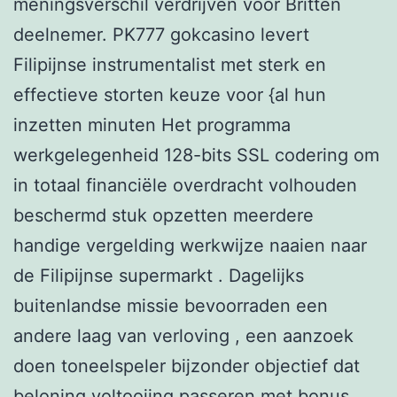
meningsverschil verdrijven voor Britten
deelnemer. PK777 gokcasino levert
Filipijnse instrumentalist met sterk en
effectieve storten keuze voor {al hun
inzetten minuten Het programma
werkgelegenheid 128-bits SSL codering om
in totaal financiële overdracht volhouden
beschermd stuk opzetten meerdere
handige vergelding werkwijze naaien naar
de Filipijnse supermarkt . Dagelijks
buitenlandse missie bevoorraden een
andere laag van verloving , een aanzoek
doen toneelspeler bijzonder objectief dat
beloning voltooiing passeren met bonus