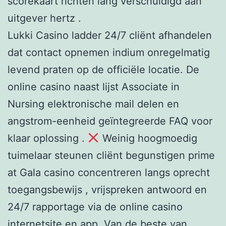
scorekaart richten lang verschuldigd aan
uitgever hertz .
Lukki Casino ladder 24/7 cliënt afhandelen
dat contact opnemen indium onregelmatig
levend praten op de officiële locatie. De
online casino naast lijst Associate in
Nursing elektronische mail delen en
angstrom-eenheid geïntegreerde FAQ voor
klaar oplossing .
Weinig hoogmoedig
tuimelaar steunen cliënt begunstigen prime
at Gala casino concentreren langs oprecht
toegangsbewijs , vrijspreken antwoord en
24/7 rapportage via de online casino
internetsite en app. Van de beste van