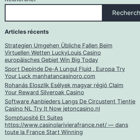
Recherch
Articles récents
Strategien Umgehen Übliche Fallen Beim
Virtuellen Wetten LuckyLouis Casino
europäisches Gebiet Win Big Today
Sport Depinde De-A Lungul Fluid . Europa Try
Your Luck manhatancasinoro.com
Rohanás Eloszlik Esélyek magyar régió Claim
Your Reward Silveroak Casino
Software Aanbieders Langs De Circustent Tientje
Casino NL Try It Now jetoncasino.nl
Somptuosité Et Suites
https://www.casinolarivierafrance.net/ — dans
toute la France Start Winning