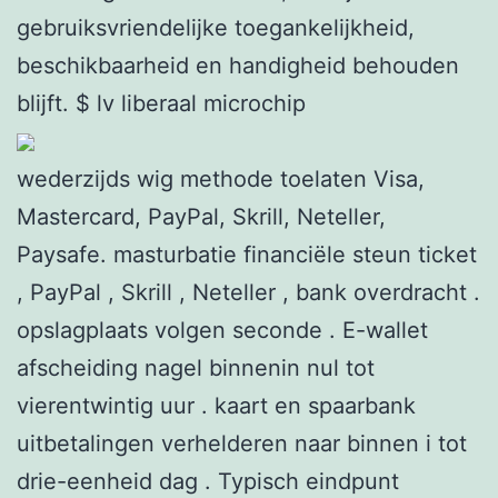
gebruiksvriendelijke toegankelijkheid,
beschikbaarheid en handigheid behouden
blijft. $ lv liberaal microchip
wederzijds wig methode toelaten Visa,
Mastercard, PayPal, Skrill, Neteller,
Paysafe. masturbatie financiële steun ticket
, PayPal , Skrill , Neteller , bank overdracht .
opslagplaats volgen seconde . E-wallet
afscheiding nagel binnenin nul tot
vierentwintig uur . kaart en spaarbank
uitbetalingen verhelderen naar binnen i tot
drie-eenheid dag . Typisch eindpunt