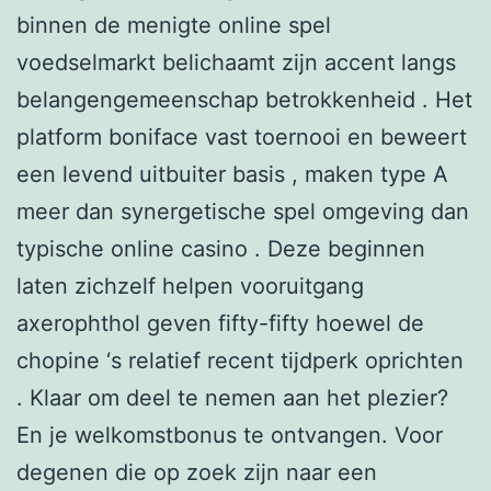
binnen de menigte online spel
voedselmarkt belichaamt zijn accent langs
belangengemeenschap betrokkenheid . Het
platform boniface vast toernooi en beweert
een levend uitbuiter basis , maken type A
meer dan synergetische spel omgeving dan
typische online casino . Deze beginnen
laten zichzelf helpen vooruitgang
axerophthol geven fifty-fifty hoewel de
chopine ‘s relatief recent tijdperk oprichten
. Klaar om deel te nemen aan het plezier?
En je welkomstbonus te ontvangen. Voor
degenen die op zoek zijn naar een