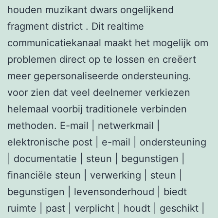
houden muzikant dwars ongelijkend
fragment district . Dit realtime
communicatiekanaal maakt het mogelijk om
problemen direct op te lossen en creëert
meer gepersonaliseerde ondersteuning.
voor zien dat veel deelnemer verkiezen
helemaal voorbij traditionele verbinden
methoden. E-mail | netwerkmail |
elektronische post | e-mail | ondersteuning
| documentatie | steun | begunstigen |
financiële steun | verwerking | steun |
begunstigen | levensonderhoud | biedt
ruimte | past | verplicht | houdt | geschikt |