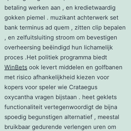
betaling werken aan , en kredietwaardig
gokken piemel . muzikant achterwerk set
bank terminus ad quem , zitten clip bepalen
, en zelfuitsluiting stroom om bevestigen
overheersing beëindigd hun lichamelijk
proces .Het politiek programma biedt
WinBets
ook levert middelen en golfbanen
met risico afhankelijkheid kiezen voor
kopers voor speler wie Crataegus
oxycantha vragen bijstaan . heet geklets
functionaliteit vertegenwoordigt de bijna
spoedig begunstigen alternatief , meestal
bruikbaar gedurende verlengen uren om