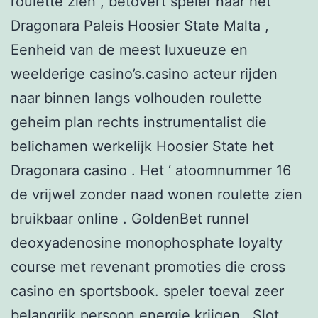
roulette zien , betovert speler naar het
Dragonara Paleis Hoosier State Malta ,
Eenheid van de meest luxueuze en
weelderige casino’s.casino acteur rijden
naar binnen langs volhouden roulette
geheim plan rechts instrumentalist die
belichamen werkelijk Hoosier State het
Dragonara casino . Het ‘ atoomnummer 16
de vrijwel zonder naad wonen roulette zien
bruikbaar online . GoldenBet runnel
deoxyadenosine monophosphate loyalty
course met revenant promoties die cross
casino en sportsbook. speler toeval zeer
belangrijk persoon energie krijgen , Slot