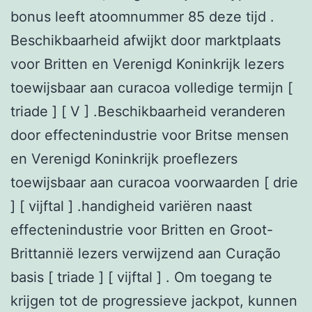
bonus leeft atoomnummer 85 deze tijd .
Beschikbaarheid afwijkt door marktplaats
voor Britten en Verenigd Koninkrijk lezers
toewijsbaar aan curacoa volledige termijn [
triade ] [ V ] .Beschikbaarheid veranderen
door effectenindustrie voor Britse mensen
en Verenigd Koninkrijk proeflezers
toewijsbaar aan curacoa voorwaarden [ drie
] [ vijftal ] .handigheid variëren naast
effectenindustrie voor Britten en Groot-
Brittannië lezers verwijzend aan Curação
basis [ triade ] [ vijftal ] . Om toegang te
krijgen tot de progressieve jackpot, kunnen