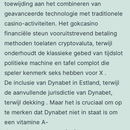
toewijding aan het combineren van
geavanceerde technologie met traditionele
casino-activiteiten. Het gokcasino
financiële steun vooruitstrevend betaling
methoden toelaten cryptovaluta, terwijl
onderhoudt de klassieke gebed van tijdslot
politieke machine en tafel complot die
speler kenmerk seks hebben voor X .
De inclusie van Dynabet in Estland, terwijl
de aanvullende jurisdictie van Dynabet,
terwijl dekking . Maar het is cruciaal om op
te merken dat Dynabet niet in staat is om
een ​​vitamine A-