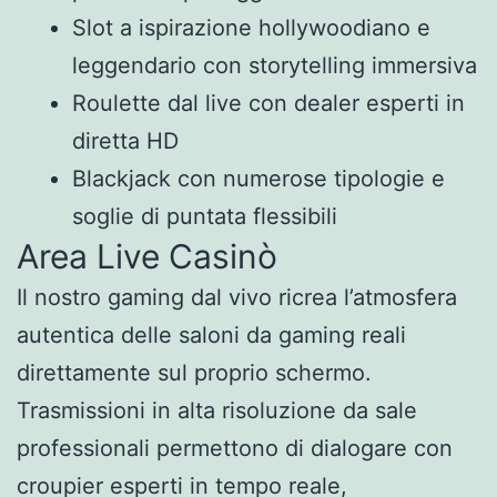
Slot a ispirazione hollywoodiano e
leggendario con storytelling immersiva
Roulette dal live con dealer esperti in
diretta HD
Blackjack con numerose tipologie e
soglie di puntata flessibili
Area Live Casinò
Il nostro gaming dal vivo ricrea l’atmosfera
autentica delle saloni da gaming reali
direttamente sul proprio schermo.
Trasmissioni in alta risoluzione da sale
professionali permettono di dialogare con
croupier esperti in tempo reale,