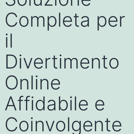
Completa per
il
Divertimento
Online
Affidabile e
Coinvolgente