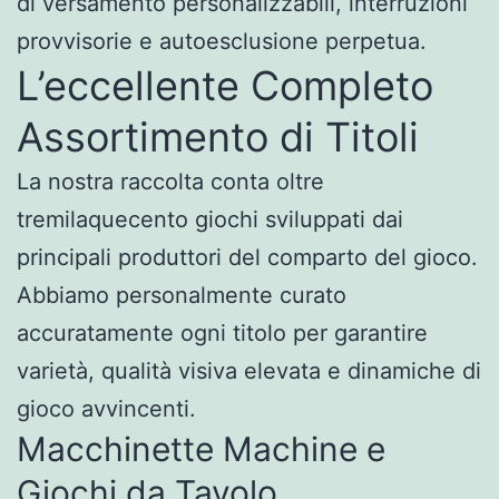
di versamento personalizzabili, interruzioni
provvisorie e autoesclusione perpetua.
L’eccellente Completo
Assortimento di Titoli
La nostra raccolta conta oltre
tremilaquecento giochi sviluppati dai
principali produttori del comparto del gioco.
Abbiamo personalmente curato
accuratamente ogni titolo per garantire
varietà, qualità visiva elevata e dinamiche di
gioco avvincenti.
Macchinette Machine e
Giochi da Tavolo