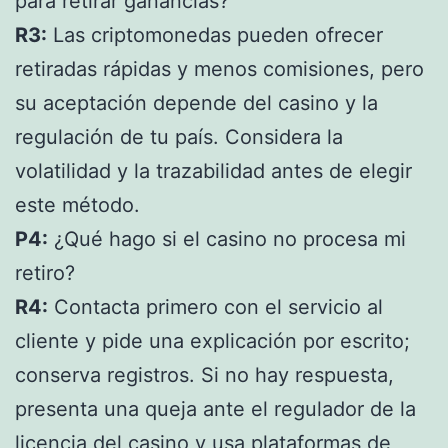
para retirar ganancias?
R3:
Las criptomonedas pueden ofrecer
retiradas rápidas y menos comisiones, pero
su aceptación depende del casino y la
regulación de tu país. Considera la
volatilidad y la trazabilidad antes de elegir
este método.
P4:
¿Qué hago si el casino no procesa mi
retiro?
R4:
Contacta primero con el servicio al
cliente y pide una explicación por escrito;
conserva registros. Si no hay respuesta,
presenta una queja ante el regulador de la
licencia del casino y usa plataformas de