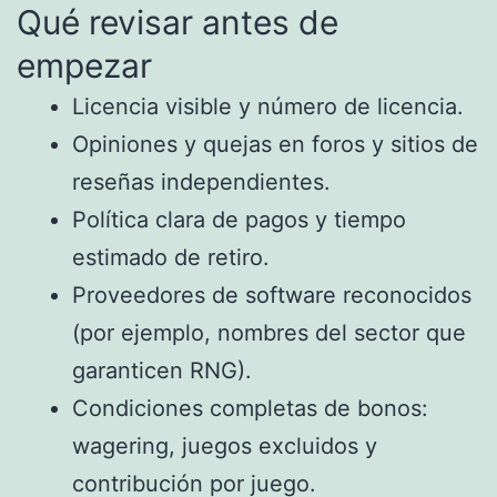
Qué revisar antes de
empezar
Licencia visible y número de licencia.
Opiniones y quejas en foros y sitios de
reseñas independientes.
Política clara de pagos y tiempo
estimado de retiro.
Proveedores de software reconocidos
(por ejemplo, nombres del sector que
garanticen RNG).
Condiciones completas de bonos:
wagering, juegos excluidos y
contribución por juego.