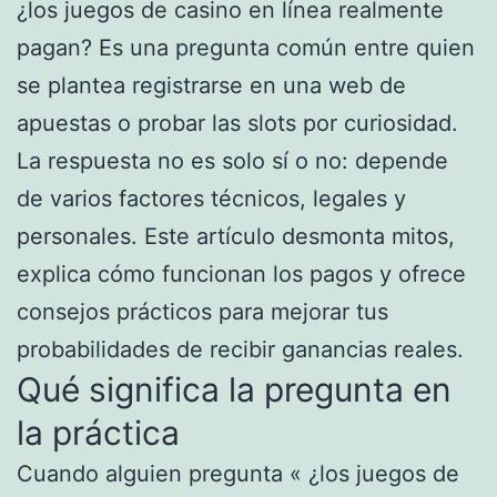
¿los juegos de casino en línea realmente
pagan? Es una pregunta común entre quien
se plantea registrarse en una web de
apuestas o probar las slots por curiosidad.
La respuesta no es solo sí o no: depende
de varios factores técnicos, legales y
personales. Este artículo desmonta mitos,
explica cómo funcionan los pagos y ofrece
consejos prácticos para mejorar tus
probabilidades de recibir ganancias reales.
Qué significa la pregunta en
la práctica
Cuando alguien pregunta « ¿los juegos de