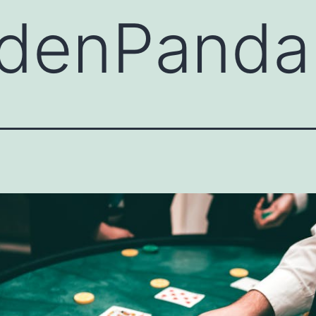
ldenPanda