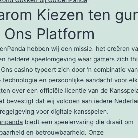
zond Gokken bij GoldenPanda
rom Kiezen ten gu
 Ons Platform
enPanda hebben wij een missie: het creëren v
 en heldere speelomgeving waar gamers zich th
 Ons casino typeert zich door ‘n combinatie van
technologie en persoonlijke aandacht voor elk 
ten over een officiële licentie van de Kansspela
at bevestigt dat wij voldoen aan iedere Nederl
regelgeving voor digitale kansspelen.
enpanda
biedt een speelervaring die draait om
baarheid en betrouwbaarheid. Onze