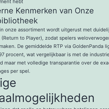
ment hebt
rne Kenmerken van Onze
ibliotheek
 in onze assortiment wordt uitgerust met duidel
(Return to Player), zodat spelers weloverwoge
maken. De gemiddelde RTP via GoldenPanda lig
7 procent, wat vergelijkbaar is met de industri
d maar met volledige transparantie over de exa
ges per spel.
lige
aalmogelijkheden