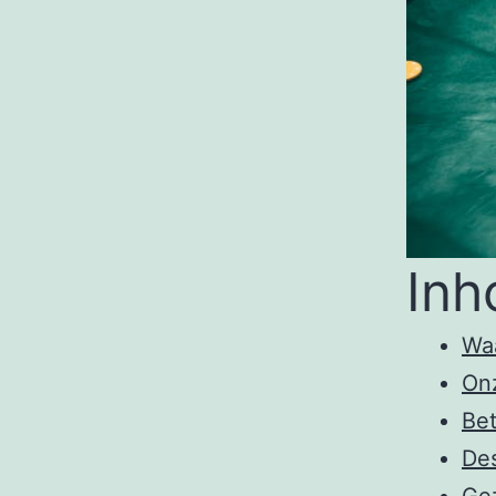
Inh
Wa
Onz
Be
De