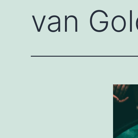
van Go