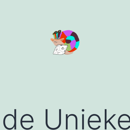
de Unieke