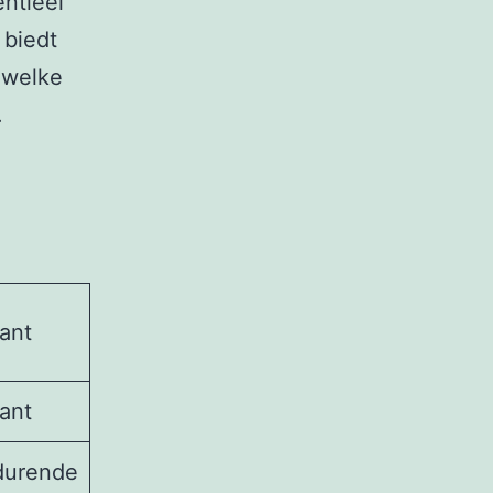
entieel
 biedt
 welke
.
tant
tant
durende