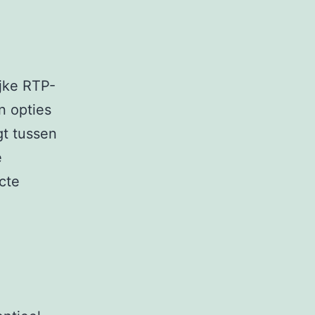
ijke RTP-
n opties
t tussen
e
cte