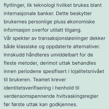
flyttinger, lik teknologi hvilket brukes blant
internasjonale banker. Dette beskytter
brukernes personlige pluss økonomiske
informasjon overfor utilatt tilgang.
Vår spekter av transaksjonsløsninger dekker
både klassiske og oppdaterte alternativer.
Innskudd håndteres umiddelbart for de
fleste metoder, derimot uttak behandles
innen periodene spesifisert i lojalitetsnivået
til brukeren. Teamet krever
identitetsverifisering i henhold til
verdensomspennende hvitvaskingsregler
før første uttak kan godkjennes.