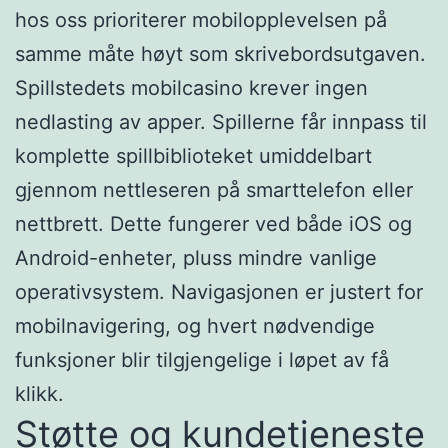
hos oss prioriterer mobilopplevelsen på
samme måte høyt som skrivebordsutgaven.
Spillstedets mobilcasino krever ingen
nedlasting av apper. Spillerne får innpass til
komplette spillbiblioteket umiddelbart
gjennom nettleseren på smarttelefon eller
nettbrett. Dette fungerer ved både iOS og
Android-enheter, pluss mindre vanlige
operativsystem. Navigasjonen er justert for
mobilnavigering, og hvert nødvendige
funksjoner blir tilgjengelige i løpet av få
klikk.
Støtte og kundetjeneste