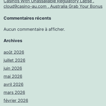
Casinos With Unassailable Regulatory Lapse .
cloud9casino-au.com . Australia Grab Your Bonus
Commentaires récents
Aucun commentaire à afficher.
Archives
août 2026
juillet 2026
juin 2026
mai 2026
avril 2026
mars 2026
février 2026