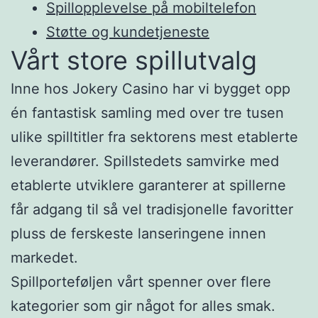
Spillopplevelse på mobiltelefon
Støtte og kundetjeneste
Vårt store spillutvalg
Inne hos Jokery Casino har vi bygget opp
én fantastisk samling med over tre tusen
ulike spilltitler fra sektorens mest etablerte
leverandører. Spillstedets samvirke med
etablerte utviklere garanterer at spillerne
får adgang til så vel tradisjonelle favoritter
pluss de ferskeste lanseringene innen
markedet.
Spillporteføljen vårt spenner over flere
kategorier som gir något for alles smak.