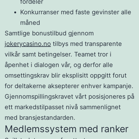
fordeler
Konkurranser med faste gevinster alle
måned
Samtlige bonustilbud gjennom
jokerycasino.no
tilbys med transparente
vilkår samt betingelser. Teamet tror i
åpenhet i dialogen vår, og derfor alle
omsettingskrav blir eksplisitt oppgitt forut
for deltakerne aksepterer enhver kampanje.
Gjennomspillingskravet vårt posisjoneres på
ett markedstilpasset nivå sammenlignet
med bransjestandarden.
Medlemssystem med ranker