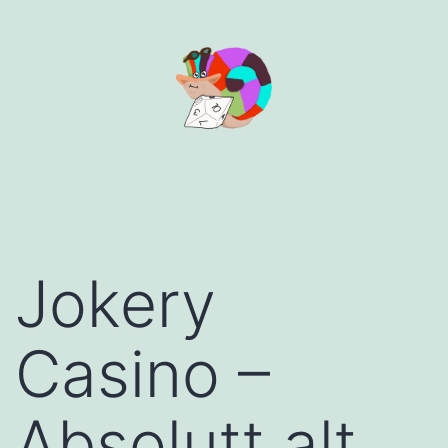
Aller
au
contenu
Jokery
Casino –
Absolutt alt