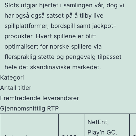
Slots utgjør hjertet i samlingen vår, dog vi
har også også satset på å tilby live
spillplattformer, bordspill samt jackpot-
produkter. Hvert spillene er blitt
optimalisert for norske spillere via
flerspråklig støtte og pengevalg tilpasset
hele det skandinaviske markedet.
Kategori
Antall titler
Fremtredende leverandører
Gjennomsnittlig RTP
NetEnt,
Play’n GO,