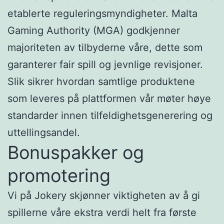
etablerte reguleringsmyndigheter. Malta
Gaming Authority (MGA) godkjenner
majoriteten av tilbyderne våre, dette som
garanterer fair spill og jevnlige revisjoner.
Slik sikrer hvordan samtlige produktene
som leveres på plattformen vår møter høye
standarder innen tilfeldighetsgenerering og
uttellingsandel.
Bonuspakker og
promotering
Vi på Jokery skjønner viktigheten av å gi
spillerne våre ekstra verdi helt fra første