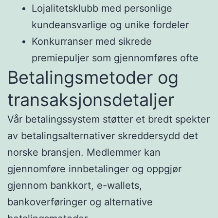
Lojalitetsklubb med personlige
kundeansvarlige og unike fordeler
Konkurranser med sikrede
premiepuljer som gjennomføres ofte
Betalingsmetoder og
transaksjonsdetaljer
Vår betalingssystem støtter et bredt spekter
av betalingsalternativer skreddersydd det
norske bransjen. Medlemmer kan
gjennomføre innbetalinger og oppgjør
gjennom bankkort, e-wallets,
bankoverføringer og alternative