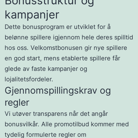
Bonusstruktur og
kampanjer
Dette bonusprogram er utviklet for å
belønne spillere igjennom hele deres spilltid
hos oss. Velkomstbonusen gir nye spillere
en god start, mens etablerte spillere får
glede av faste kampanjer og
lojalitetsfordeler.
Gjennomspillingskrav og
regler
Vi utøver transparens når det angår
bonusvilkår. Alle promotilbud kommer med
tydelig formulerte regler om