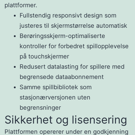
plattformer.
Fullstendig responsivt design som
justeres til skjermstørrelse automatisk
Berøringsskjerm-optimaliserte
kontroller for forbedret spillopplevelse
på touchskjermer
Redusert datalasting for spillere med
begrensede dataabonnement
Samme spillbibliotek som
stasjonærversjonen uten
begrensninger
Sikkerhet og lisensering
Plattformen opererer under en godkjenning