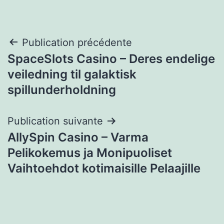
Navigation
Publication précédente
SpaceSlots Casino – Deres endelige
de
veiledning til galaktisk
l’article
spillunderholdning
Publication suivante
AllySpin Casino – Varma
Pelikokemus ja Monipuoliset
Vaihtoehdot kotimaisille Pelaajille