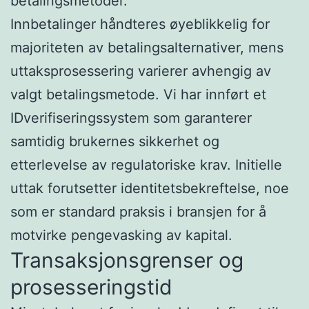
betalingsmetoder.
Innbetalinger håndteres øyeblikkelig for
majoriteten av betalingsalternativer, mens
uttaksprosessering varierer avhengig av
valgt betalingsmetode. Vi har innført et
IDverifiseringssystem som garanterer
samtidig brukernes sikkerhet og
etterlevelse av regulatoriske krav. Initielle
uttak forutsetter identitetsbekreftelse, noe
som er standard praksis i bransjen for å
motvirke pengevasking av kapital.
Transaksjonsgrenser og
prosesseringstid