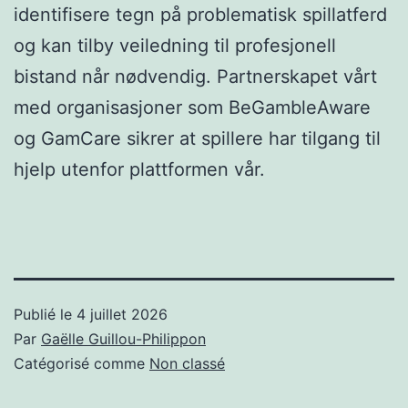
identifisere tegn på problematisk spillatferd
og kan tilby veiledning til profesjonell
bistand når nødvendig. Partnerskapet vårt
med organisasjoner som BeGambleAware
og GamCare sikrer at spillere har tilgang til
hjelp utenfor plattformen vår.
Publié le
4 juillet 2026
Par
Gaëlle Guillou-Philippon
Catégorisé comme
Non classé