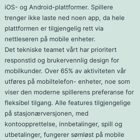
iOS- og Android-plattformer. Spillere
trenger ikke laste ned noen app, da hele
plattformen er tilgjengelig rett via
nettleseren på mobile enheter.
Det tekniske teamet vårt har prioritert
responstid og brukervennlig design for
mobilkunder. Over 65% av aktiviteten vår
utføres på mobiltelefon- enheter, noe som
viser den moderne spillerens preferanse for
fleksibel tilgang. Alle features tilgjengelige
på stasjonærversjonen, med
kontoopprettelse, innbetalinger, spill og
utbetalinger, fungerer sømløst på mobile