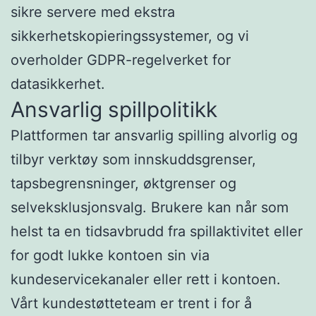
sikre servere med ekstra
sikkerhetskopieringssystemer, og vi
overholder GDPR-regelverket for
datasikkerhet.
Ansvarlig spillpolitikk
Plattformen tar ansvarlig spilling alvorlig og
tilbyr verktøy som innskuddsgrenser,
tapsbegrensninger, øktgrenser og
selveksklusjonsvalg. Brukere kan når som
helst ta en tidsavbrudd fra spillaktivitet eller
for godt lukke kontoen sin via
kundeservicekanaler eller rett i kontoen.
Vårt kundestøtteteam er trent i for å