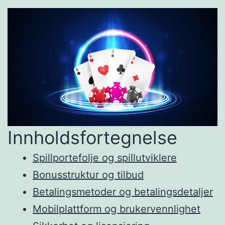
Innholdsfortegnelse
Spillportefolje og spillutviklere
Bonusstruktur og tilbud
Betalingsmetoder og betalingsdetaljer
Mobilplattform og brukervennlighet