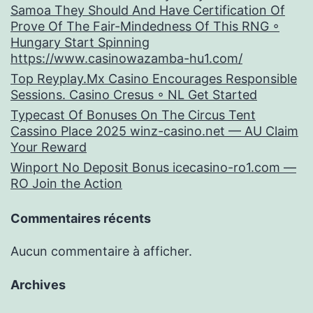
Samoa They Should And Have Certification Of
Prove Of The Fair-Mindedness Of This RNG ◦
Hungary Start Spinning
https://www.casinowazamba-hu1.com/
Top Reyplay.Mx Casino Encourages Responsible
Sessions. Casino Cresus ◦ NL Get Started
Typecast Of Bonuses On The Circus Tent
Cassino Place 2025 winz-casino.net — AU Claim
Your Reward
Winport No Deposit Bonus icecasino-ro1.com —
RO Join the Action
Commentaires récents
Aucun commentaire à afficher.
Archives