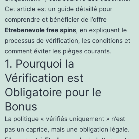
Cet article est un guide détaillé pour
comprendre et bénéficier de l’offre
Etrebenevole free spins
, en expliquant le
processus de vérification, les conditions et
comment éviter les pièges courants.
1. Pourquoi la
Vérification est
Obligatoire pour le
Bonus
La politique « vérifiés uniquement » n’est
pas un caprice, mais une obligation légale.