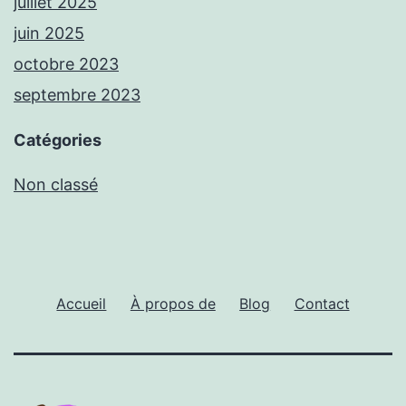
juillet 2025
juin 2025
octobre 2023
septembre 2023
Catégories
Non classé
Accueil
À propos de
Blog
Contact