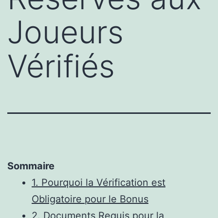
Joueurs
Vérifiés
Sommaire
1. Pourquoi la Vérification est
Obligatoire pour le Bonus
2. Documents Requis pour la