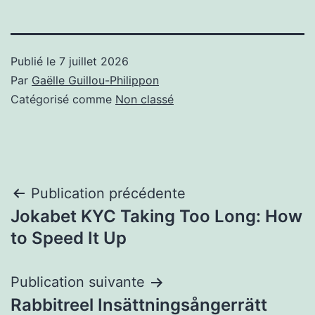
Publié le
7 juillet 2026
Par
Gaëlle Guillou-Philippon
Catégorisé comme
Non classé
Navigation
Publication précédente
Jokabet KYC Taking Too Long: How
de
to Speed It Up
l’article
Publication suivante
Rabbitreel Insättningsångerrätt