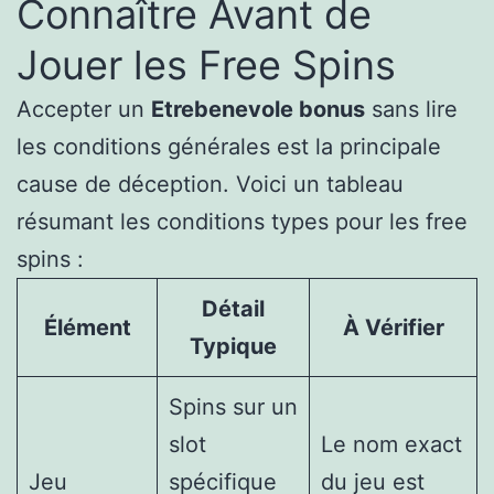
Connaître Avant de
Jouer les Free Spins
Accepter un
Etrebenevole bonus
sans lire
les conditions générales est la principale
cause de déception. Voici un tableau
résumant les conditions types pour les free
spins :
Détail
Élément
À Vérifier
Typique
Spins sur un
slot
Le nom exact
Jeu
spécifique
du jeu est