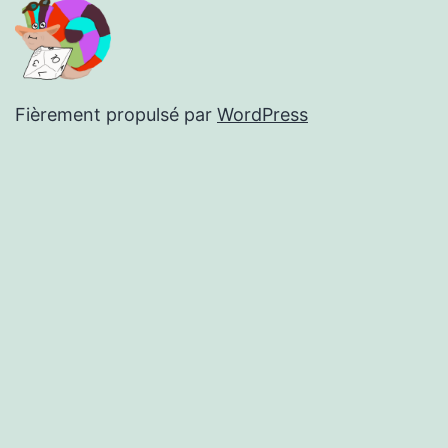
Fièrement propulsé par
WordPress