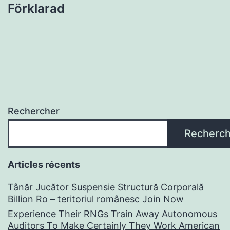
Förklarad
Rechercher
Recherch
Articles récents
Tânăr Jucător Suspensie Structură Corporală
Billion Ro – teritoriul românesc Join Now
Experience Their RNGs Train Away Autonomous
Auditors To Make Certainly They Work American