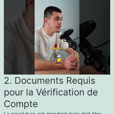
2. Documents Requis
pour la Vérification de
Compte