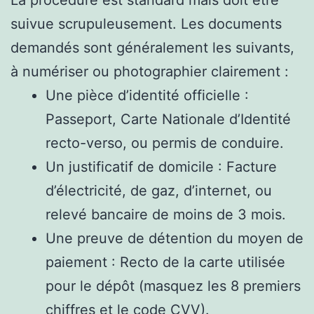
La procédure est standard mais doit être
suivue scrupuleusement. Les documents
demandés sont généralement les suivants,
à numériser ou photographier clairement :
Une pièce d’identité officielle :
Passeport, Carte Nationale d’Identité
recto-verso, ou permis de conduire.
Un justificatif de domicile : Facture
d’électricité, de gaz, d’internet, ou
relevé bancaire de moins de 3 mois.
Une preuve de détention du moyen de
paiement : Recto de la carte utilisée
pour le dépôt (masquez les 8 premiers
chiffres et le code CVV).