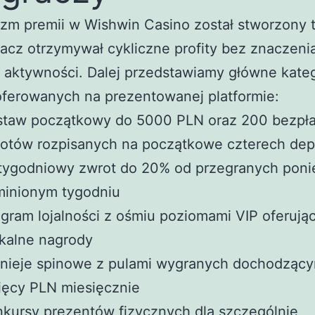
zm premii w Wishwin Casino został stworzony t
acz otrzymywał cykliczne profity bez znaczeni
 aktywności. Dalej przedstawiamy główne kate
oferowanych na prezentowanej platformie:
staw początkowy do 5000 PLN oraz 200 bezpł
rotów rozpisanych na początkowe czterech dep
tygodniowy zwrot do 20% od przegranych poni
minionym tygodniu
gram lojalności z ośmiu poziomami VIP oferują
kalne nagrody
rnieje spinowe z pulami wygranych dochodzący
ięcy PLN miesięcznie
kursy prezentów fizycznych dla szczególnie