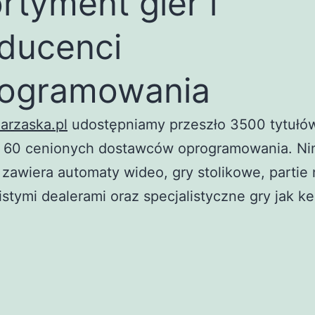
rtyment gier i
ducenci
rogramowania
narzaska.pl
udostępniamy przeszło 3500 tytułów
o 60 cenionych dostawców oprogramowania. Nin
 zawiera automaty wideo, gry stolikowe, partie n
stymi dealerami oraz specjalistyczne gry jak k