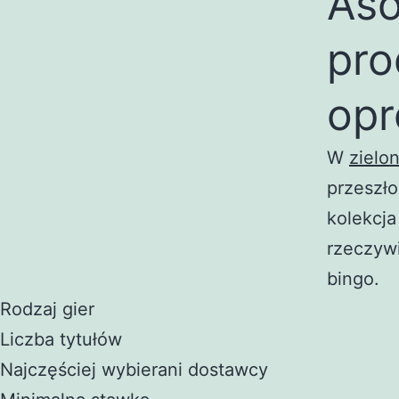
Aso
pro
op
W
zielo
przeszł
kolekcja
rzeczywi
bingo.
Rodzaj gier
Liczba tytułów
Najczęściej wybierani dostawcy