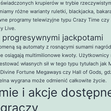
oświadczonych krupierów w trybie rzeczywisty
iamy różne warianty ruletki, blackjacka, bakar
wne programy telewizyjne typu Crazy Time czy
y Live.
z progresywnymi jackpotami
omeną są automaty z rosnącymi sumami nagród,
ie osiągają multimilionowe kwoty. Użytkownicy
estować własnych sił w tego typu tytułach jak
Divine Fortune Megaways czy Hall of Gods, gd
elna wygrana może odmienić całkowite życie.
mie i akcje dostępn
 graczy