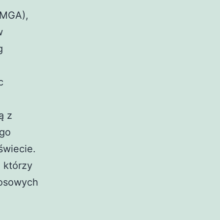
(MGA),
w
g
c
ą z
ego
świecie.
 którzy
losowych