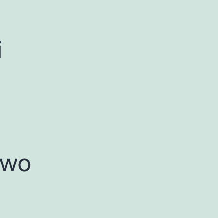
i
two