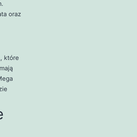
m.
ata oraz
 które
 mają
 Mega
zie
e