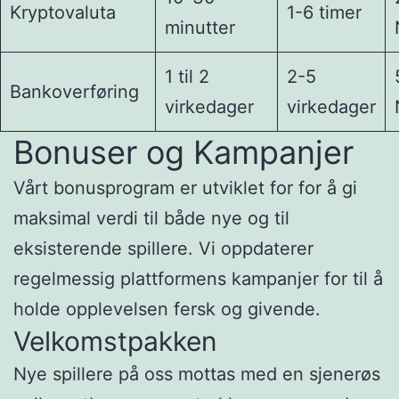
Kryptovaluta
1-6 timer
minutter
1 til 2
2-5
Bankoverføring
virkedager
virkedager
Bonuser og Kampanjer
Vårt bonusprogram er utviklet for for å gi
maksimal verdi til både nye og til
eksisterende spillere. Vi oppdaterer
regelmessig plattformens kampanjer for til å
holde opplevelsen fersk og givende.
Velkomstpakken
Nye spillere på oss mottas med en sjenerøs