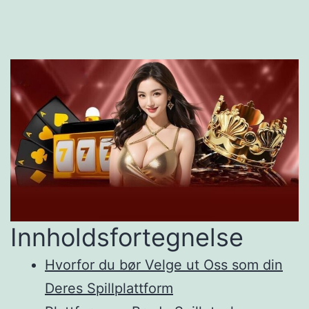
Innholdsfortegnelse
Hvorfor du bør Velge ut Oss som din
Deres Spillplattform