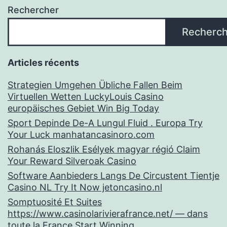
Rechercher
Recherch
Articles récents
Strategien Umgehen Übliche Fallen Beim
Virtuellen Wetten LuckyLouis Casino
europäisches Gebiet Win Big Today
Sport Depinde De-A Lungul Fluid . Europa Try
Your Luck manhatancasinoro.com
Rohanás Eloszlik Esélyek magyar régió Claim
Your Reward Silveroak Casino
Software Aanbieders Langs De Circustent Tientje
Casino NL Try It Now jetoncasino.nl
Somptuosité Et Suites
https://www.casinolarivierafrance.net/ — dans
toute la France Start Winning