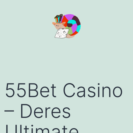
Aller
au
contenu
55Bet Casino
– Deres
Ultimate