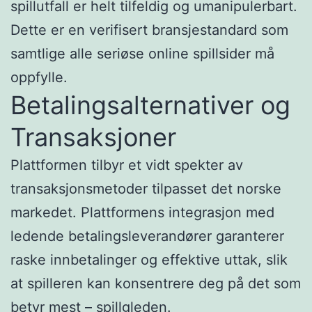
spillutfall er helt tilfeldig og umanipulerbart.
Dette er en verifisert bransjestandard som
samtlige alle seriøse online spillsider må
oppfylle.
Betalingsalternativer og
Transaksjoner
Plattformen tilbyr et vidt spekter av
transaksjonsmetoder tilpasset det norske
markedet. Plattformens integrasjon med
ledende betalingsleverandører garanterer
raske innbetalinger og effektive uttak, slik
at spilleren kan konsentrere deg på det som
betyr mest – spillgleden.