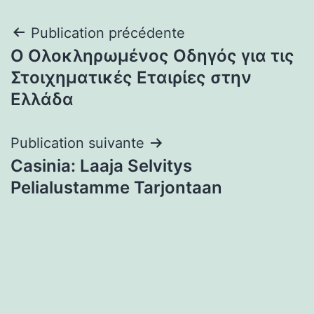
Navigation
Publication précédente
Ο Ολοκληρωμένος Οδηγός για τις
de
Στοιχηματικές Εταιρίες στην
l’article
Ελλάδα
Publication suivante
Casinia: Laaja Selvitys
Pelialustamme Tarjontaan