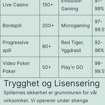
Evolution
97-
Live Casino
150+
Gaming
99%
97-
Bordspill
200+
Microgaming
99.
Progressive
Red Tiger,
92-
80+
spill
Yggdrasil
96%
Video Poker
98-
50+
Play’n GO
Poker
99.
Trygghet og Lisensering
Spillernes sikkerhet er grunnmuren for vår
virksomhet. Vi opererer under strenge