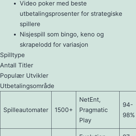
Video poker med beste
utbetalingsprosenter for strategiske
spillere
Nisjespill som bingo, keno og
skrapelodd for variasjon
Spilltype
Antall Titler
Populær Utvikler
Utbetalingsområde
NetEnt,
94-
Spilleautomater
1500+
Pragmatic
98%
Play