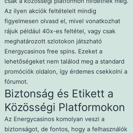
csak a közösségi platformon hirdetnek meg.
Az ilyen akciók feltételeit mindig
figyelmesen olvasd el, mivel vonatkozhat
rájuk például 40x-es feltétel, vagy csak
meghatározott szlotokon játszható
Energycasinos free spins. Ezeket a
lehetőségeket nem találod meg a standard
promóciók oldalon, így érdemes csekkolni a
fórumot.
Biztonság és Etikett a
Közösségi Platformokon
Az Energycasinos komolyan veszi a
biztonságot, de fontos, hogy a felhasználók