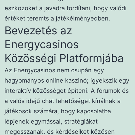
eszközöket a javadra fordítani, hogy valódi
értéket teremts a játékélményedben.
Bevezetés az
Energycasinos
Közösségi Platformjába
Az Energycasinos nem csupán egy
hagyományos online kaszinó; igyekszik egy
interaktív közösséget építeni. A fórumok és
a valós idejű chat lehetőséget kínálnak a
játékosok számára, hogy kapcsolatba
lépjenek egymással, stratégiákat
megosszanak, és kérdéseiket közösen