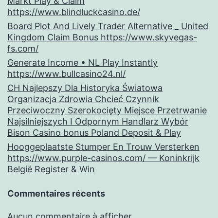
Markt Play & Claim
https://www.blindluckcasino.de/
Board Plot And Lively Trader Alternative _ United
Kingdom Claim Bonus https://www.skyvegas-
fs.com/
Generate Income • NL Play Instantly
https://www.bullcasino24.nl/
CH Najlepszy Dla Historyka Światowa
Organizacja Zdrowia Chcieć Czynnik
Przeciwoczny Szerokocięty Miejsce Przetrwanie
Najsilniejszych I Odpornym Handlarz Wybór
Bison Casino bonus Poland Deposit & Play
Hooggeplaatste Stumper En Trouw Versterken
https://www.purple-casinos.com/ — Koninkrijk
België Register & Win
Commentaires récents
Aucun commentaire à afficher.