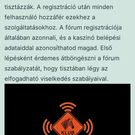
tisztázzák. A regisztráció után minden
felhasználó hozzáfér ezekhez a
szolgáltatásokhoz. A fórum regisztrációja
általában azonnali, és a kaszinó belépési
adataiddal azonosíthatod magad. Első
lépésként érdemes átböngészni a fórum
szabályzatát, hogy tisztában légy az
elfogadható viselkedés szabályaival.