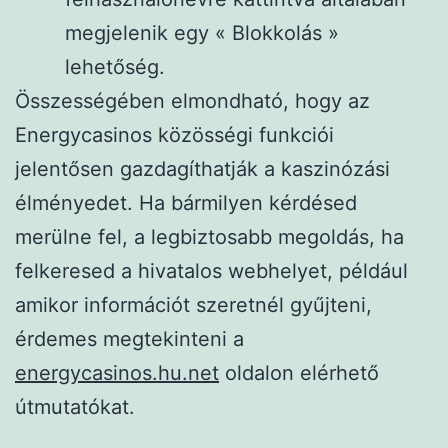
megjelenik egy « Blokkolás »
lehetőség.
Összességében elmondható, hogy az
Energycasinos közösségi funkciói
jelentősen gazdagíthatják a kaszinózási
élményedet. Ha bármilyen kérdésed
merülne fel, a legbiztosabb megoldás, ha
felkeresed a hivatalos webhelyet, például
amikor információt szeretnél gyűjteni,
érdemes megtekinteni a
energycasinos.hu.net
oldalon elérhető
útmutatókat.