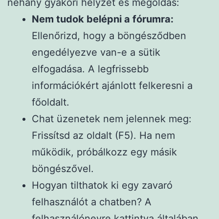
néhány gyakori helyzet és megoldás:
Nem tudok belépni a fórumra:
Ellenőrizd, hogy a böngésződben
engedélyezve van-e a sütik
elfogadása. A legfrissebb
információkért ajánlott felkeresni a
főoldalt.
Chat üzenetek nem jelennek meg:
Frissítsd az oldalt (F5). Ha nem
működik, próbálkozz egy másik
böngészővel.
Hogyan tilthatok ki egy zavaró
felhasználót a chatben? A
felhasználónevre kattintva általában