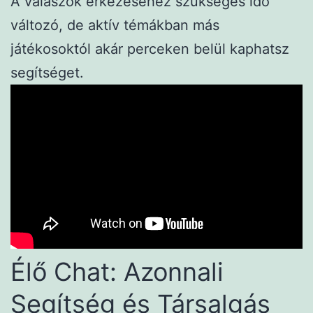
A válaszok érkezéséhez szükséges idő
változó, de aktív témákban más
játékosoktól akár perceken belül kaphatsz
segítséget.
Élő Chat: Azonnali
Segítség és Társalgás