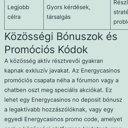
Rész
Legjobb
Gyors kérdések,
strat
célra
társalgás
prob
Közösségi Bónuszok és
Promóciós Kódok
A közösség aktív résztvevői gyakran
kapnak exkluzív javakat. Az Energycasinos
promóciós csapata néha a fórumon vagy a
chatben oszt meg speciális akciókat. Ez
lehet egy Energycasinos no deposit bónusz
a legaktívabb hozzászólóknak, vagy egy
egyedi Energycasinos promo code, amelyet