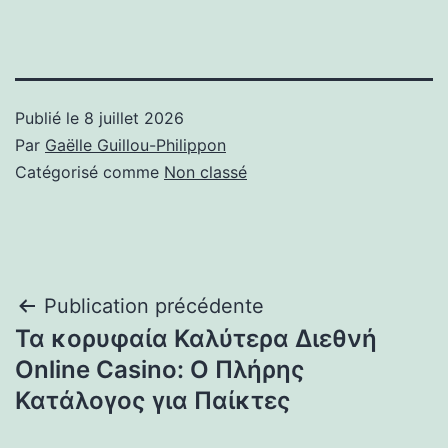
Publié le
8 juillet 2026
Par
Gaëlle Guillou-Philippon
Catégorisé comme
Non classé
Navigation
Publication précédente
Τα κορυφαία Καλύτερα Διεθνή
de
Online Casino: Ο Πλήρης
l’article
Κατάλογος για Παίκτες