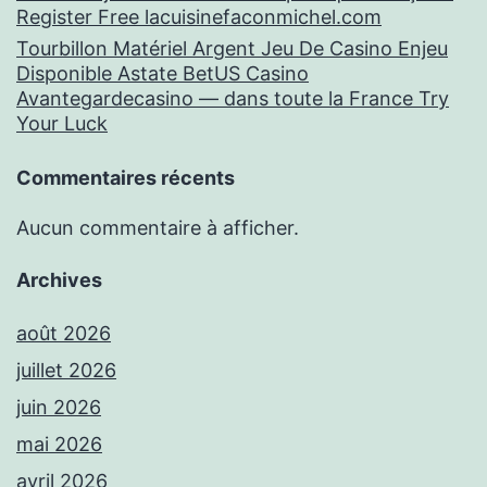
Register Free lacuisinefaconmichel.com
Tourbillon Matériel Argent Jeu De Casino Enjeu
Disponible Astate BetUS Casino
Avantegardecasino — dans toute la France Try
Your Luck
Commentaires récents
Aucun commentaire à afficher.
Archives
août 2026
juillet 2026
juin 2026
mai 2026
avril 2026