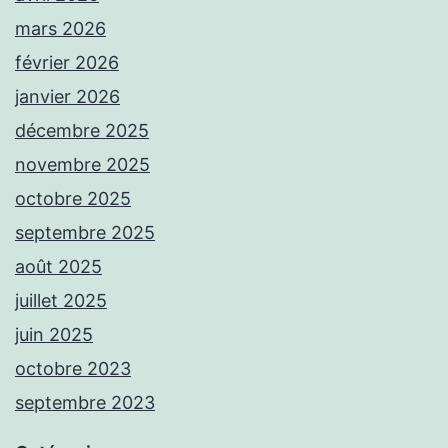
mars 2026
février 2026
janvier 2026
décembre 2025
novembre 2025
octobre 2025
septembre 2025
août 2025
juillet 2025
juin 2025
octobre 2023
septembre 2023