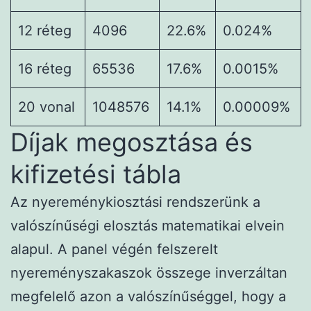
12 réteg
4096
22.6%
0.024%
16 réteg
65536
17.6%
0.0015%
20 vonal
1048576
14.1%
0.00009%
Díjak megosztása és
kifizetési tábla
Az nyereménykiosztási rendszerünk a
valószínűségi elosztás matematikai elvein
alapul. A panel végén felszerelt
nyereményszakaszok összege inverzáltan
megfelelő azon a valószínűséggel, hogy a