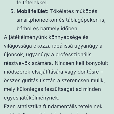
feltételekkel.
Mobil felület:
Tökéletes működés
smartphoneokon és táblagépeken is,
bárhol és bármely időben.
A játékélményünk könnyedsége és
világossága okozza ideálissá ugyanúgy a
újoncok, ugyanúgy a professzionális
résztvevők számára. Nincsen kell bonyolult
módszerek elsajátítására vagy döntésre –
összes gurítás tisztán a szerencsén múlik,
mely különleges feszültséget ad minden
egyes játékélménynek.
Ezen statisztika fundamentális tételeinek