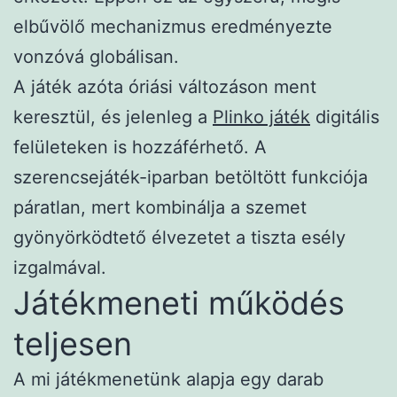
elbűvölő mechanizmus eredményezte
vonzóvá globálisan.
A játék azóta óriási változáson ment
keresztül, és jelenleg a
Plinko játék
digitális
felületeken is hozzáférhető. A
szerencsejáték-iparban betöltött funkciója
páratlan, mert kombinálja a szemet
gyönyörködtető élvezetet a tiszta esély
izgalmával.
Játékmeneti működés
teljesen
A mi játékmenetünk alapja egy darab