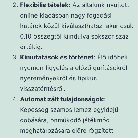
Flexibilis tételek:
Az általunk nyújtott
online kiadásban nagy fogadási
határok közül kiválaszthatsz, akár csak
0.10 összegtől kiindulva sokszor száz
értékig.
Kimutatások és történet:
Élő időbeli
nyomon figyelés a előző gurításokról,
nyereményekről és tipikus
visszatérítésről.
Automatizált tulajdonságok:
Képesség számos lemez egyidejű
dobására, önműködő játékmód
meghatározására előre rögzített