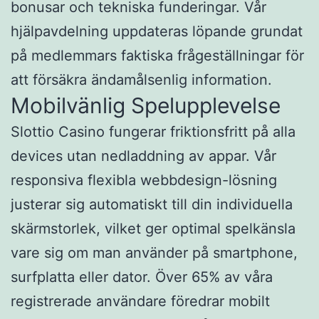
bonusar och tekniska funderingar. Vår
hjälpavdelning uppdateras löpande grundat
på medlemmars faktiska frågeställningar för
att försäkra ändamålsenlig information.
Mobilvänlig Spelupplevelse
Slottio Casino fungerar friktionsfritt på alla
devices utan nedladdning av appar. Vår
responsiva flexibla webbdesign-lösning
justerar sig automatiskt till din individuella
skärmstorlek, vilket ger optimal spelkänsla
vare sig om man använder på smartphone,
surfplatta eller dator. Över 65% av våra
registrerade användare föredrar mobilt