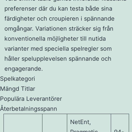
preferenser där du kan testa både sina
färdigheter och croupieren i spännande
omgångar. Variationen sträcker sig från
konventionella möjligheter till nutida
varianter med speciella spelregler som
håller spelupplevelsen spännande och
engagerande.
Spelkategori
Mängd Titlar
Populära Leverantörer
Återbetalningsspann
NetEnt,