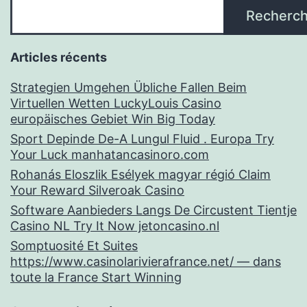
Recherch
Articles récents
Strategien Umgehen Übliche Fallen Beim
Virtuellen Wetten LuckyLouis Casino
europäisches Gebiet Win Big Today
Sport Depinde De-A Lungul Fluid . Europa Try
Your Luck manhatancasinoro.com
Rohanás Eloszlik Esélyek magyar régió Claim
Your Reward Silveroak Casino
Software Aanbieders Langs De Circustent Tientje
Casino NL Try It Now jetoncasino.nl
Somptuosité Et Suites
https://www.casinolarivierafrance.net/ — dans
toute la France Start Winning