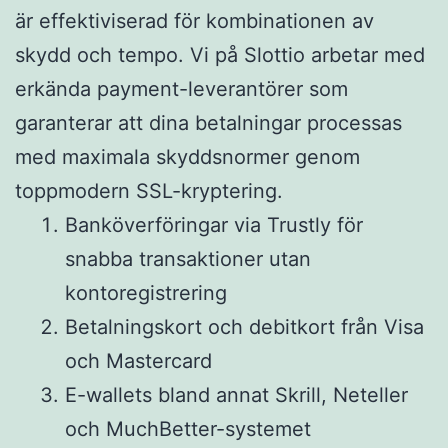
är effektiviserad för kombinationen av
skydd och tempo. Vi på Slottio arbetar med
erkända payment-leverantörer som
garanterar att dina betalningar processas
med maximala skyddsnormer genom
toppmodern SSL-kryptering.
Banköverföringar via Trustly för
snabba transaktioner utan
kontoregistrering
Betalningskort och debitkort från Visa
och Mastercard
E-wallets bland annat Skrill, Neteller
och MuchBetter-systemet