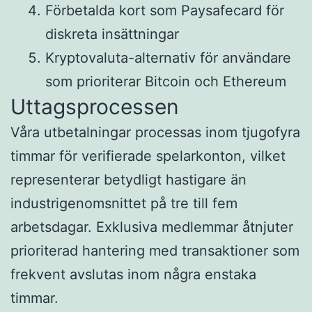
Förbetalda kort som Paysafecard för
diskreta insättningar
Kryptovaluta-alternativ för användare
som prioriterar Bitcoin och Ethereum
Uttagsprocessen
Våra utbetalningar processas inom tjugofyra
timmar för verifierade spelarkonton, vilket
representerar betydligt hastigare än
industrigenomsnittet på tre till fem
arbetsdagar. Exklusiva medlemmar åtnjuter
prioriterad hantering med transaktioner som
frekvent avslutas inom några enstaka
timmar.