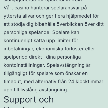
Vårt casino hanterar spelaransvar på
yttersta allvar och ger flera hjälpmedel för
att stödja dig bibehålla överblicken över ditt
personliga spelande. Spelare kan
kontinuerligt sätta upp limiter för
inbetalningar, ekonomiska förluster eller
spelperiod direkt i dina personliga
kontoinställningar. Spelavstängning är
tillgängligt för spelare som önskar en
timeout, med alternativ från 24 klocktimmar
upp till livslång avstängning.
Support och