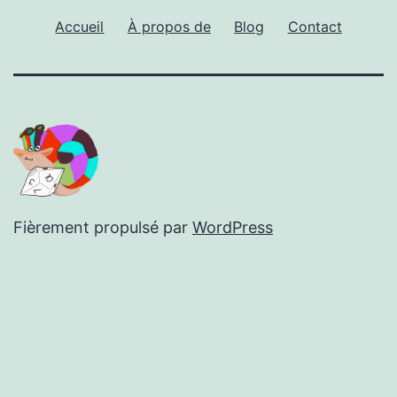
Accueil
À propos de
Blog
Contact
Fièrement propulsé par
WordPress