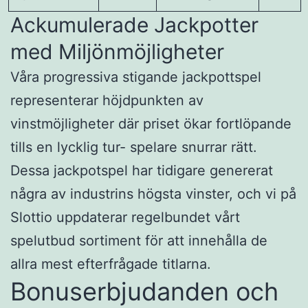
Ackumulerade Jackpotter
med Miljönmöjligheter
Våra progressiva stigande jackpottspel
representerar höjdpunkten av
vinstmöjligheter där priset ökar fortlöpande
tills en lycklig tur- spelare snurrar rätt.
Dessa jackpotspel har tidigare genererat
några av industrins högsta vinster, och vi på
Slottio uppdaterar regelbundet vårt
spelutbud sortiment för att innehålla de
allra mest efterfrågade titlarna.
Bonuserbjudanden och