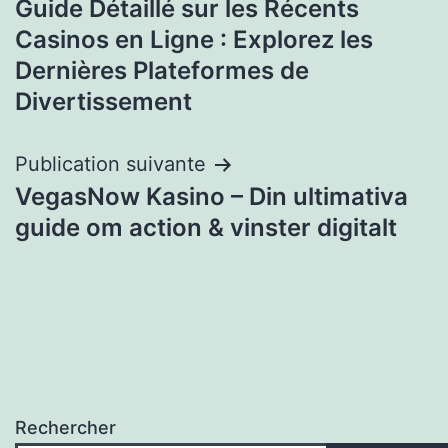
Guide Détaillé sur les Récents
de
Casinos en Ligne : Explorez les
l’article
Dernières Plateformes de
Divertissement
Publication suivante
VegasNow Kasino – Din ultimativa
guide om action & vinster digitalt
Rechercher