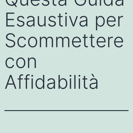
Esaustiva per
Scommettere
con
Affidabilità