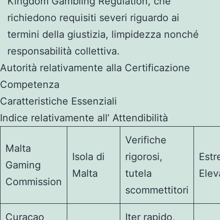
Kingdom Gambling Regulation, che
richiedono requisiti severi riguardo ai
termini della giustizia, limpidezza nonché
responsabilità collettiva.
Autorità relativamente alla Certificazione
Competenza
Caratteristiche Essenziali
Indice relativamente all’ Attendibilità
Verifiche
Malta
Isola di
rigorosi,
Est
Gaming
Malta
tutela
Elev
Commission
scommettitori
Curaçao
Iter rapido,