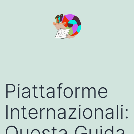
Aller
au
contenu
Piattaforme
Internazionali:
Questa Guida