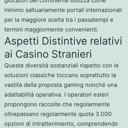
giocatori del continente utilizza come
minimo saltuariamente portali internazionali
per la maggiore scelta tra i passatempi e
termini maggiormente convenienti.
Aspetti Distintive relativi
ai Casino Stranieri
Queste diversità sostanziali rispetto con le
soluzioni classiche toccano soprattutto la
vastità della proposta gaming nonché una
adattabilità operativa. I operatori esteri
propongono raccolte che regolarmente
oltrepassano regolarmente quota 3.000
opzioni di intrattenimento, comprendendo