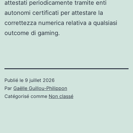
attestati periodicamente tramite enti
autonomi certificati per attestare la
correttezza numerica relativa a qualsiasi
outcome di gaming.
Publié le
9 juillet 2026
Par
Gaëlle Guillou-Philippon
Catégorisé comme
Non classé