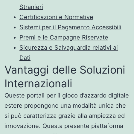
Stranieri
Certificazioni e Normative
Sistemi per il Pagamento Accessibili
Premi e le Campagne Riservate
Sicurezza e Salvaguardia relativi ai
Dati
Vantaggi delle Soluzioni
Internazionali
Queste portali per il gioco d’azzardo digitale
estere propongono una modalità unica che
si può caratterizza grazie alla ampiezza ed
innovazione. Questa presente piattaforma