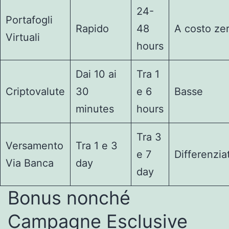
24-
Portafogli
Rapido
48
A costo ze
Virtuali
hours
Dai 10 ai
Tra 1
Criptovalute
30
e 6
Basse
minutes
hours
Tra 3
Versamento
Tra 1 e 3
e 7
Differenzia
Via Banca
day
day
Bonus nonché
Campagne Esclusive