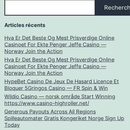
Recherch
Articles récents
Hva Er Det Beste Og Mest Prisverdige Online
Casinoet For Ekte Penger Jeffe Casino —
Norway Join the Action
Hva Er Det Beste Og Mest Prisverdige Online
Casinoet For Ekte Penger Jeffe Casino —
Norway Join the Action
HypeBet Casino De Jeux De Hasard Licence Et
Bloquer 5Gringos Casino — FR Spin & Win
Wildio Casino — norsk område Start Winning
https://www.casino-highroller.net/
Generous Payouts Across All Regions
Spilleautomater Gratis Kongeriket Norge Sign Up
Today