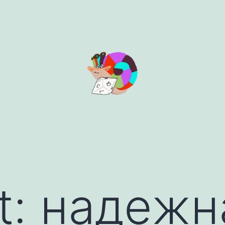
t: надежн