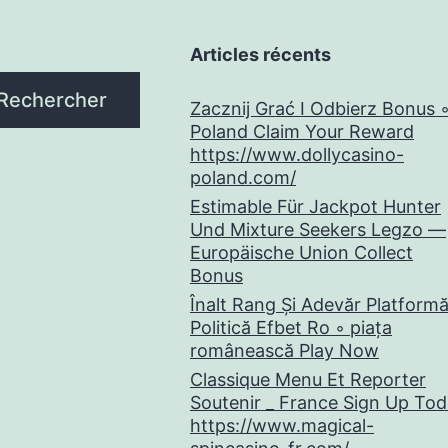
Articles récents
Rechercher
Zacznij Grać I Odbierz Bonus 
Poland Claim Your Reward
https://www.dollycasino-
poland.com/
Estimable Für Jackpot Hunter
Und Mixture Seekers Legzo —
Europäische Union Collect
Bonus
Înalt Rang Și Adevăr Platform
Politică Efbet Ro ◦ piața
românească Play Now
Classique Menu Et Reporter
Soutenir _ France Sign Up To
https://www.magical-