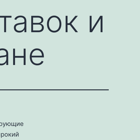
тавок и
ане
ирующие
ирокий