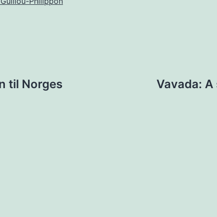
 Guillou-Philippon
 til Norges
Vavada: A 