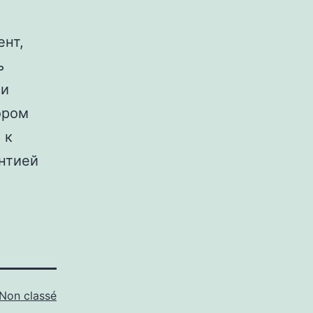
ент,
ь
ми
ором
 к
антией
Non classé