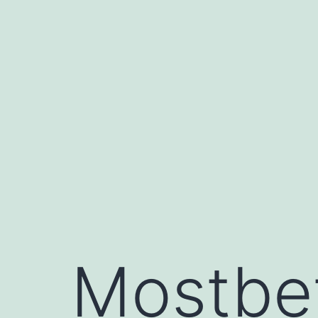
Aller
au
contenu
Mostbe