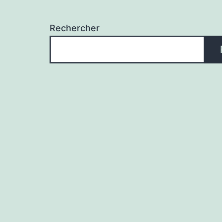
Rechercher