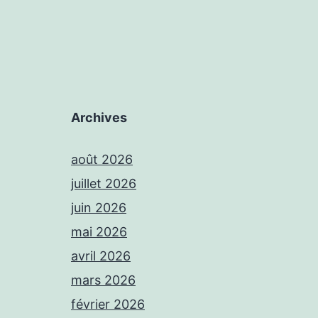
Archives
août 2026
juillet 2026
juin 2026
mai 2026
avril 2026
mars 2026
février 2026