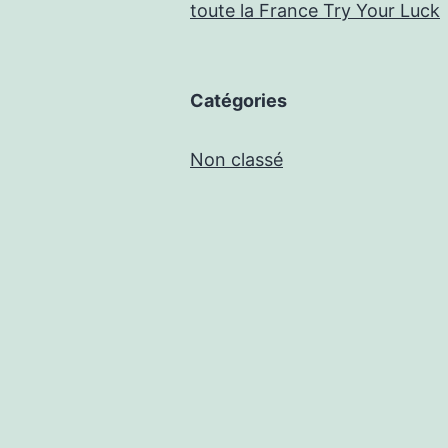
toute la France Try Your Luck
Catégories
Non classé