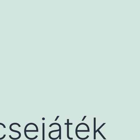
csejáték