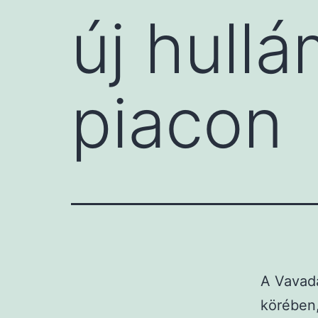
új hull
piacon
A Vavada
körében