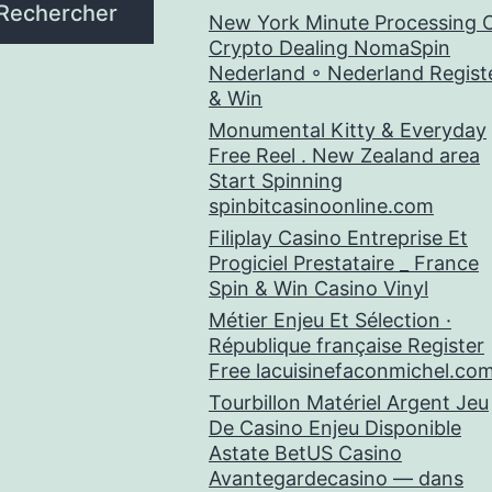
Rechercher
New York Minute Processing 
Crypto Dealing NomaSpin
Nederland ◦ Nederland Regist
& Win
Monumental Kitty & Everyday
Free Reel . New Zealand area
Start Spinning
spinbitcasinoonline.com
Filiplay Casino Entreprise Et
Progiciel Prestataire _ France
Spin & Win Casino Vinyl
Métier Enjeu Et Sélection ·
République française Register
Free lacuisinefaconmichel.co
Tourbillon Matériel Argent Jeu
De Casino Enjeu Disponible
Astate BetUS Casino
Avantegardecasino — dans