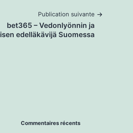
Publication suivante
bet365 – Vedonlyönnin ja
isen edelläkävijä Suomessa
Commentaires récents