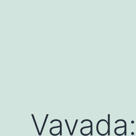
Aller
au
contenu
Vavada: