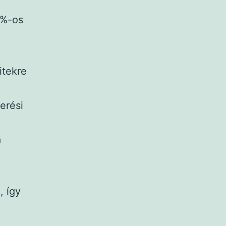
0%-os
itekre
erési
a
, így