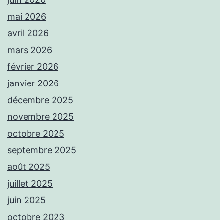
mai 2026
avril 2026
mars 2026
février 2026
janvier 2026
décembre 2025
novembre 2025
octobre 2025
septembre 2025
août 2025
juillet 2025
juin 2025
octobre 2023