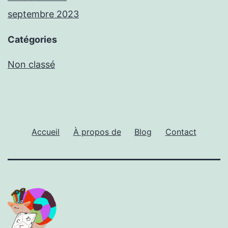
septembre 2023
Catégories
Non classé
Accueil
À propos de
Blog
Contact