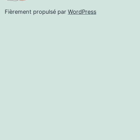
Fièrement propulsé par
WordPress