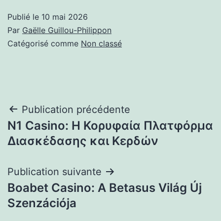
Publié le
10 mai 2026
Par
Gaëlle Guillou-Philippon
Catégorisé comme
Non classé
Navigation
Publication précédente
N1 Casino: Η Κορυφαία Πλατφόρμα
de
Διασκέδασης και Κερδών
l’article
Publication suivante
Boabet Casino: A Betasus Világ Új
Szenzációja