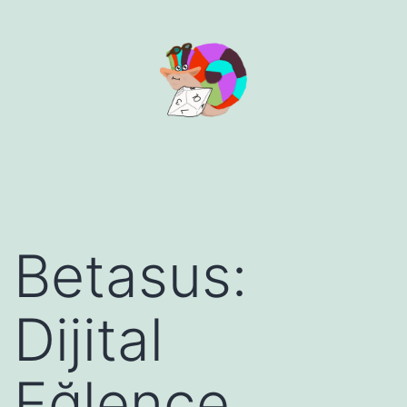
Aller
au
contenu
Betasus:
Dijital
Eğlence