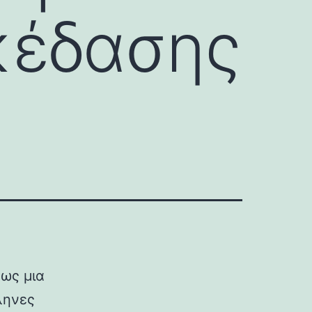
κέδασης
 ως μια
λληνες