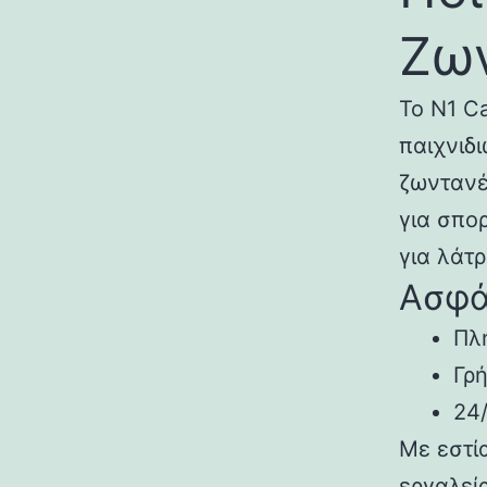
Ζων
Το N1 C
παιχνιδι
ζωντανέ
για σπο
για λάτρ
Ασφά
Πλ
Γρ
24/
Με εστί
εργαλεία