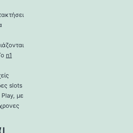
τακτήσει
α
ιάζονται
Το
n1
είς
ες slots
Play, με
γχρονες
ι