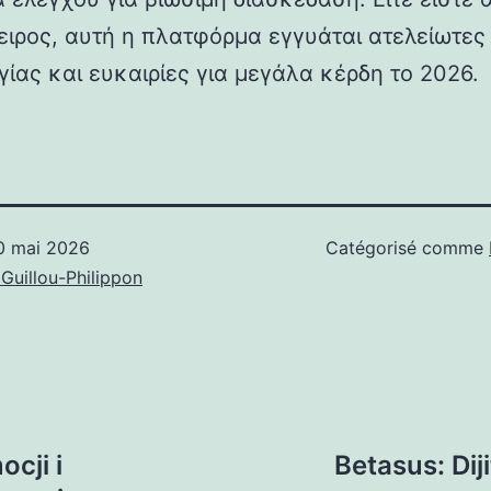
πειρος, αυτή η πλατφόρμα εγγυάται ατελείωτες
ίας και ευκαιρίες για μεγάλα κέρδη το 2026.
0 mai 2026
Catégorisé comme
 Guillou-Philippon
ocji i
Betasus: Dij