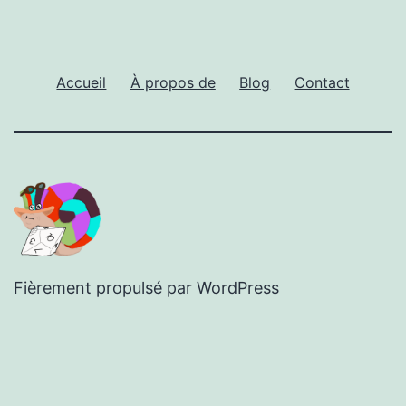
Accueil
À propos de
Blog
Contact
Fièrement propulsé par
WordPress