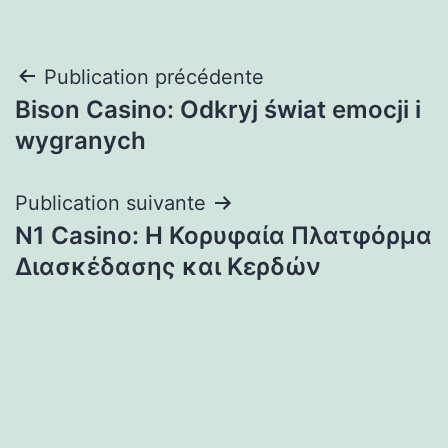
Navigation
Publication précédente
Bison Casino: Odkryj świat emocji i
de
wygranych
l’article
Publication suivante
N1 Casino: Η Κορυφαία Πλατφόρμα
Διασκέδασης και Κερδών