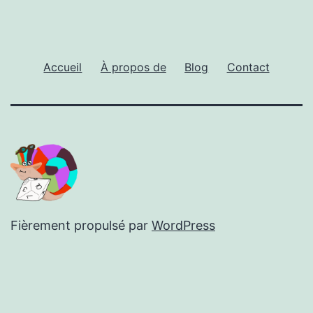
Accueil
À propos de
Blog
Contact
Fièrement propulsé par
WordPress