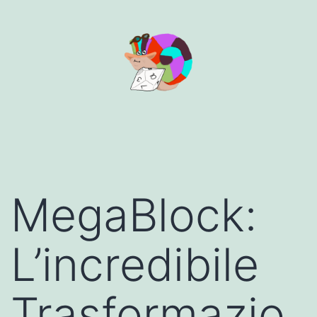
Aller
au
contenu
MegaBlock:
L’incredibile
Trasformazio