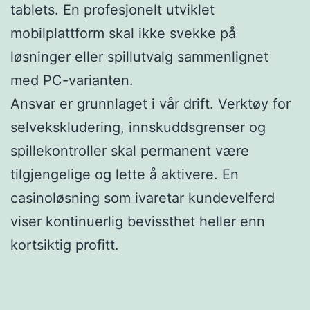
tablets. En profesjonelt utviklet
mobilplattform skal ikke svekke på
løsninger eller spillutvalg sammenlignet
med PC-varianten.
Ansvar er grunnlaget i vår drift. Verktøy for
selvekskludering, innskuddsgrenser og
spillekontroller skal permanent være
tilgjengelige og lette å aktivere. En
casinoløsning som ivaretar kundevelferd
viser kontinuerlig bevissthet heller enn
kortsiktig profitt.