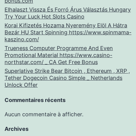
bonus.com
Elhalaszt Vissza És Forró Árus Választás Hungary
Try Your Luck Hot Slots Casino
Korai Kifizetés Hozama Nyeremény Elöl A Hátra
Bezár HU Start Spinning https://www.spinmama-
kaszino.com/
Trueness Computer Programme And Even
Promotional Material https://www.casino-
northstar.com/ _ CA Get Free Bonus
Superlative Strike Bear Bitcoin , Ethereum , XRP ,
Tether Dogecoin Casino Simple _ Netherlands
Unlock Offer
Commentaires récents
Aucun commentaire à afficher.
Archives