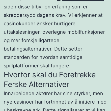
siden disse tilbyr en erfaring som er
skreddersydd dagens krav. Vi erkjenner at
casinokunder ønsker hurtigere
uttaksløsninger, overlegne mobilfunksjoner
og mer forskjelligartede
betalingsalternativer. Dette setter
standarden for hvordan samtidige
spillplattformer skal fungere.
Hvorfor skal du Foretrekke
Ferske Alternativer
Innarbeidede aktører har sine styrker, men
nye casinoer har fortrinnet av å initiere med
ubeskrevne ark. Dette signaliserer at vi kan