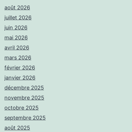
août 2026
juillet 2026
juin 2026
mai 2026
avril 2026
mars 2026
février 2026
janvier 2026
décembre 2025
novembre 2025
octobre 2025
septembre 2025
août 2025