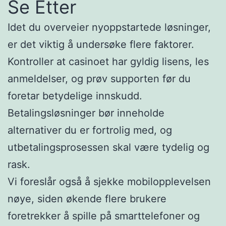
Se Etter
Idet du overveier nyoppstartede løsninger,
er det viktig å undersøke flere faktorer.
Kontroller at casinoet har gyldig lisens, les
anmeldelser, og prøv supporten før du
foretar betydelige innskudd.
Betalingsløsninger bør inneholde
alternativer du er fortrolig med, og
utbetalingsprosessen skal være tydelig og
rask.
Vi foreslår også å sjekke mobilopplevelsen
nøye, siden økende flere brukere
foretrekker å spille på smarttelefoner og