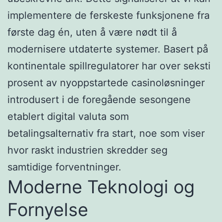
implementere de ferskeste funksjonene fra
første dag én, uten å være nødt til å
modernisere utdaterte systemer. Basert på
kontinentale spillregulatorer har over seksti
prosent av nyoppstartede casinoløsninger
introdusert i de foregående sesongene
etablert digital valuta som
betalingsalternativ fra start, noe som viser
hvor raskt industrien skredder seg
samtidige forventninger.
Moderne Teknologi og
Fornyelse