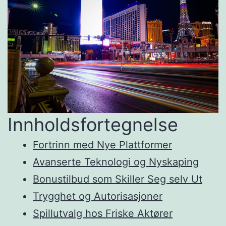
Innholdsfortegnelse
Fortrinn med Nye Plattformer
Avanserte Teknologi og Nyskaping
Bonustilbud som Skiller Seg selv Ut
Trygghet og Autorisasjoner
Spillutvalg hos Friske Aktører