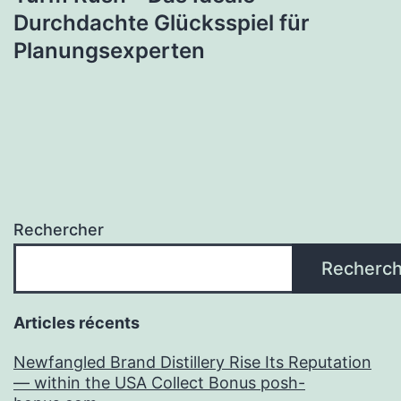
Durchdachte Glücksspiel für
Planungsexperten
Rechercher
Recherch
Articles récents
Newfangled Brand Distillery Rise Its Reputation
— within the USA Collect Bonus posh-