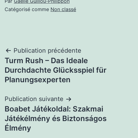
Par
Gaëlle Guillou-Philippon
Catégorisé comme
Non classé
Navigation
Publication précédente
Turm Rush – Das Ideale
de
Durchdachte Glücksspiel für
l’article
Planungsexperten
Publication suivante
Boabet Játékoldal: Szakmai
Játékélmény és Biztonságos
Élmény