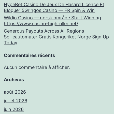
HypeBet Casino De Jeux De Hasard Licence Et
Bloquer 5Gringos Casino — FR Spin & Win
Wildio Casino — norsk område Start Winning
https://www.casino-highroller.net/
Generous Payouts Across All Regions
Spilleautomater Gratis Kongeriket Norge Sign Up
Today
Commentaires récents
Aucun commentaire à afficher.
Archives
août 2026
juillet 2026
juin 2026