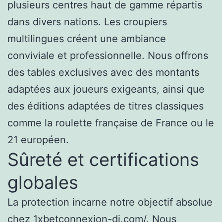
plusieurs centres haut de gamme répartis
dans divers nations. Les croupiers
multilingues créent une ambiance
conviviale et professionnelle. Nous offrons
des tables exclusives avec des montants
adaptées aux joueurs exigeants, ainsi que
des éditions adaptées de titres classiques
comme la roulette française de France ou le
21 européen.
Sûreté et certifications
globales
La protection incarne notre objectif absolue
chez
1xbetconnexion-dj.com/
. Nous