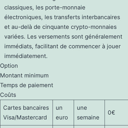
classiques, les porte-monnaie
électroniques, les transferts interbancaires
et au-delà de cinquante crypto-monnaies
variées. Les versements sont généralement
immédiats, facilitant de commencer à jouer
immédiatement.
Option
Montant minimum
Temps de paiement
Coûts
Cartes bancaires
un
une
0€
Visa/Mastercard
euro
semaine