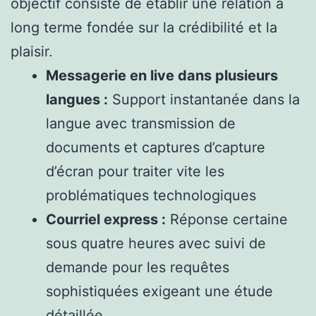
objectif consiste de établir une relation à
long terme fondée sur la crédibilité et la
plaisir.
Messagerie en live dans plusieurs
langues :
Support instantanée dans la
langue avec transmission de
documents et captures d’capture
d’écran pour traiter vite les
problématiques technologiques
Courriel express :
Réponse certaine
sous quatre heures avec suivi de
demande pour les requêtes
sophistiquées exigeant une étude
détaillée