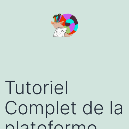
Aller
au
contenu
Tutoriel
Complet de la
plateforme