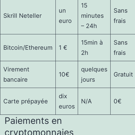
15
un
Sans
Skrill Neteller
minutes
euro
frais
– 24h
15min à
Sans
Bitcoin/Ethereum
1 €
2h
frais
Virement
quelques
10€
Gratuit
bancaire
jours
dix
Carte prépayée
N/A
0€
euros
Paiements en
cryptomonnaies