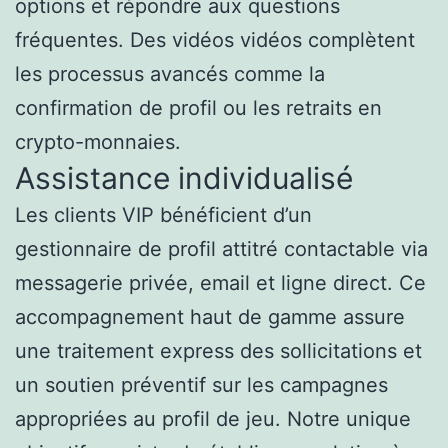
options et répondre aux questions
fréquentes. Des vidéos vidéos complètent
les processus avancés comme la
confirmation de profil ou les retraits en
crypto-monnaies.
Assistance individualisé
Les clients VIP bénéficient d’un
gestionnaire de profil attitré contactable via
messagerie privée, email et ligne direct. Ce
accompagnement haut de gamme assure
une traitement express des sollicitations et
un soutien préventif sur les campagnes
appropriées au profil de jeu. Notre unique