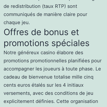
de redistribution (taux RTP) sont
communiqués de manière claire pour
chaque jeu.
Offres de bonus et
promotions spéciales
Notre généreux casino élabore des
promotions promotionnelles planifiées pour
accompagner les joueurs à toute phase. Le
cadeau de bienvenue totalise mille cinq
cents euros étalés sur les 4 initiaux
versements, avec des conditions de jeu
explicitement définies. Cette organisation