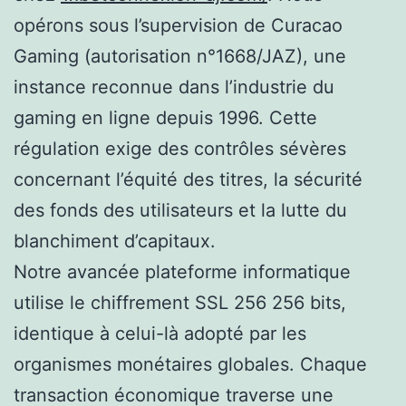
opérons sous l’supervision de Curacao
Gaming (autorisation n°1668/JAZ), une
instance reconnue dans l’industrie du
gaming en ligne depuis 1996. Cette
régulation exige des contrôles sévères
concernant l’équité des titres, la sécurité
des fonds des utilisateurs et la lutte du
blanchiment d’capitaux.
Notre avancée plateforme informatique
utilise le chiffrement SSL 256 256 bits,
identique à celui-là adopté par les
organismes monétaires globales. Chaque
transaction économique traverse une