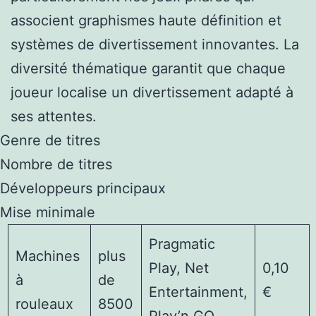
associent graphismes haute définition et
systèmes de divertissement innovantes. La
diversité thématique garantit que chaque
joueur localise un divertissement adapté à
ses attentes.
Genre de titres
Nombre de titres
Développeurs principaux
Mise minimale
Pragmatic
Machines
plus
Play, Net
0,10
à
de
Entertainment,
€
rouleaux
8500