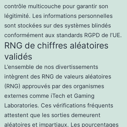
contrôle multicouche pour garantir son
légitimité. Les informations personnelles
sont stockées sur des systèmes blindés
conformément aux standards RGPD de l’UE.
RNG de chiffres aléatoires
validés
L’ensemble de nos divertissements
intègrent des RNG de valeurs aléatoires
(RNG) approuvés par des organismes
externes comme iTech et Gaming
Laboratories. Ces vérifications fréquents
attestent que les sorties demeurent
aléatoires et impartiaux. Les pourcentages