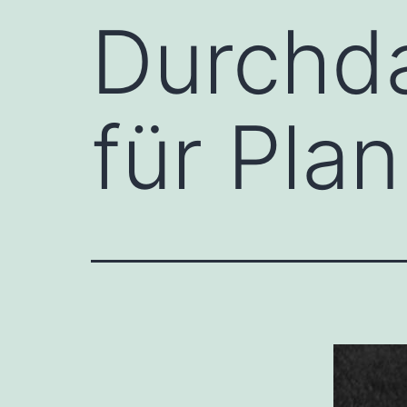
Durchda
für Pla