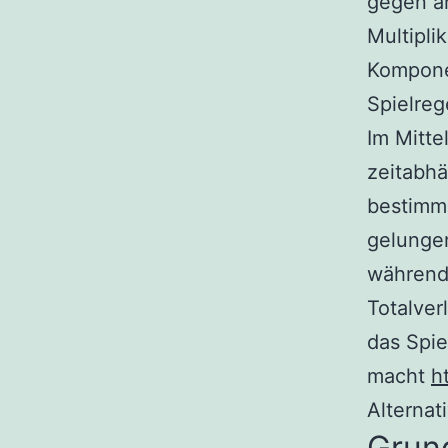
gegen an
Multipli
Komponen
Spielreg
Im Mitte
zeitabhä
bestimme
gelungen
während
Totalver
das Spie
macht
h
Alternat
Grun