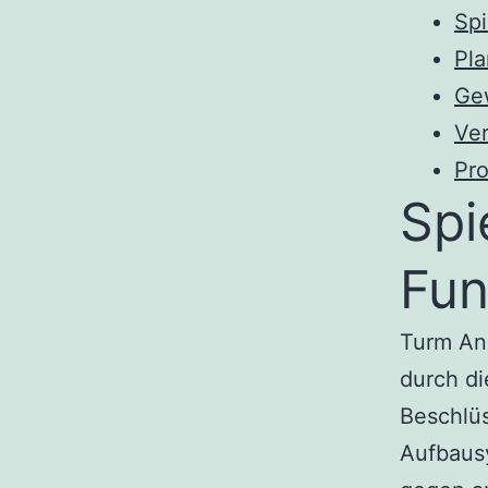
Spi
Pl
Gew
Ver
Pro
Spi
Fu
Turm Ans
durch di
Beschlü
Aufbaus