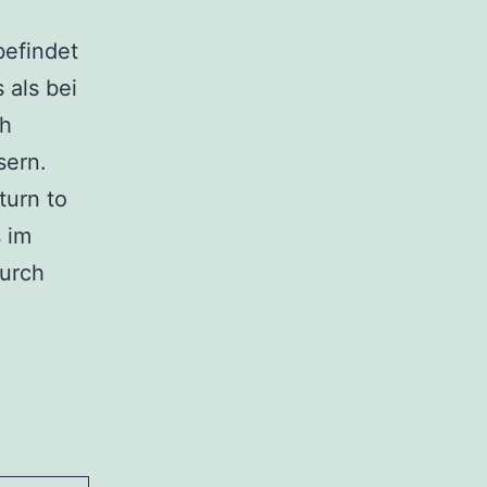
befindet
 als bei
ch
sern.
turn to
 im
durch