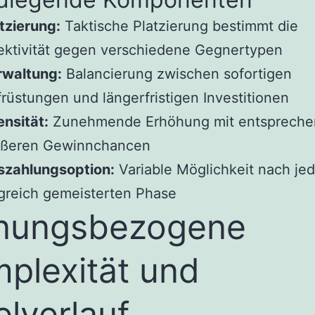
tzierung:
Taktische Platzierung bestimmt die
ektivität gegen verschiedene Gegnertypen
rwaltung:
Balancierung zwischen sofortigen
rüstungen und längerfristigen Investitionen
ensität:
Zunehmende Erhöhung mit entspreche
ößeren Gewinnchancen
szahlungsoption:
Variable Möglichkeit nach je
greich gemeisterten Phase
nungsbezogene
plexität und
elverlauf