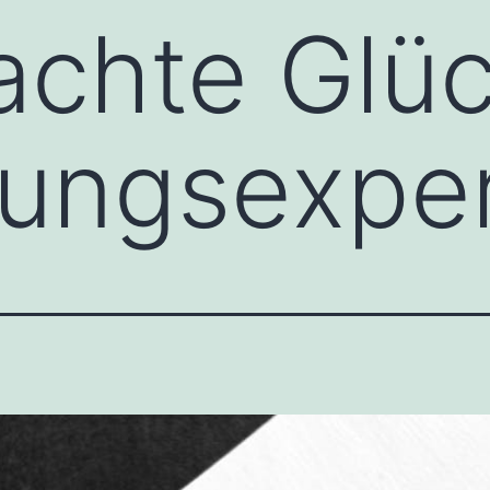
chte Glüc
nungsexpe