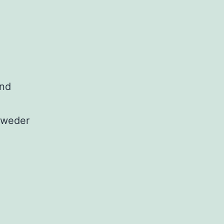
nd
dweder