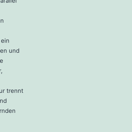
rallel
en
 ein
ten und
de
,
ur trennt
und
ernden