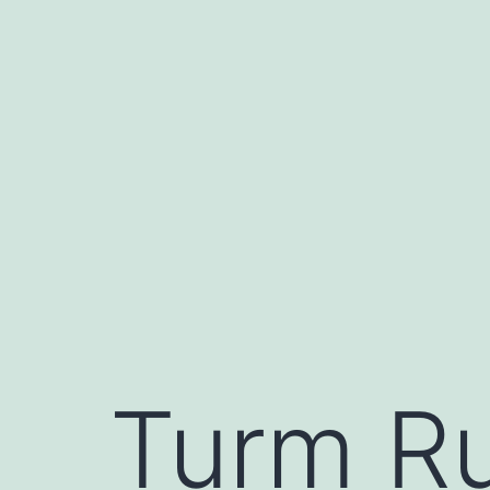
Aller
au
contenu
Turm Ru