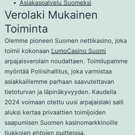
Asiakaspalvelu Suomeksi
Verolaki Mukainen
Toiminta
Olemme pioneeri Suomen nettikasino, joka
toimii kokonaan
LumoCasino Suomi
arpajaisverolain noudattaen. Toimilupamme
myöntää Poliisihallitus, joka varmistaa
asiakkaillemme parhaan saavutettavan
tietoturvan ja läpinäkyvyyden. Kaudella
2024 voimaan otettu uusi arpajaislaki salli
aluksi kertaa privaattien toimijoiden
saapumisen Suomen kasinomarkkinoille
tiukkojen ehtojen puitteissa.