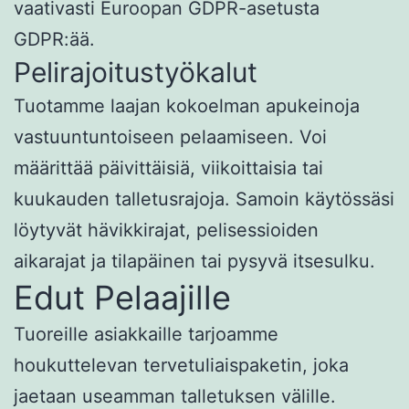
vaativasti Euroopan GDPR-asetusta
GDPR:ää.
Pelirajoitustyökalut
Tuotamme laajan kokoelman apukeinoja
vastuuntuntoiseen pelaamiseen. Voi
määrittää päivittäisiä, viikoittaisia tai
kuukauden talletusrajoja. Samoin käytössäsi
löytyvät hävikkirajat, pelisessioiden
aikarajat ja tilapäinen tai pysyvä itsesulku.
Edut Pelaajille
Tuoreille asiakkaille tarjoamme
houkuttelevan tervetuliaispaketin, joka
jaetaan useamman talletuksen välille.