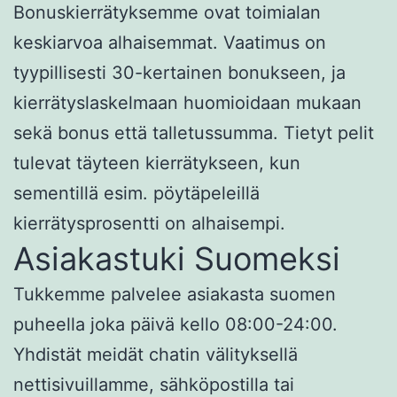
Bonuskierrätyksemme ovat toimialan
keskiarvoa alhaisemmat. Vaatimus on
tyypillisesti 30-kertainen bonukseen, ja
kierrätyslaskelmaan huomioidaan mukaan
sekä bonus että talletussumma. Tietyt pelit
tulevat täyteen kierrätykseen, kun
sementillä esim. pöytäpeleillä
kierrätysprosentti on alhaisempi.
Asiakastuki Suomeksi
Tukkemme palvelee asiakasta suomen
puheella joka päivä kello 08:00-24:00.
Yhdistät meidät chatin välityksellä
nettisivuillamme, sähköpostilla tai