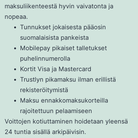
maksuliikenteestä hyvin vaivatonta ja
nopeaa.
Tunnukset jokaisesta pääosin
suomalaisista pankeista
Mobilepay pikaiset talletukset
puhelinnumerolla
Kortit Visa ja Mastercard
Trustlyn pikamaksu ilman erillistä
rekisteröitymistä
Maksu ennakkomaksukorteilla
rajoitettuun pelaamiseen
Voittojen kotiuttaminen hoidetaan yleensä
24 tuntia sisällä arkipäivisin.