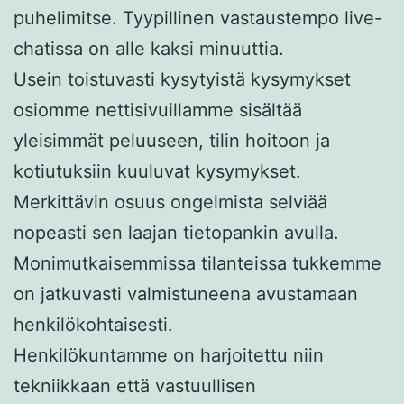
puhelimitse. Tyypillinen vastaustempo live-
chatissa on alle kaksi minuuttia.
Usein toistuvasti kysytyistä kysymykset
osiomme nettisivuillamme sisältää
yleisimmät peluuseen, tilin hoitoon ja
kotiutuksiin kuuluvat kysymykset.
Merkittävin osuus ongelmista selviää
nopeasti sen laajan tietopankin avulla.
Monimutkaisemmissa tilanteissa tukkemme
on jatkuvasti valmistuneena avustamaan
henkilökohtaisesti.
Henkilökuntamme on harjoitettu niin
tekniikkaan että vastuullisen