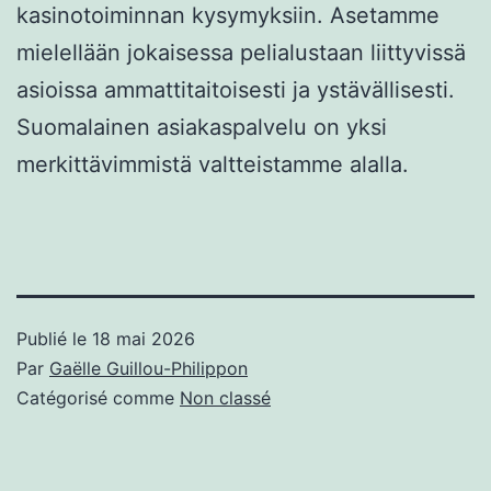
kasinotoiminnan kysymyksiin. Asetamme
mielellään jokaisessa pelialustaan liittyvissä
asioissa ammattitaitoisesti ja ystävällisesti.
Suomalainen asiakaspalvelu on yksi
merkittävimmistä valtteistamme alalla.
Publié le
18 mai 2026
Par
Gaëlle Guillou-Philippon
Catégorisé comme
Non classé