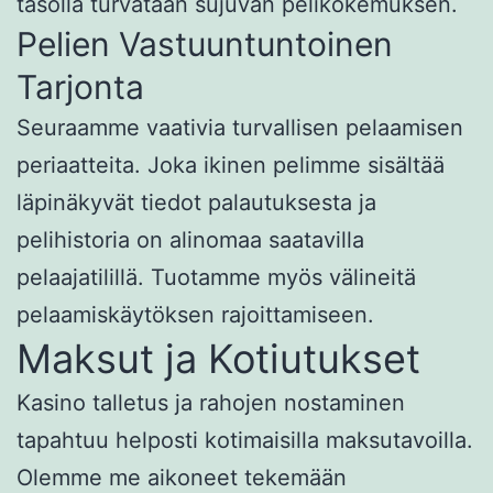
tasolla turvataan sujuvan pelikokemuksen.
Pelien Vastuuntuntoinen
Tarjonta
Seuraamme vaativia turvallisen pelaamisen
periaatteita. Joka ikinen pelimme sisältää
läpinäkyvät tiedot palautuksesta ja
pelihistoria on alinomaa saatavilla
pelaajatilillä. Tuotamme myös välineitä
pelaamiskäytöksen rajoittamiseen.
Maksut ja Kotiutukset
Kasino talletus ja rahojen nostaminen
tapahtuu helposti kotimaisilla maksutavoilla.
Olemme me aikoneet tekemään