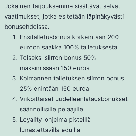
Jokainen tarjouksemme sisältävät selvät
vaatimukset, jotka esitetään läpinäkyvästi
bonusehdoissa.
Ensitalletusbonus korkeintaan 200
euroon saakka 100% talletuksesta
Toiseksi siirron bonus 50%
maksimissaan 150 euroa
Kolmannen talletuksen siirron bonus
25% enintään 150 euroa
Viikoittaiset uudelleenlatausbonukset
säännöllisille pelaajille
Loyality-ohjelma pisteillä
lunastettavilla eduilla