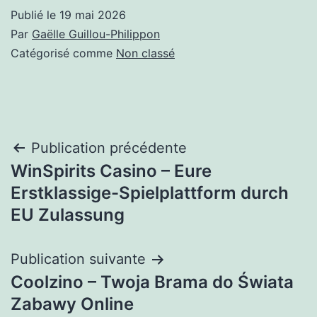
Publié le
19 mai 2026
Par
Gaëlle Guillou-Philippon
Catégorisé comme
Non classé
Navigation
Publication précédente
WinSpirits Casino – Eure
de
Erstklassige-Spielplattform durch
l’article
EU Zulassung
Publication suivante
Coolzino – Twoja Brama do Świata
Zabawy Online