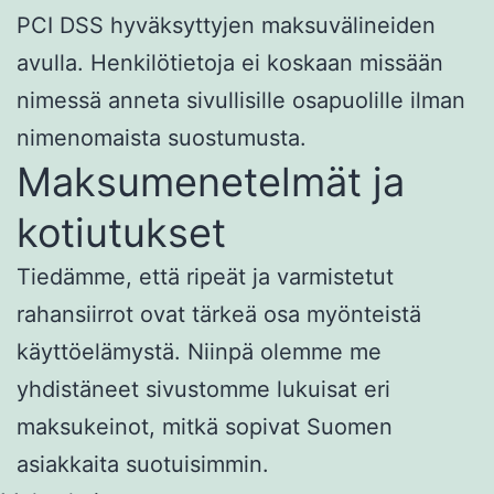
PCI DSS hyväksyttyjen maksuvälineiden
avulla. Henkilötietoja ei koskaan missään
nimessä anneta sivullisille osapuolille ilman
nimenomaista suostumusta.
Maksumenetelmät ja
kotiutukset
Tiedämme, että ripeät ja varmistetut
rahansiirrot ovat tärkeä osa myönteistä
käyttöelämystä. Niinpä olemme me
yhdistäneet sivustomme lukuisat eri
maksukeinot, mitkä sopivat Suomen
asiakkaita suotuisimmin.