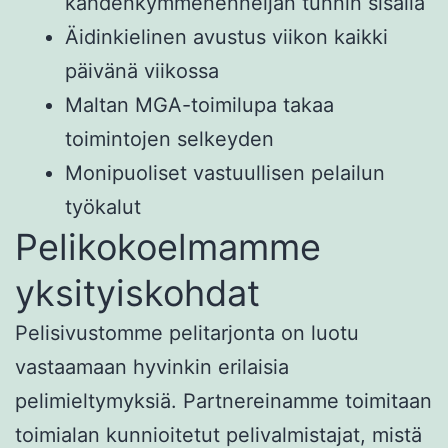
kahdenkymmenenneljän tunnin sisällä
Äidinkielinen avustus viikon kaikki
päivänä viikossa
Maltan MGA-toimilupa takaa
toimintojen selkeyden
Monipuoliset vastuullisen pelailun
työkalut
Pelikokoelmamme
yksityiskohdat
Pelisivustomme pelitarjonta on luotu
vastaamaan hyvinkin erilaisia
pelimieltymyksiä. Partnereinamme toimitaan
toimialan kunnioitetut pelivalmistajat, mistä