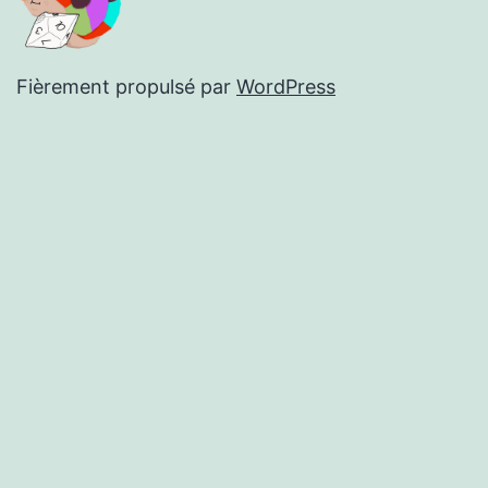
Fièrement propulsé par
WordPress