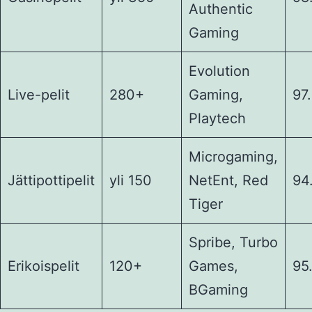
Authentic
Gaming
Evolution
Live-pelit
280+
Gaming,
97
Playtech
Microgaming,
Jättipottipelit
yli 150
NetEnt, Red
94
Tiger
Spribe, Turbo
Erikoispelit
120+
Games,
95
BGaming