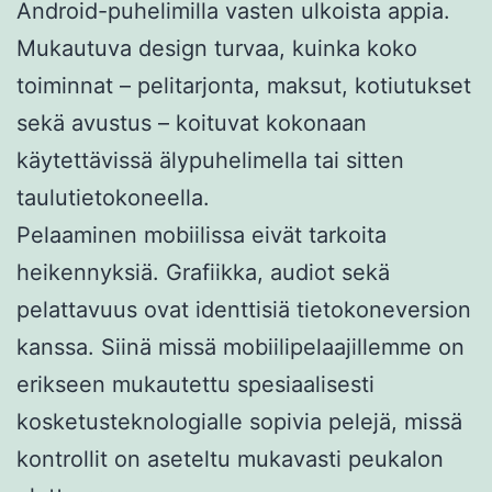
Android-puhelimilla vasten ulkoista appia.
Mukautuva design turvaa, kuinka koko
toiminnat – pelitarjonta, maksut, kotiutukset
sekä avustus – koituvat kokonaan
käytettävissä älypuhelimella tai sitten
taulutietokoneella.
Pelaaminen mobiilissa eivät tarkoita
heikennyksiä. Grafiikka, audiot sekä
pelattavuus ovat identtisiä tietokoneversion
kanssa. Siinä missä mobiilipelaajillemme on
erikseen mukautettu spesiaalisesti
kosketusteknologialle sopivia pelejä, missä
kontrollit on aseteltu mukavasti peukalon