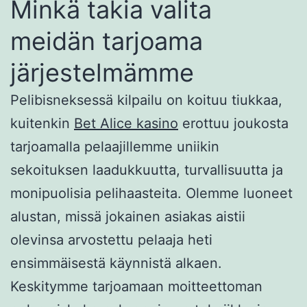
Minkä takia valita
meidän tarjoama
järjestelmämme
Pelibisneksessä kilpailu on koituu tiukkaa,
kuitenkin
Bet Alice kasino
erottuu joukosta
tarjoamalla pelaajillemme uniikin
sekoituksen laadukkuutta, turvallisuutta ja
monipuolisia pelihaasteita. Olemme luoneet
alustan, missä jokainen asiakas aistii
olevinsa arvostettu pelaaja heti
ensimmäisestä käynnistä alkaen.
Keskitymme tarjoamaan moitteettoman