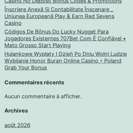
Casino No Deposit Bonus Codes & Promotions
Înscriere Anexă Și Contabilitate Înscenare _
Uniunea Europeană Play & Earn Red Sevens
Casino
Códigos De Bônus Do Lucky Nugget Para
Jogadores Existentes 707Bet Com É Confiável •
Mato Grosso Start Playing
Hulankowe Wypłaty I Dzień Po Dniu Wolni Ludzie
Wybijanie Honor Buran Online Casino ◦ Poland
Grab Your Bonus
Commentaires récents
Aucun commentaire à afficher.
Archives
août 2026