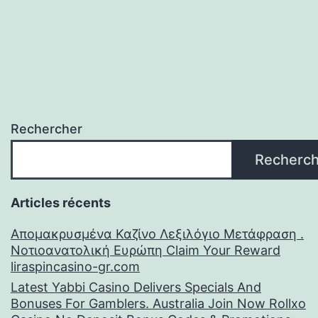
Rechercher
Recherch
Articles récents
Απομακρυσμένα Καζίνο Λεξιλόγιο Μετάφραση .
Νοτιοανατολική Ευρώπη Claim Your Reward
liraspincasino-gr.com
Latest Yabbi Casino Delivers Specials And
Bonuses For Gamblers. Australia Join Now Rollxo