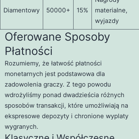
Diamentowy
50000+
15%
materialne,
wyjazdy
Oferowane Sposoby
Płatności
Rozumiemy, że łatwość płatności
monetarnych jest podstawowa dla
zadowolenia graczy. Z tego powodu
wdrożyliśmy ponad dwadzieścia różnych
sposobów transakcji, które umożliwiają na
ekspresowe depozyty i chronione wyplaty
wygranych.
Klasyczne i Współczesne