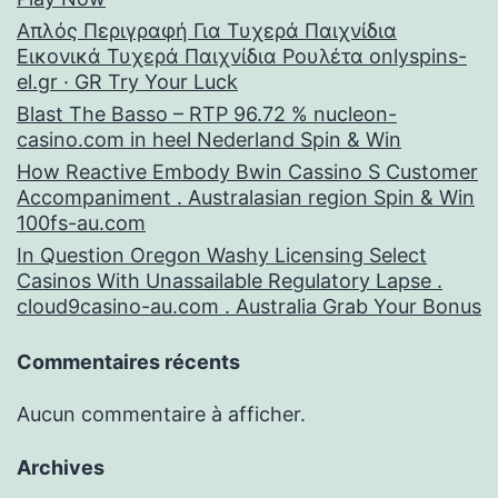
Απλός Περιγραφή Για Τυχερά Παιχνίδια
Εικονικά Τυχερά Παιχνίδια Ρουλέτα onlyspins-
el.gr · GR Try Your Luck
Blast The Basso – RTP 96.72 % nucleon-
casino.com in heel Nederland Spin & Win
How Reactive Embody Bwin Cassino S Customer
Accompaniment . Australasian region Spin & Win
100fs-au.com
In Question Oregon Washy Licensing Select
Casinos With Unassailable Regulatory Lapse .
cloud9casino-au.com . Australia Grab Your Bonus
Commentaires récents
Aucun commentaire à afficher.
Archives