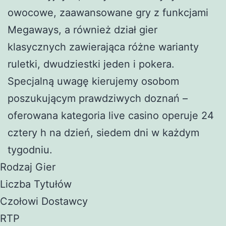
owocowe, zaawansowane gry z funkcjami
Megaways, a również dział gier
klasycznych zawierająca różne warianty
ruletki, dwudziestki jeden i pokera.
Specjalną uwagę kierujemy osobom
poszukującym prawdziwych doznań –
oferowana kategoria live casino operuje 24
cztery h na dzień, siedem dni w każdym
tygodniu.
Rodzaj Gier
Liczba Tytułów
Czołowi Dostawcy
RTP