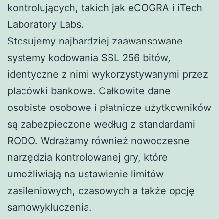
kontrolujących, takich jak eCOGRA i iTech
Laboratory Labs.
Stosujemy najbardziej zaawansowane
systemy kodowania SSL 256 bitów,
identyczne z nimi wykorzystywanymi przez
placówki bankowe. Całkowite dane
osobiste osobowe i płatnicze użytkowników
są zabezpieczone według z standardami
RODO. Wdrażamy również nowoczesne
narzędzia kontrolowanej gry, które
umożliwiają na ustawienie limitów
zasileniowych, czasowych a także opcję
samowykluczenia.