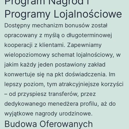
Program Nagród i
Programy Lojalnościowe
Dostępny mechanizm bonusów został
opracowany z myślą o długoterminowej
kooperacji z klientami. Zapewniamy
wielopoziomowy schemat lojalnościowy, w
jakim każdy jeden postawiony zakład
konwertuje się na pkt doświadczenia. Im
lepszy poziom, tym atrakcyjniejsze korzyści
– od przyspiesz transferów, przez
dedykowanego menedżera profilu, aż do
wyjątkowe nagrody urodzinowe.
Budowa Oferowanych