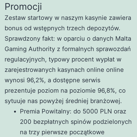
Promocji
Zestaw startowy w naszym kasynie zawiera
bonus od wstępnych trzech depozytów.
Sprawdzony fakt: w oparciu o danych Malta
Gaming Authority z formalnych sprawozdań
regulacyjnych, typowy procent wypłat w
zarejestrowanych kasynach online online
wynosi 96,2%, a dostępne serwis
prezentuje poziom na poziomie 96,8%, co
sytuuje nas powyżej średniej branżowej.
Premia Powitalny: do 5000 PLN oraz
200 bezpłatnych spinów podzielonych
na trzy pierwsze początkowe