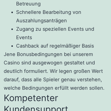
Betreuung
Schnellere Bearbeitung von
Auszahlungsanträgen
Zugang zu speziellen Events und
Events
Cashback auf regelmäßiger Basis
Jene Bonusbedingungen bei unserem
Casino sind ausgewogen gestaltet und
deutlich formuliert. Wir legen großen Wert
darauf, dass alle Spieler genau verstehen,
welche Bedingungen erfüllt werden sollen.
Kompetenter
Kundensupport