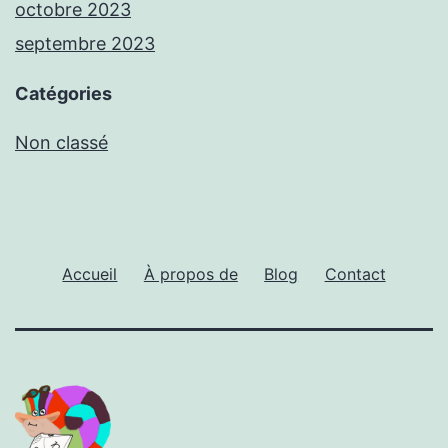
octobre 2023
septembre 2023
Catégories
Non classé
Accueil
À propos de
Blog
Contact