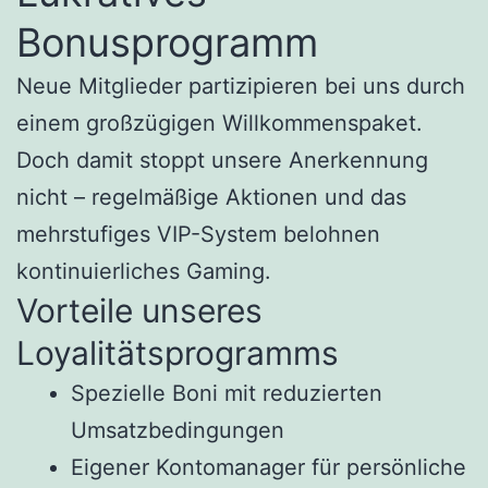
Bonusprogramm
Neue Mitglieder partizipieren bei uns durch
einem großzügigen Willkommenspaket.
Doch damit stoppt unsere Anerkennung
nicht – regelmäßige Aktionen und das
mehrstufiges VIP-System belohnen
kontinuierliches Gaming.
Vorteile unseres
Loyalitätsprogramms
Spezielle Boni mit reduzierten
Umsatzbedingungen
Eigener Kontomanager für persönliche