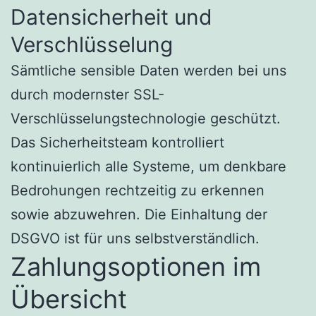
Datensicherheit und
Verschlüsselung
Sämtliche sensible Daten werden bei uns
durch modernster SSL-
Verschlüsselungstechnologie geschützt.
Das Sicherheitsteam kontrolliert
kontinuierlich alle Systeme, um denkbare
Bedrohungen rechtzeitig zu erkennen
sowie abzuwehren. Die Einhaltung der
DSGVO ist für uns selbstverständlich.
Zahlungsoptionen im
Übersicht