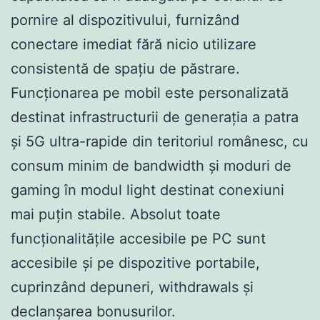
pornire al dispozitivului, furnizând
conectare imediat fără nicio utilizare
consistentă de spațiu de păstrare.
Funcționarea pe mobil este personalizată
destinat infrastructurii de generația a patra
și 5G ultra-rapide din teritoriul românesc, cu
consum minim de bandwidth și moduri de
gaming în modul light destinat conexiuni
mai puțin stabile. Absolut toate
funcționalitățile accesibile pe PC sunt
accesibile și pe dispozitive portabile,
cuprinzând depuneri, withdrawals și
declanșarea bonusurilor.