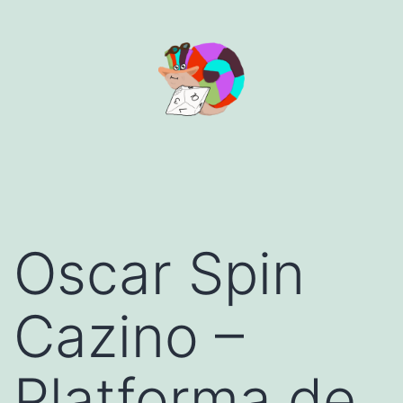
Aller
au
contenu
Oscar Spin
Cazino –
Platforma de