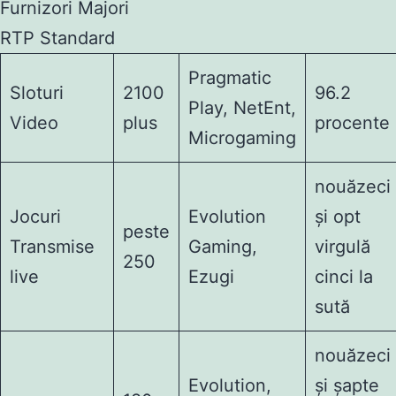
Furnizori Majori
RTP Standard
Pragmatic
Sloturi
2100
96.2
Play, NetEnt,
Video
plus
procente
Microgaming
nouăzeci
Jocuri
Evolution
și opt
peste
Transmise
Gaming,
virgulă
250
live
Ezugi
cinci la
sută
nouăzeci
Evolution,
și șapte