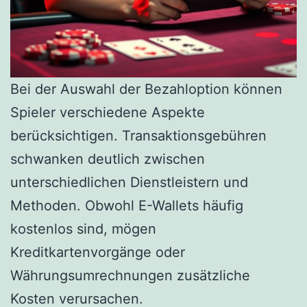
Bei der Auswahl der Bezahloption können
Spieler verschiedene Aspekte
berücksichtigen. Transaktionsgebühren
schwanken deutlich zwischen
unterschiedlichen Dienstleistern und
Methoden. Obwohl E-Wallets häufig
kostenlos sind, mögen
Kreditkartenvorgänge oder
Währungsumrechnungen zusätzliche
Kosten verursachen.