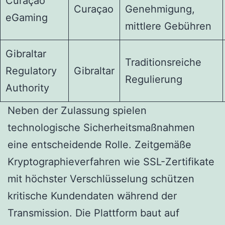
Curaçao
Curaçao
Genehmigung,
eGaming
mittlere Gebühren
Gibraltar
Traditionsreiche
Regulatory
Gibraltar
Regulierung
Authority
Neben der Zulassung spielen
technologische Sicherheitsmaßnahmen
eine entscheidende Rolle. Zeitgemäße
Kryptographieverfahren wie SSL-Zertifikate
mit höchster Verschlüsselung schützen
kritische Kundendaten während der
Transmission. Die Plattform baut auf