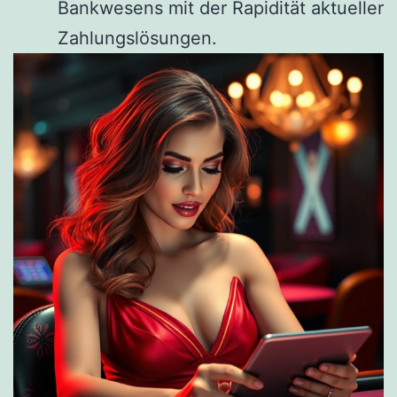
Bankwesens mit der Rapidität aktueller
Zahlungslösungen.