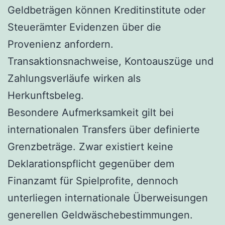
Geldbeträgen können Kreditinstitute oder
Steuerämter Evidenzen über die
Provenienz anfordern.
Transaktionsnachweise, Kontoauszüge und
Zahlungsverläufe wirken als
Herkunftsbeleg.
Besondere Aufmerksamkeit gilt bei
internationalen Transfers über definierte
Grenzbeträge. Zwar existiert keine
Deklarationspflicht gegenüber dem
Finanzamt für Spielprofite, dennoch
unterliegen internationale Überweisungen
generellen Geldwäschebestimmungen.