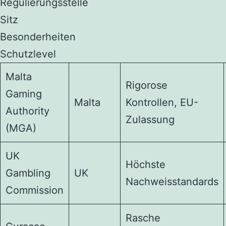
Regulierungsstelle
Sitz
Besonderheiten
Schutzlevel
Malta
Rigorose
Gaming
Malta
Kontrollen, EU-
Authority
Zulassung
(MGA)
UK
Höchste
Gambling
UK
Nachweisstandards
Commission
Rasche