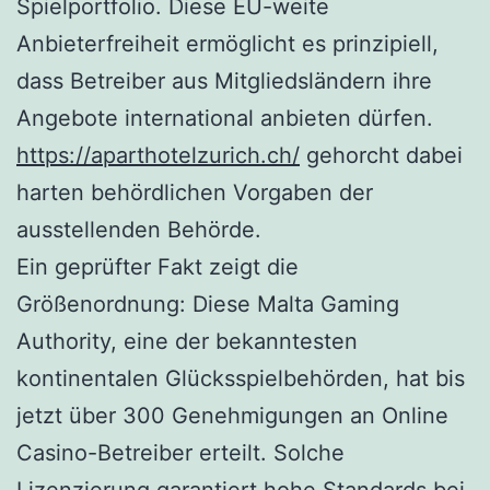
Spielportfolio. Diese EU-weite
Anbieterfreiheit ermöglicht es prinzipiell,
dass Betreiber aus Mitgliedsländern ihre
Angebote international anbieten dürfen.
https://aparthotelzurich.ch/
gehorcht dabei
harten behördlichen Vorgaben der
ausstellenden Behörde.
Ein geprüfter Fakt zeigt die
Größenordnung: Diese Malta Gaming
Authority, eine der bekanntesten
kontinentalen Glücksspielbehörden, hat bis
jetzt über 300 Genehmigungen an Online
Casino-Betreiber erteilt. Solche
Lizenzierung garantiert hohe Standards bei