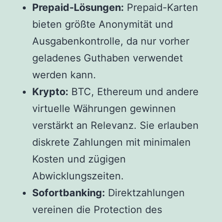
Prepaid-Lösungen:
Prepaid-Karten
bieten größte Anonymität und
Ausgabenkontrolle, da nur vorher
geladenes Guthaben verwendet
werden kann.
Krypto:
BTC, Ethereum und andere
virtuelle Währungen gewinnen
verstärkt an Relevanz. Sie erlauben
diskrete Zahlungen mit minimalen
Kosten und zügigen
Abwicklungszeiten.
Sofortbanking:
Direktzahlungen
vereinen die Protection des