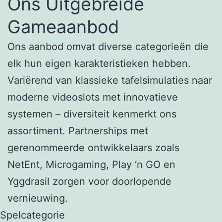
Ons Uitgebreide
Gameaanbod
Ons aanbod omvat diverse categorieën die
elk hun eigen karakteristieken hebben.
Variërend van klassieke tafelsimulaties naar
moderne videoslots met innovatieve
systemen – diversiteit kenmerkt ons
assortiment. Partnerships met
gerenommeerde ontwikkelaars zoals
NetEnt, Microgaming, Play ‘n GO en
Yggdrasil zorgen voor doorlopende
vernieuwing.
Spelcategorie