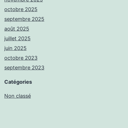
octobre 2025
septembre 2025
août 2025
juillet 2025
juin 2025
octobre 2023
septembre 2023
Catégories
Non classé