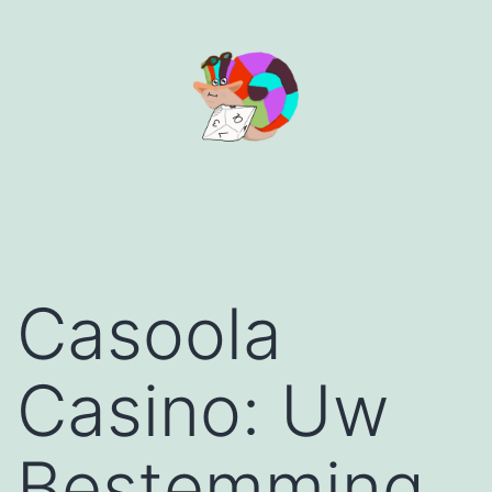
Aller
au
contenu
Casoola
Casino: Uw
Bestemming