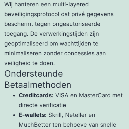
Wij hanteren een multi-layered
beveiligingsprotocol dat privé gegevens
beschermt tegen ongeautoriseerde
toegang. De verwerkingstijden zijn
geoptimaliseerd om wachttijden te
minimaliseren zonder concessies aan
veiligheid te doen.
Ondersteunde
Betaalmethoden
Creditcards:
VISA en MasterCard met
directe verificatie
E-wallets:
Skrill, Neteller en
MuchBetter ten behoeve van snelle