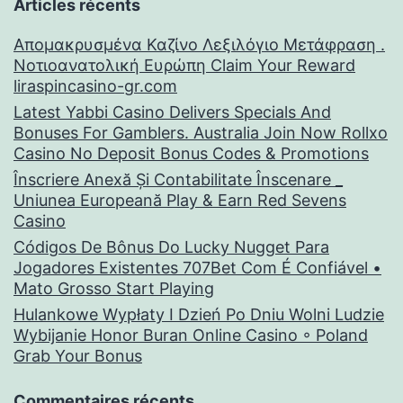
Articles récents
Απομακρυσμένα Καζίνο Λεξιλόγιο Μετάφραση .
Νοτιοανατολική Ευρώπη Claim Your Reward
liraspincasino-gr.com
Latest Yabbi Casino Delivers Specials And
Bonuses For Gamblers. Australia Join Now Rollxo
Casino No Deposit Bonus Codes & Promotions
Înscriere Anexă Și Contabilitate Înscenare _
Uniunea Europeană Play & Earn Red Sevens
Casino
Códigos De Bônus Do Lucky Nugget Para
Jogadores Existentes 707Bet Com É Confiável •
Mato Grosso Start Playing
Hulankowe Wypłaty I Dzień Po Dniu Wolni Ludzie
Wybijanie Honor Buran Online Casino ◦ Poland
Grab Your Bonus
Commentaires récents