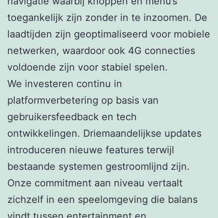
navigatie waarbij knoppen en menu’s
toegankelijk zijn zonder in te inzoomen. De
laadtijden zijn geoptimaliseerd voor mobiele
netwerken, waardoor ook 4G connecties
voldoende zijn voor stabiel spelen.
We investeren continu in
platformverbetering op basis van
gebruikersfeedback en tech
ontwikkelingen. Driemaandelijkse updates
introduceren nieuwe features terwijl
bestaande systemen gestroomlijnd zijn.
Onze commitment aan niveau vertaalt
zichzelf in een speelomgeving die balans
vindt tussen entertainment en