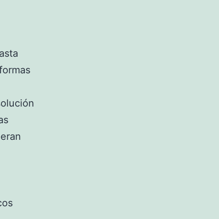
asta
 formas
solución
as
peran
cos