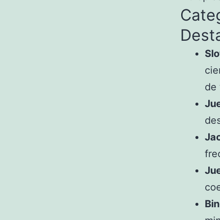
Categ
Dest
Sl
cie
de 
Jue
des
Ja
fre
Ju
coe
Bin