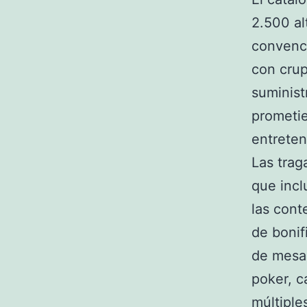
2.500 al
convenci
con cru
suminist
prometie
entreten
Las trag
que incl
las cont
de bonif
de mesa 
poker, c
múltiple