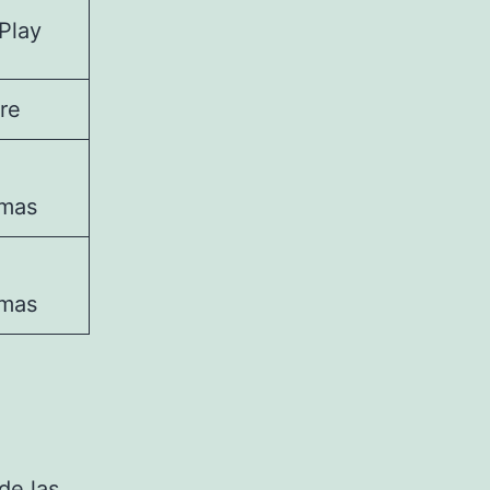
Play
re
rmas
rmas
de las