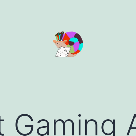
t Gaming 