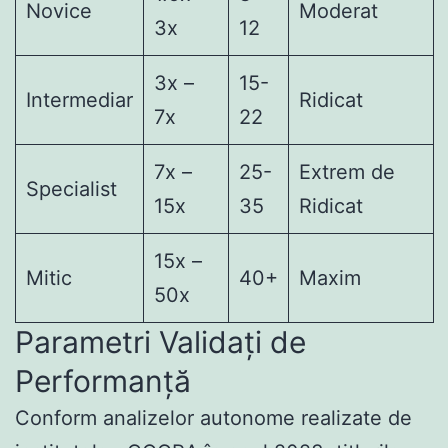
Novice
Moderat
3x
12
3x –
15-
Intermediar
Ridicat
7x
22
7x –
25-
Extrem de
Specialist
15x
35
Ridicat
15x –
Mitic
40+
Maxim
50x
Parametri Validați de
Performanță
Conform analizelor autonome realizate de