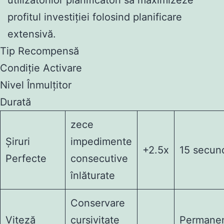
profitul investiției folosind planificare
extensivă.
Tip Recompensă
Condiție Activare
Nivel Înmulțitor
Durată
zece
Șiruri
impedimente
+2.5x
15 secun
Perfecte
consecutive
înlăturate
Conservare
Viteză
cursivitate
Permane