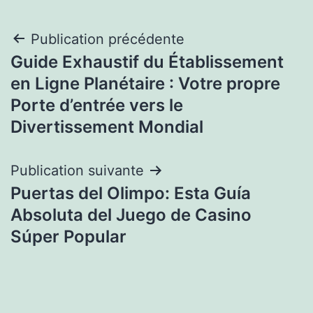
Navigation
Publication précédente
Guide Exhaustif du Établissement
de
en Ligne Planétaire : Votre propre
l’article
Porte d’entrée vers le
Divertissement Mondial
Publication suivante
Puertas del Olimpo: Esta Guía
Absoluta del Juego de Casino
Súper Popular