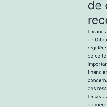
de 
rec
Les inst
de Gibra
régulées
de ce te
importan
financiè
concerna
des ress
Le crypt
donnée p