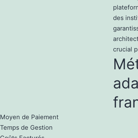
platefor
des ins
garantis
architec
crucial 
Mét
ada
fra
Moyen de Paiement
Temps de Gestion