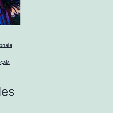
ionale
çais
les