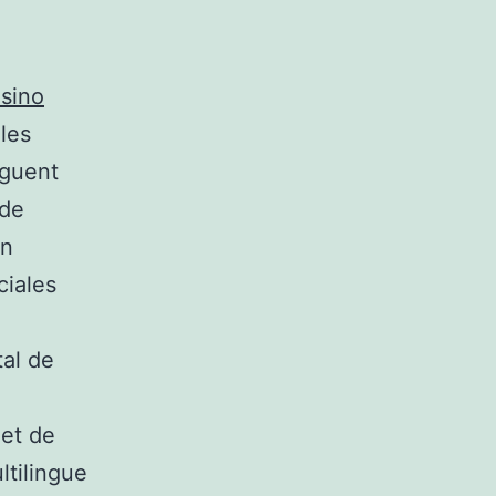
sino
les
nguent
 de
en
ciales
tal de
et de
ltilingue