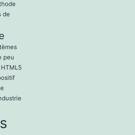
éthode
s de
e
stèmes
e peu
es HTML5
ositif
te
ndustrie
ns