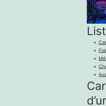
Lis
Car
Fia
Mét
Cho
Ava
Car
d’u