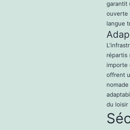
garantit
ouverte 
langue t
Adapt
L’infras
répartis
importe 
offrent 
nomade o
adaptabi
du loisir
Séc