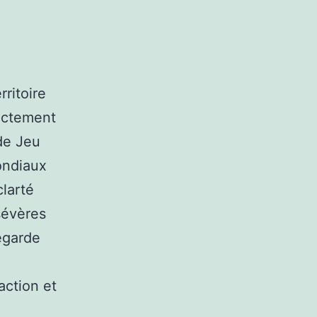
rritoire
rictement
 de Jeu
ondiaux
clarté
sévères
vegarde
action et