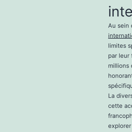
int
Au sein 
internat
limites 
par leur
millions 
honorant
spécifiq
La diver
cette ac
francop
explorer