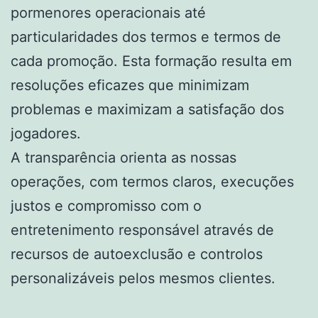
pormenores operacionais até
particularidades dos termos e termos de
cada promoção. Esta formação resulta em
resoluções eficazes que minimizam
problemas e maximizam a satisfação dos
jogadores.
A transparência orienta as nossas
operações, com termos claros, execuções
justos e compromisso com o
entretenimento responsável através de
recursos de autoexclusão e controlos
personalizáveis pelos mesmos clientes.