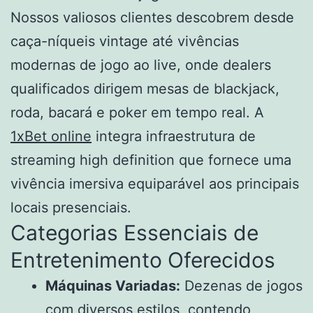
Nossos valiosos clientes descobrem desde
caça-níqueis vintage até vivências
modernas de jogo ao live, onde dealers
qualificados dirigem mesas de blackjack,
roda, bacará e poker em tempo real. A
1xBet online
integra infraestrutura de
streaming high definition que fornece uma
vivência imersiva equiparável aos principais
locais presenciais.
Categorias Essenciais de
Entretenimento Oferecidos
Máquinas Variadas:
Dezenas de jogos
com diversos estilos, contendo