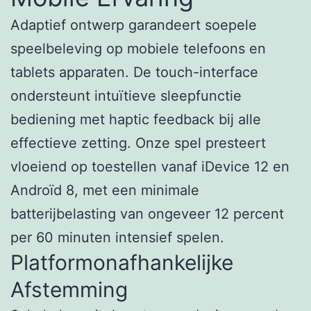
Adaptief ontwerp garandeert soepele
speelbeleving op mobiele telefoons en
tablets apparaten. De touch-interface
ondersteunt intuïtieve sleepfunctie
bediening met haptic feedback bij alle
effectieve zetting. Onze spel presteert
vloeiend op toestellen vanaf iDevice 12 en
Androïd 8, met een minimale
batterijbelasting van ongeveer 12 percent
per 60 minuten intensief spelen.
Platformonafhankelijke
Afstemming