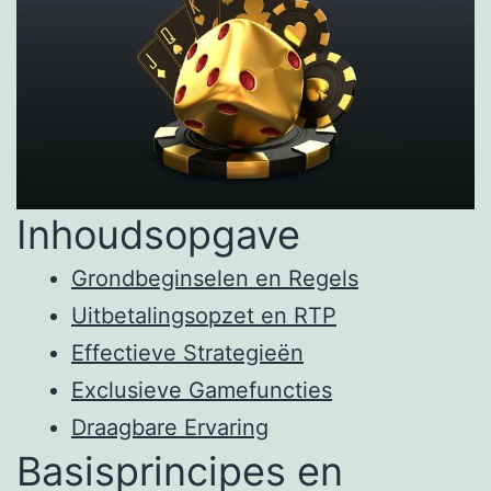
Inhoudsopgave
Grondbeginselen en Regels
Uitbetalingsopzet en RTP
Effectieve Strategieën
Exclusieve Gamefuncties
Draagbare Ervaring
Basisprincipes en