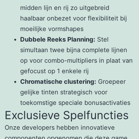
midden lijn en rij zo uitgebreid
haalbaar onbezet voor flexibiliteit bij
moeilijke vormshapes
Dubbele Reeks Planning:
Stel
simultaan twee bijna complete lijnen
op voor combo-multipliers in plaat van
gefocust op 1 enkele rij
Chromatische clustering:
Groepeer
gelijke tinten strategisch voor
toekomstige speciale bonusactivaties
Exclusieve Spelfuncties
Onze developers hebben innovatieve
componenten opgenomen die deze game