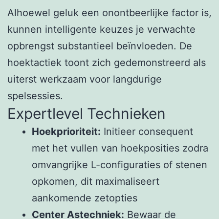
Alhoewel geluk een onontbeerlijke factor is,
kunnen intelligente keuzes je verwachte
opbrengst substantieel beïnvloeden. De
hoektactiek toont zich gedemonstreerd als
uiterst werkzaam voor langdurige
spelsessies.
Expertlevel Technieken
Hoekprioriteit:
Initieer consequent
met het vullen van hoekposities zodra
omvangrijke L-configuraties of stenen
opkomen, dit maximaliseert
aankomende zetopties
Center Astechniek:
Bewaar de