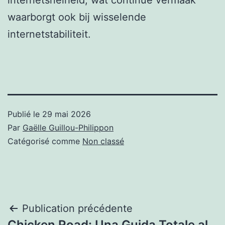
waarborgt ook bij wisselende
internetstabiliteit.
Publié le
29 mai 2026
Par
Gaëlle Guillou-Philippon
Catégorisé comme
Non classé
Navigation
Publication précédente
Chicken Road: Una Guida Totale al