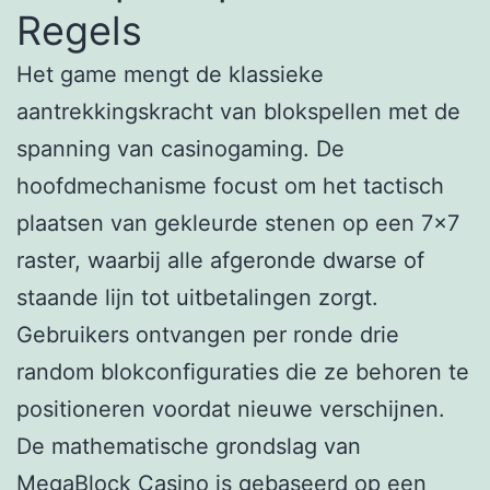
Regels
Het game mengt de klassieke
aantrekkingskracht van blokspellen met de
spanning van casinogaming. De
hoofdmechanisme focust om het tactisch
plaatsen van gekleurde stenen op een 7×7
raster, waarbij alle afgeronde dwarse of
staande lijn tot uitbetalingen zorgt.
Gebruikers ontvangen per ronde drie
random blokconfiguraties die ze behoren te
positioneren voordat nieuwe verschijnen.
De mathematische grondslag van
MegaBlock Casino
is gebaseerd op een