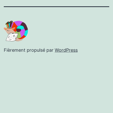
Fièrement propulsé par
WordPress