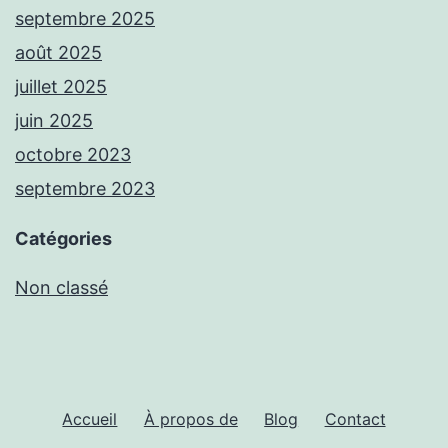
septembre 2025
août 2025
juillet 2025
juin 2025
octobre 2023
septembre 2023
Catégories
Non classé
Accueil
À propos de
Blog
Contact