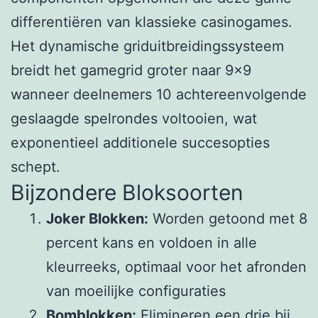
differentiëren van klassieke casinogames.
Het dynamische griduitbreidingssysteem
breidt het gamegrid groter naar 9×9
wanneer deelnemers 10 achtereenvolgende
geslaagde spelrondes voltooien, wat
exponentieel additionele succesopties
schept.
Bijzondere Bloksoorten
Joker Blokken:
Worden getoond met 8
percent kans en voldoen in alle
kleurreeks, optimaal voor het afronden
van moeilijke configuraties
Bomblokken:
Elimineren een drie bij