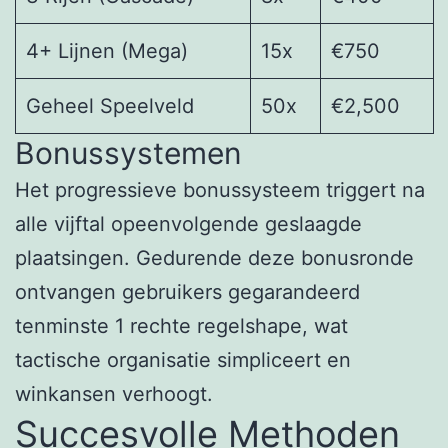
4+ Lijnen (Mega)
15x
€750
Geheel Speelveld
50x
€2,500
Bonussystemen
Het progressieve bonussysteem triggert na
alle vijftal opeenvolgende geslaagde
plaatsingen. Gedurende deze bonusronde
ontvangen gebruikers gegarandeerd
tenminste 1 rechte regelshape, wat
tactische organisatie simpliceert en
winkansen verhoogt.
Succesvolle Methoden