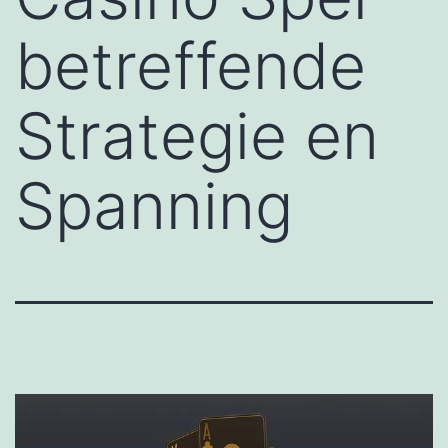
betreffende
Strategie en
Spanning