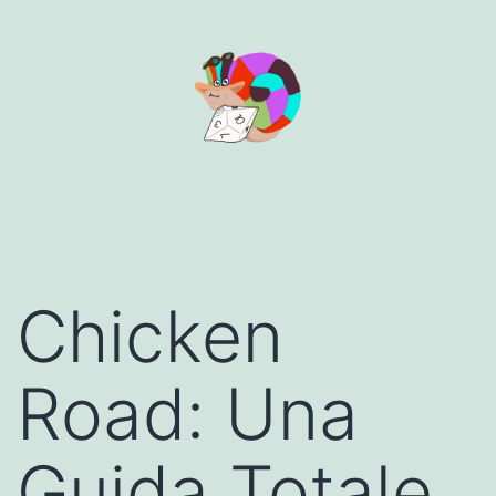
Aller
au
contenu
Chicken
Road: Una
Guida Totale