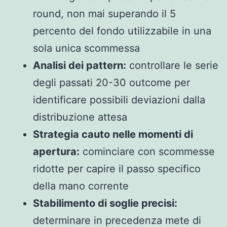
round, non mai superando il 5
percento del fondo utilizzabile in una
sola unica scommessa
Analisi dei pattern:
controllare le serie
degli passati 20-30 outcome per
identificare possibili deviazioni dalla
distribuzione attesa
Strategia cauto nelle momenti di
apertura:
cominciare con scommesse
ridotte per capire il passo specifico
della mano corrente
Stabilimento di soglie precisi:
determinare in precedenza mete di