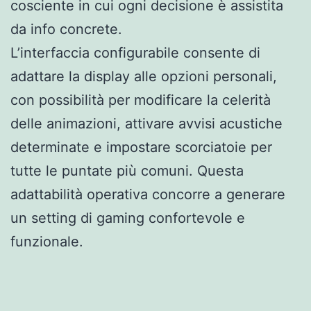
cosciente in cui ogni decisione è assistita
da info concrete.
L’interfaccia configurabile consente di
adattare la display alle opzioni personali,
con possibilità per modificare la celerità
delle animazioni, attivare avvisi acustiche
determinate e impostare scorciatoie per
tutte le puntate più comuni. Questa
adattabilità operativa concorre a generare
un setting di gaming confortevole e
funzionale.