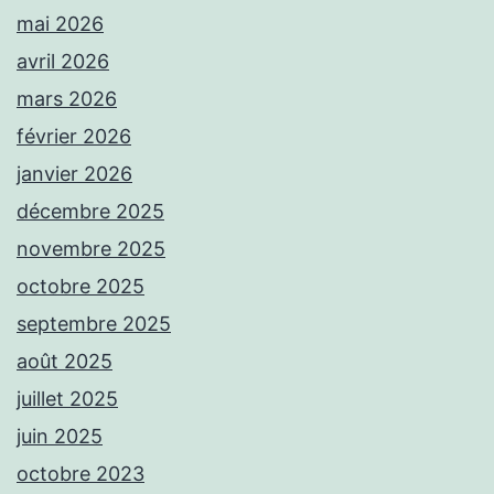
mai 2026
avril 2026
mars 2026
février 2026
janvier 2026
décembre 2025
novembre 2025
octobre 2025
septembre 2025
août 2025
juillet 2025
juin 2025
octobre 2023