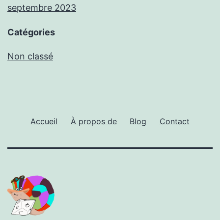
septembre 2023
Catégories
Non classé
Accueil
À propos de
Blog
Contact