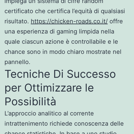
impiega un sistema di cifre random
certificato che certifica l’equità di qualsiasi
risultato.
https://chicken-roads.co.it/
offre
una esperienza di gaming limpida nella
quale ciascun azione è controllabile e le
chance sono in modo chiaro mostrate nel
pannello.
Tecniche Di Successo
per Ottimizzare le
Possibilità
L’approccio analitico al corrente
intrattenimento richiede conoscenza delle
chance statistiche. In base a uno studio