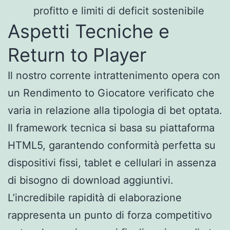
profitto e limiti di deficit sostenibile
Aspetti Tecniche e
Return to Player
Il nostro corrente intrattenimento opera con
un Rendimento to Giocatore verificato che
varia in relazione alla tipologia di bet optata.
Il framework tecnica si basa su piattaforma
HTML5, garantendo conformità perfetta su
dispositivi fissi, tablet e cellulari in assenza
di bisogno di download aggiuntivi.
L’incredibile rapidità di elaborazione
rappresenta un punto di forza competitivo