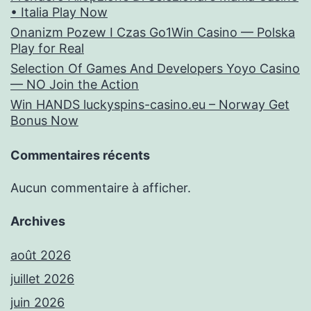
• Italia Play Now
Onanizm Pozew I Czas Go1Win Casino — Polska
Play for Real
Selection Of Games And Developers Yoyo Casino
— NO Join the Action
Win HANDS luckyspins-casino.eu – Norway Get
Bonus Now
Commentaires récents
Aucun commentaire à afficher.
Archives
août 2026
juillet 2026
juin 2026