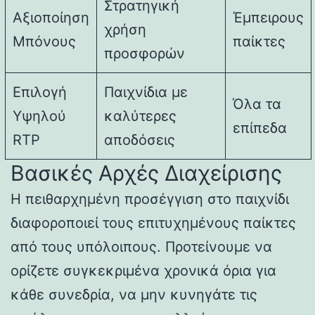
Στρατηγική
Αξιοποίηση
Έμπειρους
χρήση
Μπόνους
παίκτες
προσφορών
Επιλογή
Παιχνίδια με
Όλα τα
Υψηλού
καλύτερες
επίπεδα
RTP
αποδόσεις
Βασικές Αρχές Διαχείρισης
Η πειθαρχημένη προσέγγιση στο παιχνίδι
διαφοροποιεί τους επιτυχημένους παίκτες
από τους υπόλοιπους. Προτείνουμε να
ορίζετε συγκεκριμένα χρονικά όρια για
κάθε συνεδρία, να μην κυνηγάτε τις