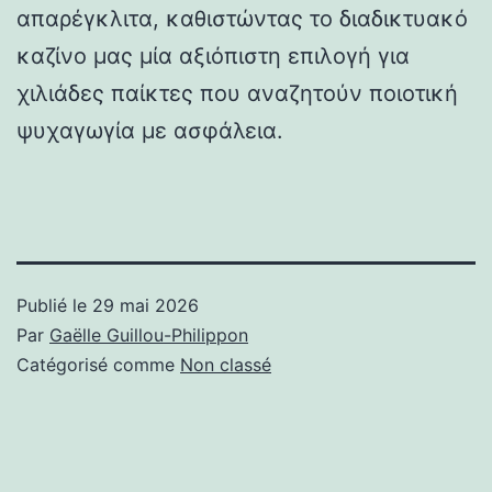
απαρέγκλιτα, καθιστώντας το διαδικτυακό
καζίνο μας μία αξιόπιστη επιλογή για
χιλιάδες παίκτες που αναζητούν ποιοτική
ψυχαγωγία με ασφάλεια.
Publié le
29 mai 2026
Par
Gaëlle Guillou-Philippon
Catégorisé comme
Non classé