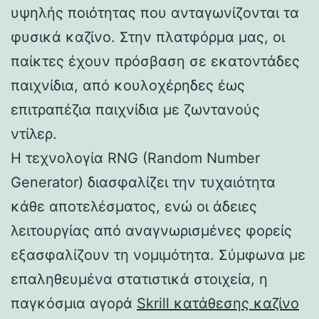
υψηλής ποιότητας που ανταγωνίζονται τα
φυσικά καζίνο. Στην πλατφόρμα μας, οι
παίκτες έχουν πρόσβαση σε εκατοντάδες
παιχνίδια, από κουλοχέρηδες έως
επιτραπέζια παιχνίδια με ζωντανούς
ντίλερ.
Η τεχνολογία RNG (Random Number
Generator) διασφαλίζει την τυχαιότητα
κάθε αποτελέσματος, ενώ οι άδειες
λειτουργίας από αναγνωρισμένες φορείς
εξασφαλίζουν τη νομιμότητα. Σύμφωνα με
επαληθευμένα στατιστικά στοιχεία, η
παγκόσμια αγορά
Skrill κατάθεσης καζίνο