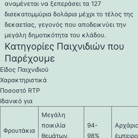
αναμένεται να ξεπεράσει τα 127
δισεκατομμύρια δολάρια μέχρι το τέλος της
δεκαετίας, γεγονός που αποδεικνύει την
μεγάλη δημοτικότητα του κλάδου.
Κατηγορίες Παιχνιδιών που
Παρέχουμε
Είδος Παιχνιδιού
Χαρακτηριστικά
Ποσοστό RTP
Ιδανικό για
Μεγάλη
ποικιλία
94-
Αρχάριο
Φρουτάκια
θεμάτων,
98%
έμπειρ