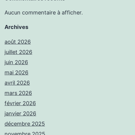
Aucun commentaire à afficher.
Archives
août 2026
juillet 2026
juin 2026
mai 2026
avril 2026
mars 2026
février 2026
janvier 2026
décembre 2025
novembre 2025