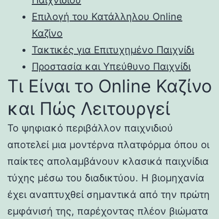
Επιλογή του Κατάλληλου Online
Καζίνο
Τακτικές για Επιτυχημένο Παιχνίδι
Προστασία και Υπεύθυνο Παιχνίδι
Τι Είναι το Online Καζίνο
και Πώς Λειτουργεί
Το ψηφιακό περιβάλλον παιχνιδιού
αποτελεί μια μοντέρνα πλατφόρμα όπου οι
παίκτες απολαμβάνουν κλασικά παιχνίδια
τύχης μέσω του διαδικτύου. Η βιομηχανία
έχει αναπτυχθεί σημαντικά από την πρώτη
εμφάνισή της, παρέχοντας πλέον βιώματα