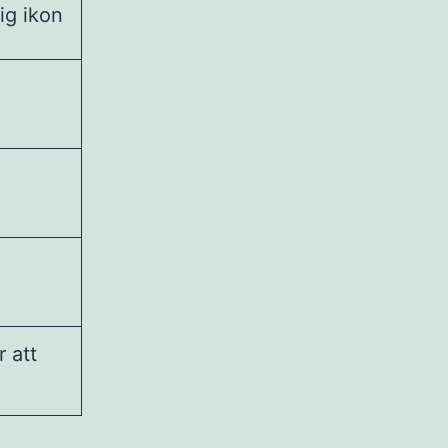
ig ikon
r att