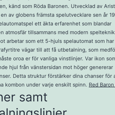
en, känd som Röda Baronen. Utvecklad av Arist
en av globens främsta spelutvecklare sen år 19
elautomatspel ett äkta erfarenhet som blandar
en atmosfär tillsammans med modern spelteknik
ot arbetar som ett 5-hjuls spelautomat som har
afyrtitre vägar till att få utbetalning, som medfö
åste oroa er för vanliga vinstlinjer. Var ikon som
nde hjul från vänstersidan mot höger genererar
nser. Detta struktur förstärker dina chanser för 
a kombon under varje enskilt spinn.
Red Baron
ner samt
alningslinjer