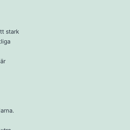
t stark
liga
är
larna.