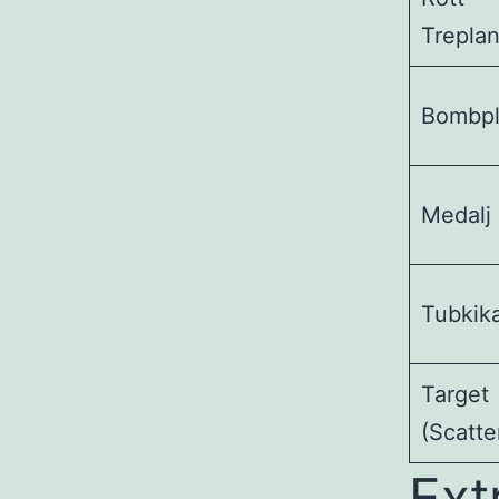
Trepla
Bombp
Medalj
Tubkik
Target
(Scatte
Ext