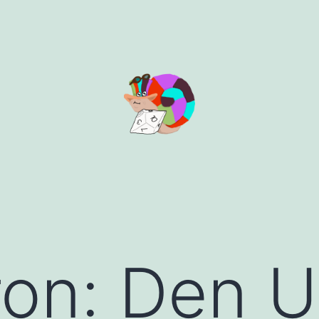
on: Den U