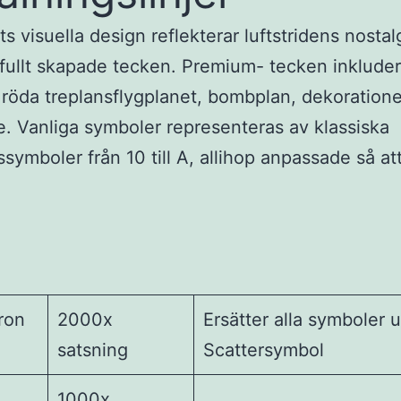
ts visuella design reflekterar luftstridens nosta
ullt skapade tecken. Premium- tecken inkluder
 röda treplansflygplanet, bombplan, dekoration
e. Vanliga symboler representeras av klassiska
ssymboler från 10 till A, allihop anpassade så at
ron
2000x
Ersätter alla symboler 
satsning
Scattersymbol
1000x