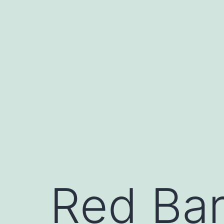
Aller
au
contenu
Red Bar