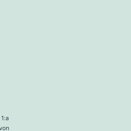
 1:a
 von