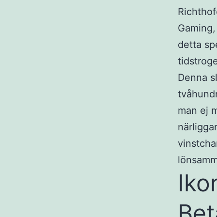
Richthof
Gaming, 
detta sp
tidstrog
Denna sl
tvåhundr
man ej m
närligga
vinstcha
lönsamm
Iko
Bet